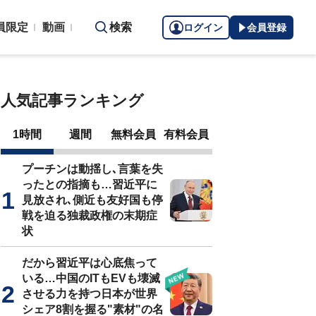
員限定
動画
検索
ログイン
会員登録
人気記事ランキング
1時間
週間
無料会員
有料会員
プーチンは動揺し､言葉を失
ったとの指摘も…習近平に
見放され､側近も友好国も停
戦を迫る独裁政権の末期症
状
だから習近平は心底焦って
いる…中国のITもEVも壊滅
させる力を持つ日本が世界
シェア8割を握る"素材"の名