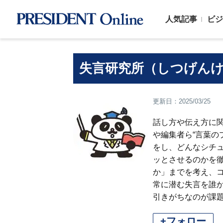
人気記事
ビジ
失言研究所（しつげん
更新日：2025/03/25
話し方や伝え方に
や編集者ら“言葉の
をし、どんなシチ
ッとさせるのかを
か」までを考え、
常に潜む失言を誰
引きがちなのが課
+フォロー