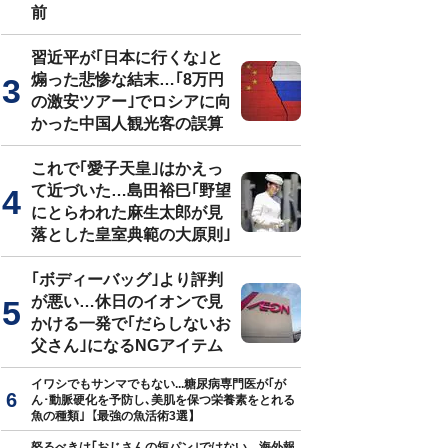
前
習近平が｢日本に行くな｣と
煽った悲惨な結末…｢8万円
の激安ツアー｣でロシアに向
かった中国人観光客の誤算
これで｢愛子天皇｣はかえっ
て近づいた…島田裕巳｢野望
にとらわれた麻生太郎が見
落とした皇室典範の大原則｣
｢ボディーバッグ｣より評判
が悪い…休日のイオンで見
かける一発で｢だらしないお
父さん｣になるNGアイテム
イワシでもサンマでもない...糖尿病専門医が｢が
ん･動脈硬化を予防し､美肌を保つ栄養素をとれる
魚の種類｣【最強の魚活術3選】
怒るべきは｢おじさんの短パン｣ではない…海外報