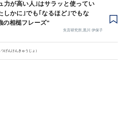
ュ力が高い人｣はサラッと使ってい
たしかに｣でも｢なるほど｣でもな
強の相槌フレーズ"
失言研究所,黒川 伊保子
しつげんけんきゅうじょ）