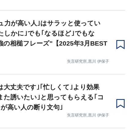
ュ力が高い人｣はサラッと使ってい
たしかに｣でも｢なるほど｣でもな
強の相槌フレーズ"【2025年3月BEST
失言研究所,黒川 伊保子
は大丈夫です｣｢忙しくて｣より効果
また誘いたい｣と思ってもらえる｢コ
が高い人の断り文句｣
失言研究所,黒川 伊保子