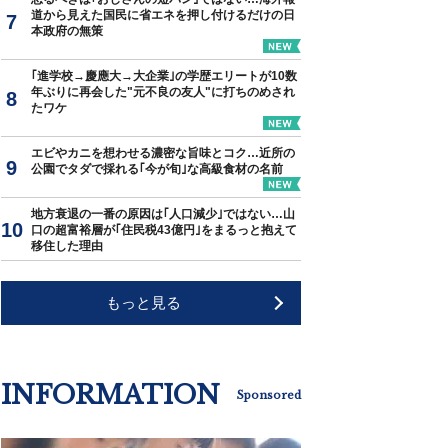
道から見えた国民に省エネを押し付けるだけの日
本政府の無策
｢進学校→慶應大→大企業｣の学歴エリートが10数
年ぶりに再会した"元不良の友人"に打ちのめされ
たワケ
エビやカニを想わせる濃密な旨味とコク…近所の
公園でタダで採れる｢今が旬｣な高級食材の名前
地方衰退の一番の原因は｢人口減少｣ではない…山
口の超富裕層が｢住民税43億円｣をまるっと抱えて
移住した理由
もっと見る
INFORMATION
Sponsored