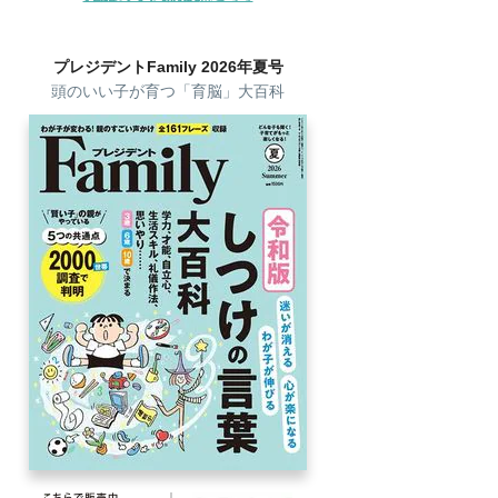
プレジデントFamily 2026年夏号
頭のいい子が育つ「育脳」大百科