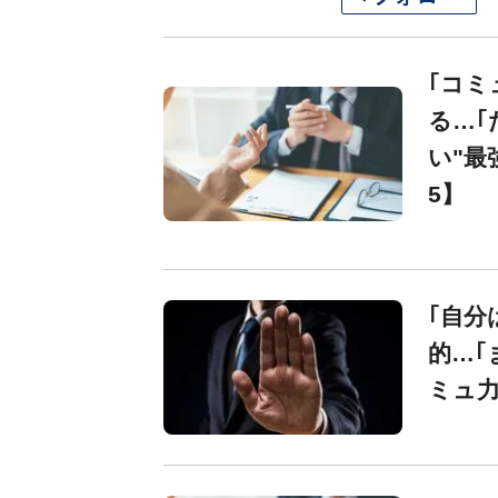
｢コミ
る…｢
い"最
5】
｢自分
的…｢
ミュ力