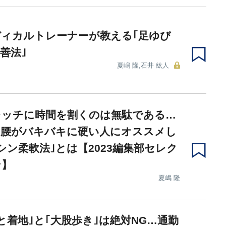
ィカルトレーナーが教える｢足ゆび
善法｣
夏嶋 隆,石井 紘人
レッチに時間を割くのは無駄である…
･腰がバキバキに硬い人にオススメし
シン柔軟法｣とは【2023編集部セレク
ン】
夏嶋 隆
と着地｣と｢大股歩き｣は絶対NG…通勤