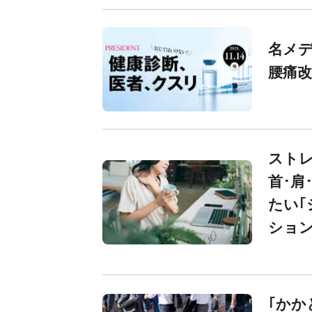
名メデ
腰痛改
スト
首･肩
たい｢
ショ
｢かか