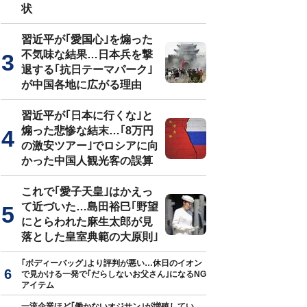
状
習近平が｢愛国心｣を煽った
不気味な結果…日本兵を撃
退する｢抗日テーマパーク｣
が中国各地に広がる理由
習近平が｢日本に行くな｣と
煽った悲惨な結末…｢8万円
の激安ツアー｣でロシアに向
かった中国人観光客の誤算
これで｢愛子天皇｣はかえっ
て近づいた…島田裕巳｢野望
にとらわれた麻生太郎が見
落とした皇室典範の大原則｣
｢ボディーバッグ｣より評判が悪い…休日のイオン
で見かける一発で｢だらしないお父さん｣になるNG
アイテム
一流企業ほど｢働かないオジサン｣が増殖してい