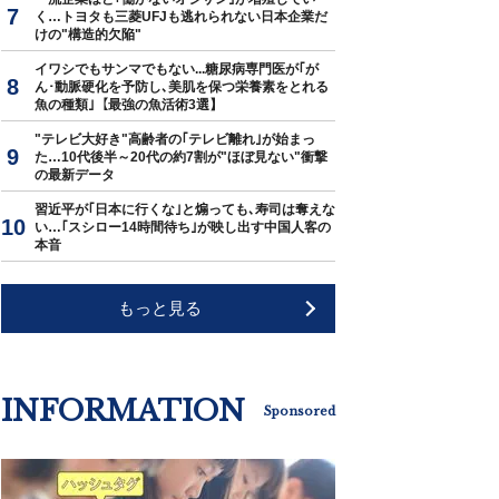
く…トヨタも三菱UFJも逃れられない日本企業だ
けの"構造的欠陥"
イワシでもサンマでもない...糖尿病専門医が｢が
ん･動脈硬化を予防し､美肌を保つ栄養素をとれる
魚の種類｣【最強の魚活術3選】
"テレビ大好き"高齢者の｢テレビ離れ｣が始まっ
た…10代後半～20代の約7割が"ほぼ見ない"衝撃
の最新データ
習近平が｢日本に行くな｣と煽っても､寿司は奪えな
い…｢スシロー14時間待ち｣が映し出す中国人客の
本音
もっと見る
INFORMATION
Sponsored