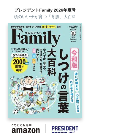
プレジデントFamily 2026年夏号
頭のいい子が育つ「育脳」大百科