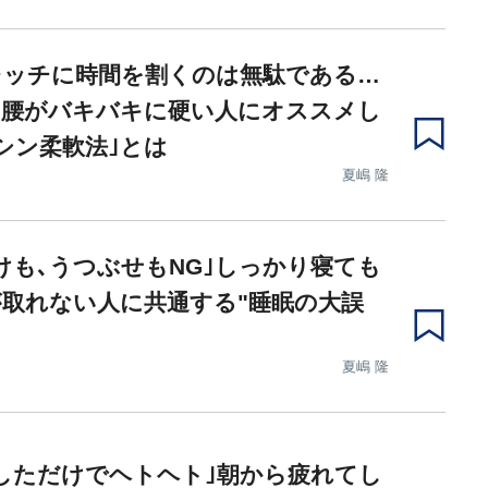
レッチに時間を割くのは無駄である…
･腰がバキバキに硬い人にオススメし
シン柔軟法｣とは
夏嶋 隆
けも､うつぶせもNG｣しっかり寝ても
取れない人に共通する"睡眠の大誤
夏嶋 隆
しただけでヘトヘト｣朝から疲れてし