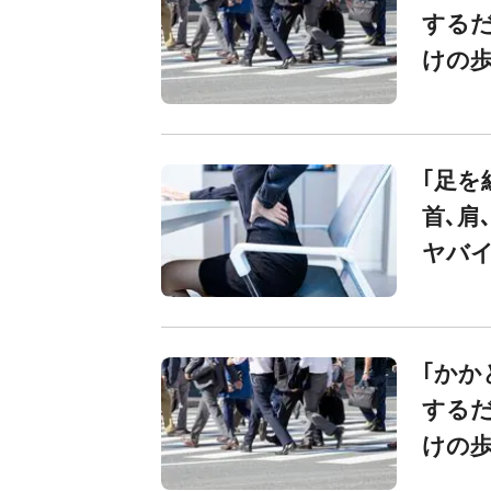
する
けの歩
｢足を
首､肩
ヤバ
｢かか
する
けの歩