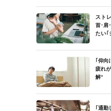
スト
首･肩
たい｢
｢仰向
疲れが
解"
｢通勤