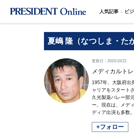
人気記事
ビジ
夏嶋 隆（なつしま・た
更新日：2025/10/22
メディカルトレ
1957年、大阪府
ャリアをスタート
久光製薬バレー部
ー。現在は、メデ
ディア出演も多数
+フォロー