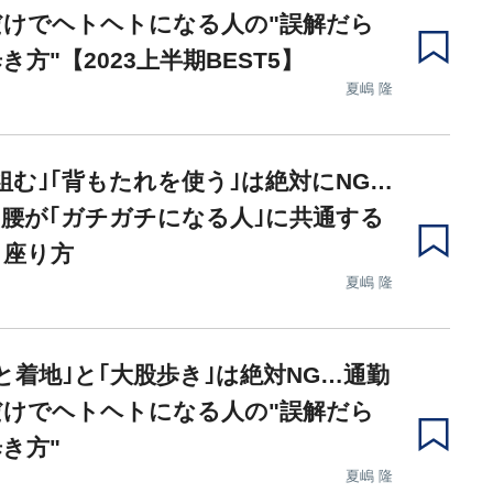
だけでヘトヘトになる人の"誤解だら
き方"【2023上半期BEST5】
夏嶋 隆
組む｣｢背もたれを使う｣は絶対にNG…
､腰が｢ガチガチになる人｣に共通する
イ座り方
夏嶋 隆
と着地｣と｢大股歩き｣は絶対NG…通勤
だけでヘトヘトになる人の"誤解だら
き方"
夏嶋 隆