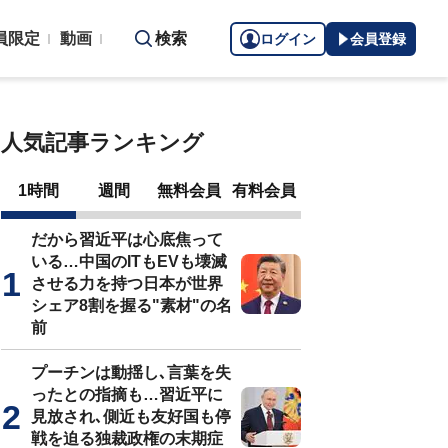
員限定
動画
検索
ログイン
会員登録
人気記事ランキング
1時間
週間
無料会員
有料会員
だから習近平は心底焦って
いる…中国のITもEVも壊滅
させる力を持つ日本が世界
シェア8割を握る"素材"の名
前
プーチンは動揺し､言葉を失
ったとの指摘も…習近平に
見放され､側近も友好国も停
戦を迫る独裁政権の末期症