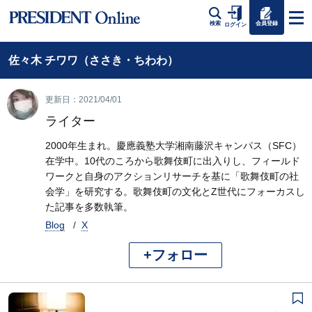
会員登録
検索
ログイン
佐々木 チワワ（ささき・ちわわ）
更新日：2021/04/01
ライター
2000年生まれ。慶應義塾大学湘南藤沢キャンパス（SFC）
在学中。10代のころから歌舞伎町に出入りし、フィールド
ワークと自身のアクションリサーチを基に「歌舞伎町の社
会学」を研究する。歌舞伎町の文化とZ世代にフォーカスし
た記事を多数執筆。
Blog
X
+フォロー