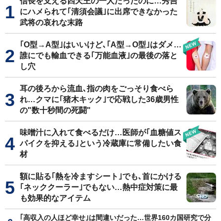
信長を支える四天王の一人だったのに…秀吉
にハメられて｢清須会議｣に出席できなかった
武将の哀れな末路
｢O型→A型｣はいいけど､｢A型→O型｣はダメ…
誰にでも輸血できる｢万能血液｣の最後の落と
し穴
耳の後ろから流血､指の肉をごっそり食べら
れ…クマに｢猪木キック｣で応戦した36歳男性
の"数十秒間の死闘"
味噌汁に入れて食べるだけ…医師が｢血糖値ス
パイクを抑える｣という冷蔵庫に常備したい食
材
額に貼る｢熱を冷ますシート｣でも､首にかける
｢ネッククーラー｣でもない…熱中症対策に最
も効果的なアイテム
｢高収入の人ほど幸せ｣は間違いだった…世界160カ国研究で分