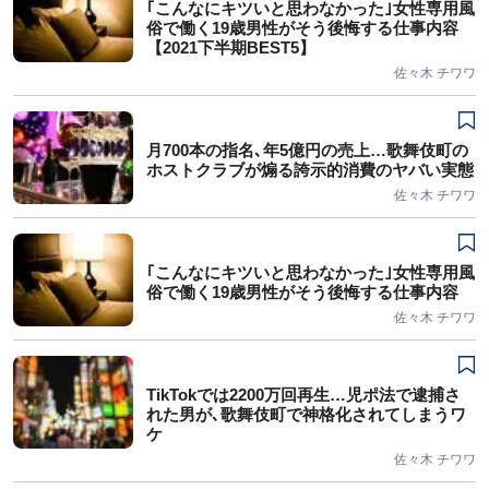
｢こんなにキツいと思わなかった｣女性専用風
俗で働く19歳男性がそう後悔する仕事内容
【2021下半期BEST5】
佐々木 チワワ
月700本の指名､年5億円の売上…歌舞伎町の
ホストクラブが煽る誇示的消費のヤバい実態
佐々木 チワワ
｢こんなにキツいと思わなかった｣女性専用風
俗で働く19歳男性がそう後悔する仕事内容
佐々木 チワワ
TikTokでは2200万回再生…児ポ法で逮捕さ
れた男が､歌舞伎町で神格化されてしまうワ
ケ
佐々木 チワワ