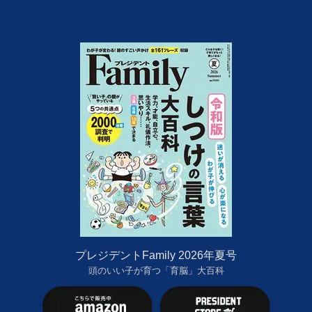
プレジデントFamily 2026年夏号
頭のいい子が育つ「育脳」大百科