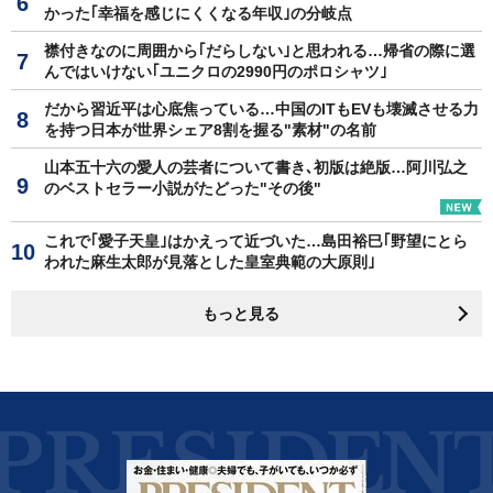
かった｢幸福を感じにくくなる年収｣の分岐点
襟付きなのに周囲から｢だらしない｣と思われる…帰省の際に選
んではいけない｢ユニクロの2990円のポロシャツ｣
だから習近平は心底焦っている…中国のITもEVも壊滅させる力
を持つ日本が世界シェア8割を握る"素材"の名前
山本五十六の愛人の芸者について書き､初版は絶版…阿川弘之
のベストセラー小説がたどった"その後"
これで｢愛子天皇｣はかえって近づいた…島田裕巳｢野望にとら
われた麻生太郎が見落とした皇室典範の大原則｣
もっと見る