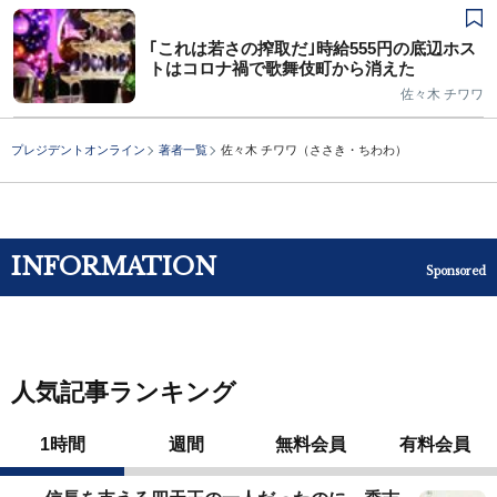
｢これは若さの搾取だ｣時給555円の底辺ホス
トはコロナ禍で歌舞伎町から消えた
佐々木 チワワ
プレジデントオンライン
著者一覧
佐々木 チワワ（ささき・ちわわ）
INFORMATION
Sponsored
人気記事ランキング
1時間
週間
無料会員
有料会員