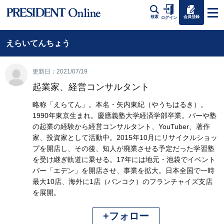
会員登録
検索
ログイン
えらいてんちょう
更新日：2021/07/19
起業家、経営コンサルタント
略称「えらてん」。本名・矢内東紀（やうちはるき）。
1990年東京生まれ。慶應義塾大学経済学部卒業。バーや塾
の起業の経験から経営コンサルタント、YouTuber、著作
家、投資家として活動中。2015年10月にリサイクルショッ
プを開店し、その後、知人が廃業させる予定だった学習塾
を受け継ぎ軌道に乗せる。17年には地元・池袋でイベント
バー「エデン」を開店させ、事業を拡大。日本全国で一時
最大10店、海外に1店（バンコク）のフランチャイズ支店
を展開。
+フォロー