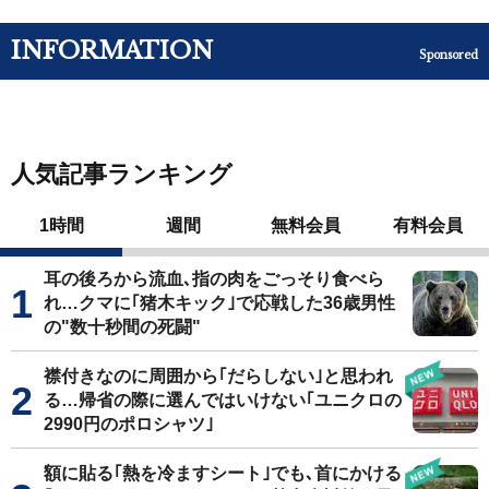
INFORMATION
Sponsored
人気記事ランキング
1時間
週間
無料会員
有料会員
耳の後ろから流血､指の肉をごっそり食べら
れ…クマに｢猪木キック｣で応戦した36歳男性
の"数十秒間の死闘"
襟付きなのに周囲から｢だらしない｣と思われ
る…帰省の際に選んではいけない｢ユニクロの
2990円のポロシャツ｣
額に貼る｢熱を冷ますシート｣でも､首にかける