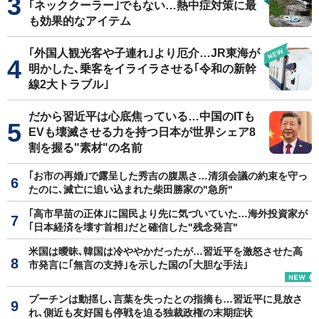
｢ネッククーラー｣でもない…熱中症対策に最
も効果的なアイテム
｢外国人観光客や子連れ｣より厄介…JR東海が
明かした､乗客をイライラさせる｢令和の新幹
線2大トラブル｣
だから習近平は心底焦っている…中国のITも
EVも壊滅させる力を持つ日本が世界シェア8
割を握る"素材"の名前
｢お市の再婚｣で露呈した秀吉の腹黒さ…清須会議の約束を守っ
たのに､滅亡に追い込まれた柴田勝家の"急所"
｢高市早苗の正体｣に国民より先に気づいていた…海外投資家が
｢日本経済を壊す首相｣だと確信した"残念発言"
米国は曖昧､韓国は冷ややかだったが…習近平を激怒させた高
市発言に｢無言の支持｣を示した国の｢大胆な手法｣
プーチンは動揺し､言葉を失ったとの指摘も…習近平に見放さ
れ､側近も友好国も停戦を迫る独裁政権の末期症状