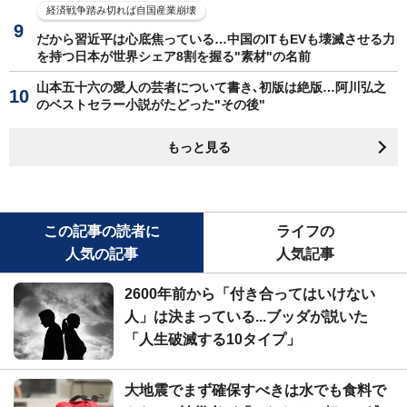
経済戦争踏み切れば自国産業崩壊
だから習近平は心底焦っている…中国のITもEVも壊滅させる力
を持つ日本が世界シェア8割を握る"素材"の名前
山本五十六の愛人の芸者について書き､初版は絶版…阿川弘之
のベストセラー小説がたどった"その後"
もっと見る
この記事の読者に
ライフの
人気の記事
人気記事
2600年前から「付き合ってはいけない
人」は決まっている...ブッダが説いた
「人生破滅する10タイプ」
大地震でまず確保すべきは水でも食料で