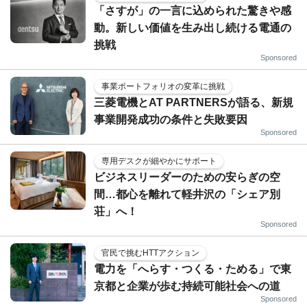
「さすが」の一言に込められた驚きや感
動。新しい価値を生み出し続ける電通の
挑戦
Sponsored
事業ポートフォリオの変革に挑戦
三菱電機とAT PARTNERSが語る、新規
事業開発成功の条件と失敗要因
Sponsored
専用デスクが細やかにサポート
ビジネスリーダーのための安らぎの空
間…都心を離れて軽井沢の「シェア別
荘」へ！
Sponsored
官民で挑むHTTアクション
電力を「へらす・つくる・ためる」で東
京都と企業が歩む持続可能社会への道
Sponsored