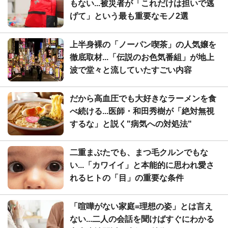
もない...被災者が「これだけは担いで逃
げて」という最も重要なモノ2選
上半身裸の「ノーパン喫茶」の人気嬢を
徹底取材...「伝説のお色気番組」が地上
波で堂々と流していたすごい内容
だから高血圧でも大好きなラーメンを食
べ続ける...医師・和田秀樹が「絶対無視
するな」と説く"病気への対処法"
二重まぶたでも、まつ毛クルンでもな
い...「カワイイ」と本能的に思われ愛さ
れるヒトの「目」の重要な条件
「喧嘩がない家庭=理想の姿」とは言え
ない...二人の会話を聞けばすぐにわかる