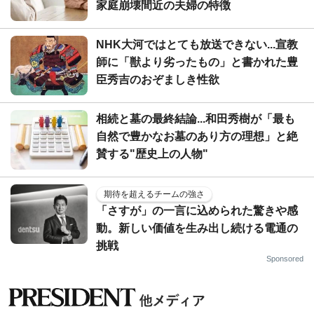
家庭崩壊間近の夫婦の特徴
NHK大河ではとても放送できない...宣教
師に「獣より劣ったもの」と書かれた豊
臣秀吉のおぞましき性欲
相続と墓の最終結論...和田秀樹が「最も
自然で豊かなお墓のあり方の理想」と絶
賛する"歴史上の人物"
期待を超えるチームの強さ
「さすが」の一言に込められた驚きや感
動。新しい価値を生み出し続ける電通の
挑戦
Sponsored