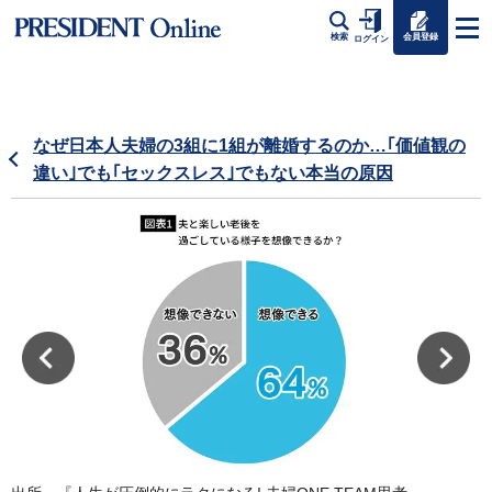
会員登録
検索
ログイン
なぜ日本人夫婦の3組に1組が離婚するのか…｢価値観の
違い｣でも｢セックスレス｣でもない本当の原因