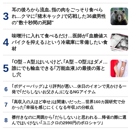
耳の後ろから流血､指の肉をごっそり食べら
れ…クマに｢猪木キック｣で応戦した36歳男性
の"数十秒間の死闘"
味噌汁に入れて食べるだけ…医師が｢血糖値ス
パイクを抑える｣という冷蔵庫に常備したい食
材
｢O型→A型｣はいいけど､｢A型→O型｣はダメ…
誰にでも輸血できる｢万能血液｣の最後の落と
し穴
｢ボディーバッグ｣より評判が悪い…休日のイオンで見かける一
発で｢だらしないお父さん｣になるNGアイテム
｢高収入の人ほど幸せ｣は間違いだった…世界160カ国研究で分
かった｢幸福を感じにくくなる年収｣の分岐点
襟付きなのに周囲から｢だらしない｣と思われる…帰省の際に選
んではいけない｢ユニクロの2990円のポロシャツ｣