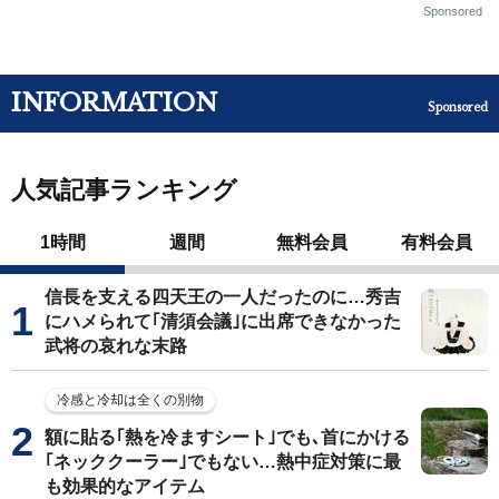
Sponsored
INFORMATION
Sponsored
人気記事ランキング
1時間
週間
無料会員
有料会員
信長を支える四天王の一人だったのに…秀吉
にハメられて｢清須会議｣に出席できなかった
武将の哀れな末路
冷感と冷却は全くの別物
額に貼る｢熱を冷ますシート｣でも､首にかける
｢ネッククーラー｣でもない…熱中症対策に最
も効果的なアイテム