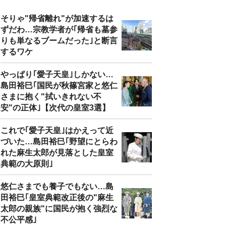
そりゃ"帰省離れ"が加速するは
ずだわ…宗教学者が｢帰省も墓参
りも単なるブームだった｣と断言
するワケ
やっぱり｢愛子天皇｣しかない…
島田裕巳｢国民が秋篠宮家と悠仁
さまに抱く"拭いきれない不
安"の正体｣【次代の皇室3選】
これで｢愛子天皇｣はかえって近
づいた…島田裕巳｢野望にとらわ
れた麻生太郎が見落とした皇室
典範の大原則｣
悠仁さまでも養子でもない…島
田裕巳｢皇室典範改正後の"麻生
太郎の親族"に国民が抱く強烈な
不公平感｣