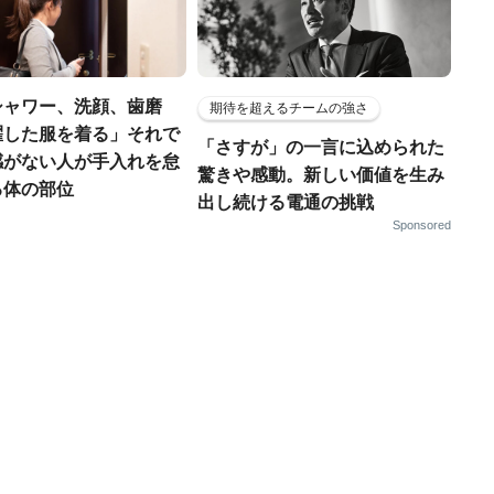
シャワー、洗顔、歯磨
期待を超えるチームの強さ
濯した服を着る」それで
「さすが」の一言に込められた
感がない人が手入れを怠
驚きや感動。新しい価値を生み
る体の部位
出し続ける電通の挑戦
Sponsored