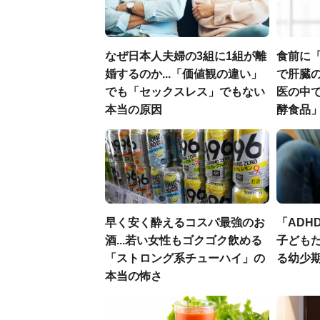
なぜ日本人夫婦の3組に1組が離
食前に
婚するのか...「価値観の違い」
で肝臓の
でも「セックスレス」でもない
医の中
本当の原因
酵食品
早く安く酔えるコスパ最強のお
「ADH
酒...若い女性もゴクゴク飲める
子ども
「ストロング系チューハイ」の
る幼少
本当の怖さ