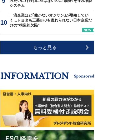
みたいに｢行列｣に並ばないのに｢順番｣を守れる謎
システム
一流企業ほど｢働かないオジサン｣が増殖してい
く…トヨタも三菱UFJも逃れられない日本企業だ
けの"構造的欠陥"
もっと見る
INFORMATION
Sponsored