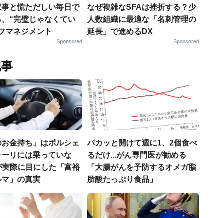
家事と慌ただしい毎日で
なぜ複雑なSFAは挫折する？少
る、“完璧じゃなくてい
人数組織に最適な「名刺管理の
ルフマネジメント
延長」で進めるDX
Sponsored
Sponsored
記事
のお金持ち」はポルシェ
パカッと開けて週に1、2個食べ
ラーリには乗っていな
るだけ...がん専門医が勧める
FPが実際に目にした「富裕
「大腸がんを予防するオメガ脂
ルマ」の真実
肪酸たっぷり食品」