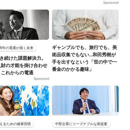
Sponsored
ギャンブルでも、旅行でも、美
5周年の電通が描く未来
術品収集でもない...和田秀樹が
磨き続けた課題解決力。
手を出すなという「世の中で一
人財の才能を掛け合わせ
番金のかかる趣味」
、これからの電通
Sponsored
えるための健康習慣
中堅企業にリーズナブルな新提案