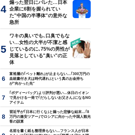
煽った翌日にバレた…日本
企業に6割を握られてい
た"中国の半導体"の意外な
急所
ワキの臭いでも､口臭でもな
000円で売れたMLB開幕第1戦の使用済みチケット
い…女性の大半が不潔と感
じているのに､75%の男性が
見落としている"臭い"の正
体
富裕層の｢ペット離れ｣が止まらない…｢300万円の
血統書付き犬は時代遅れ｣という真のお金持ち
が"向かった先"
｢ボディーバッグ｣より評判が悪い…休日のイオン
で見かける一発で｢だらしないお父さん｣になるNG
アイテム
習近平が｢日本に行くな｣と煽った悲惨な結末…｢8
万円の激安ツアー｣でロシアに向かった中国人観光
客の誤算
名前を書く紙も整理券もない…フランス人が日本