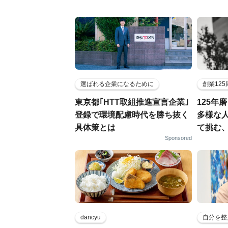
選ばれる企業になるために
創業12
東京都｢HTT取組推進宣言企業｣
125年
登録で環境配慮時代を勝ち抜く
多様な
具体策とは
て挑む
Sponsored
dancyu
自分を整