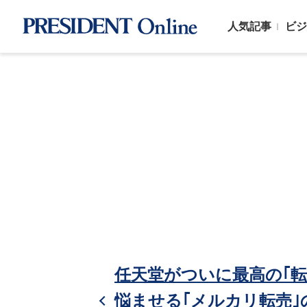
人気記事
ビジ
任天堂がついに最高の｢
悩ませる｢メルカリ転売｣の