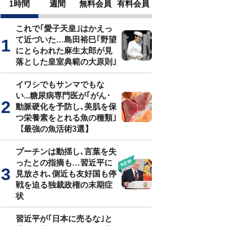
1時間
週間
無料会員
有料会員
これで｢愛子天皇｣はかえっ
て近づいた…島田裕巳｢野望
にとらわれた麻生太郎が見
落とした皇室典範の大原則｣
イワシでもサンマでもな
い...糖尿病専門医が｢がん･
動脈硬化を予防し､美肌を保
つ栄養素をとれる魚の種類｣
【最強の魚活術3選】
プーチンは動揺し､言葉を失
ったとの指摘も…習近平に
見放され､側近も友好国も停
戦を迫る独裁政権の末期症
状
習近平が｢日本に売るな｣と