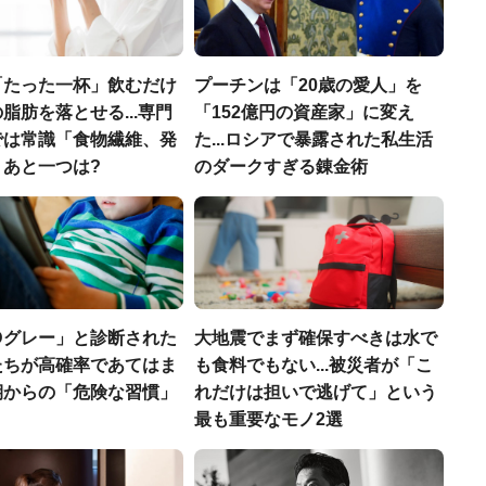
「たった一杯」飲むだけ
プーチンは「20歳の愛人」を
脂肪を落とせる...専門
「152億円の資産家」に変え
では常識「食物繊維、発
た...ロシアで暴露された私生活
」あと一つは?
のダークすぎる錬金術
Dグレー」と診断された
大地震でまず確保すべきは水で
たちが高確率であてはま
も食料でもない...被災者が「こ
期からの「危険な習慣」
れだけは担いで逃げて」という
最も重要なモノ2選