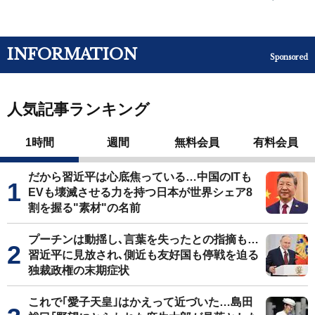
INFORMATION
Sponsored
人気記事ランキング
1時間
週間
無料会員
有料会員
だから習近平は心底焦っている…中国のITも
EVも壊滅させる力を持つ日本が世界シェア8
割を握る"素材"の名前
プーチンは動揺し､言葉を失ったとの指摘も…
習近平に見放され､側近も友好国も停戦を迫る
独裁政権の末期症状
これで｢愛子天皇｣はかえって近づいた…島田