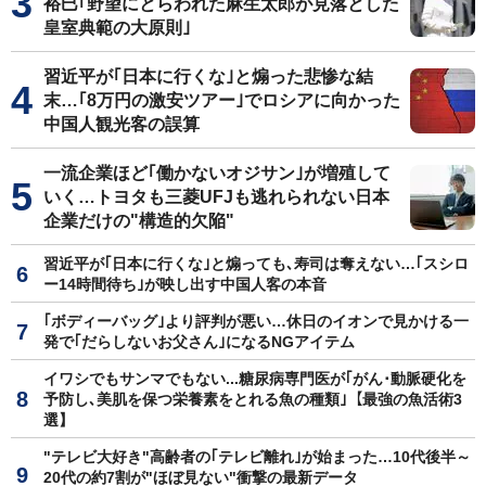
裕巳｢野望にとらわれた麻生太郎が見落とした
皇室典範の大原則｣
習近平が｢日本に行くな｣と煽った悲惨な結
末…｢8万円の激安ツアー｣でロシアに向かった
中国人観光客の誤算
一流企業ほど｢働かないオジサン｣が増殖して
いく…トヨタも三菱UFJも逃れられない日本
企業だけの"構造的欠陥"
習近平が｢日本に行くな｣と煽っても､寿司は奪えない…｢スシロ
ー14時間待ち｣が映し出す中国人客の本音
｢ボディーバッグ｣より評判が悪い…休日のイオンで見かける一
発で｢だらしないお父さん｣になるNGアイテム
イワシでもサンマでもない...糖尿病専門医が｢がん･動脈硬化を
予防し､美肌を保つ栄養素をとれる魚の種類｣【最強の魚活術3
選】
"テレビ大好き"高齢者の｢テレビ離れ｣が始まった…10代後半～
20代の約7割が"ほぼ見ない"衝撃の最新データ