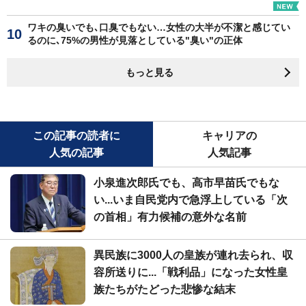
ワキの臭いでも､口臭でもない…女性の大半が不潔と感じてい
るのに､75%の男性が見落としている"臭い"の正体
もっと見る
この記事の読者に
キャリアの
人気の記事
人気記事
小泉進次郎氏でも、高市早苗氏でもな
い...いま自民党内で急浮上している「次
の首相」有力候補の意外な名前
異民族に3000人の皇族が連れ去られ、収
容所送りに...「戦利品」になった女性皇
族たちがたどった悲惨な結末