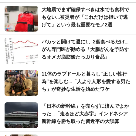
大地震でまず確保すべきは水でも食料で
もない...被災者が「これだけは担いで逃
げて」という最も重要なモノ2選
パカッと開けて週に1、2個食べるだけ...
がん専門医が勧める「大腸がんを予防す
るオメガ脂肪酸たっぷり食品」
11体のラブドールと暮らし"正しい性行
為"を楽しむ...「人より人形を愛する男た
ち」が奇妙な生活を始めたワケ
「日本の新幹線」を売らずに済んでよか
った...「走るほど大赤字」インドネシア
新幹線を勝ち取った習近平の大誤算