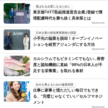
選ばれる企業になるために
東京都｢HTT取組推進宣言企業｣登録で環
境配慮時代を勝ち抜く具体策とは
Sponsored
日本企業の新規事業開発の課題
小手先の協業を脱却！オープンイノベー
ションを経営アジェンダにする方法
Sponsored
カルシウムでもビタミンCでもない...骨密
度と認知機能に直結「98%の日本人が不
足する栄養素」を取れる食材
自分を整えるための健康習慣
仕事に家事と慌ただしい毎日でもでき
る、“完璧じゃなくていい”セルフマネジ
メント
Sponsored