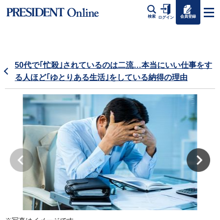
会員登録
検索
ログイン
50代で｢忙殺｣されているのは二流…本当にいい仕事をす
る人ほど｢ゆとりある生活｣をしている納得の理由