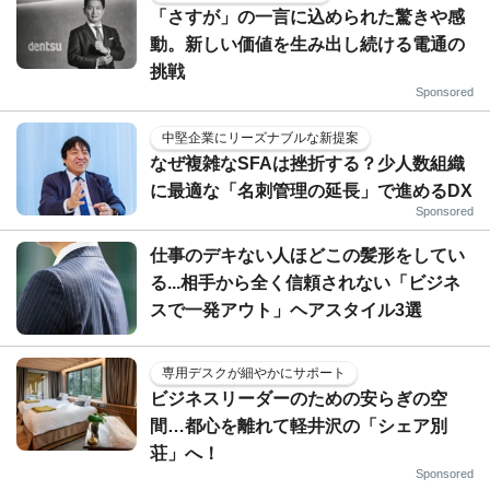
「さすが」の一言に込められた驚きや感
動。新しい価値を生み出し続ける電通の
挑戦
Sponsored
中堅企業にリーズナブルな新提案
なぜ複雑なSFAは挫折する？少人数組織
に最適な「名刺管理の延長」で進めるDX
Sponsored
仕事のデキない人ほどこの髪形をしてい
る...相手から全く信頼されない「ビジネ
スで一発アウト」ヘアスタイル3選
専用デスクが細やかにサポート
ビジネスリーダーのための安らぎの空
間…都心を離れて軽井沢の「シェア別
荘」へ！
Sponsored