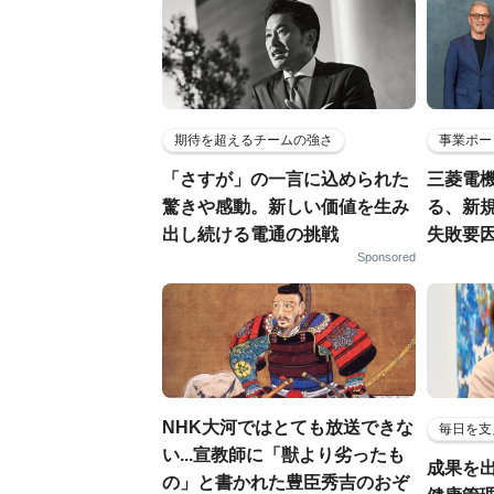
期待を超えるチームの強さ
事業ポー
「さすが」の一言に込められた
三菱電機
驚きや感動。新しい価値を生み
る、新
出し続ける電通の挑戦
失敗要
Sponsored
NHK大河ではとても放送できな
毎日を支
い...宣教師に「獣より劣ったも
成果を
の」と書かれた豊臣秀吉のおぞ