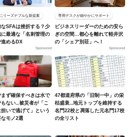
にリーズナブルな新提案
専用デスクが細やかにサポート
なSFAは挫折する？少
ビジネスリーダーのための安ら
織に最適な「名刺管理の
ぎの空間…都心を離れて軽井沢
進めるDX
の「シェア別荘」へ！
Sponsored
Sponsored
でまず確保すべきは水で
47都道府県の「旧制一中」の栄
もない...被災者が「こ
枯盛衰...地元トップを維持する
は担いで逃げて」という
名門22校と凋落した元名門17校
なモノ2選
の全リスト