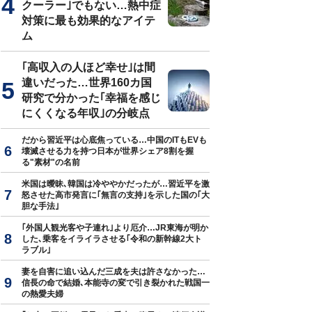
クーラー｣でもない…熱中症
対策に最も効果的なアイテ
ム
真はイメージです
｢高収入の人ほど幸せ｣は間
違いだった…世界160カ国
研究で分かった｢幸福を感じ
にくくなる年収｣の分岐点
だから習近平は心底焦っている…中国のITもEVも
壊滅させる力を持つ日本が世界シェア8割を握
る"素材"の名前
米国は曖昧､韓国は冷ややかだったが…習近平を激
怒させた高市発言に｢無言の支持｣を示した国の｢大
胆な手法｣
｢外国人観光客や子連れ｣より厄介…JR東海が明か
した､乗客をイライラさせる｢令和の新幹線2大ト
ラブル｣
妻を自害に追い込んだ三成を夫は許さなかった…
信長の命で結婚､本能寺の変で引き裂かれた戦国一
の熱愛夫婦