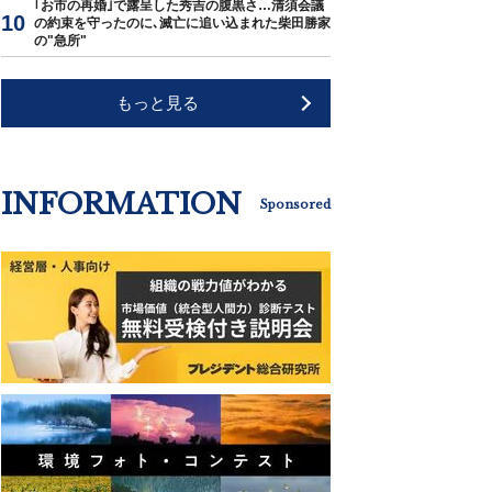
｢お市の再婚｣で露呈した秀吉の腹黒さ…清須会議
の約束を守ったのに､滅亡に追い込まれた柴田勝家
の"急所"
もっと見る
INFORMATION
Sponsored