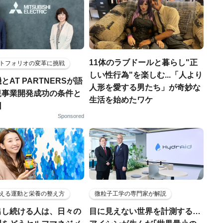
11体のラブドールと暮らし"正
トフォリオの変革に挑戦
しい性行為"を楽しむ...「人より
とAT PARTNERSが語
人形を愛する男たち」が奇妙な
規事業開発成功の条件と
生活を始めたワケ
因
Sponsored
える運動と栄養の整え方
微粒子工学の専門家が解説
出し続ける人は、日々の
目に見えない世界を計測する…