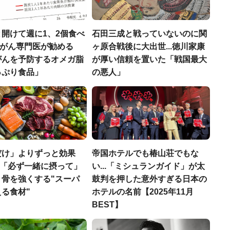
開けて週に1、2個食べ
石田三成と戦っていないのに関
..がん専門医が勧める
ヶ原合戦後に大出世...徳川家康
がんを予防するオメガ脂
が厚い信頼を置いた「戦国最大
っぷり食品」
の悪人」
だけ」よりずっと効果
帝国ホテルでも椿山荘でもな
医師「必ず一緒に摂って」
い...「ミシュランガイド」が太
、骨を強くする"スーパ
鼓判を押した意外すぎる日本の
る食材"
ホテルの名前【2025年11月
BEST】