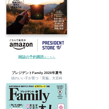
雑誌の予約購読
はこちら
プレジデントFamily 2026年夏号
頭のいい子が育つ「育脳」大百科