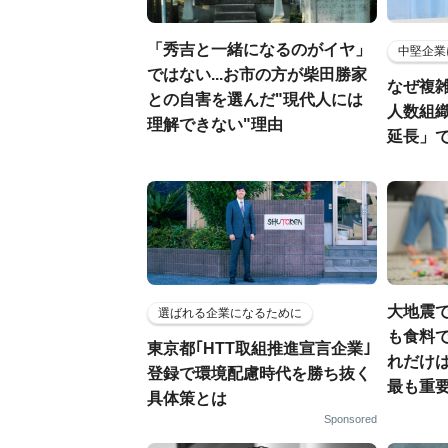
「秀吉と一緒になるのがイヤ」
中堅企業
ではない...お市の方が柴田勝家
なぜ複雑
との自害を選んだ"現代人には
人数組
理解できない"理由
延長」で
大地震
選ばれる企業になるために
も食料で
東京都｢HTT取組推進宣言企業｣
れだけ
登録で環境配慮時代を勝ち抜く
最も重要
具体策とは
Sponsored