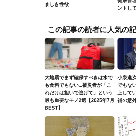
健康管
ましき性欲
ントし
この記事の読者に人気の
大地震でまず確保すべきは水で
小泉進
も食料でもない...被災者が「こ
でもない
れだけは担いで逃げて」という
上して
最も重要なモノ2選【2025年7月
補の意
BEST】