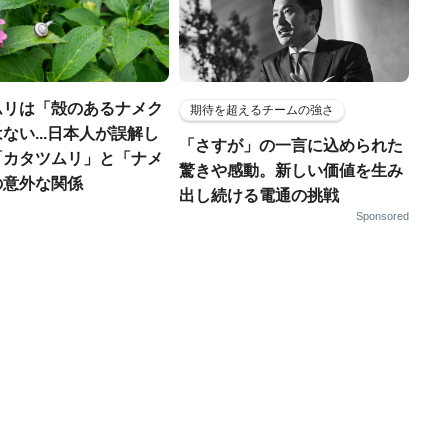
ムリは「殻のあるナメク
期待を超えるチームの強さ
ない...日本人が誤解し
「さすが」の一言に込められた
「カタツムリ」と「ナメ
驚きや感動。新しい価値を生み
の意外な関係
出し続ける電通の挑戦
Sponsored