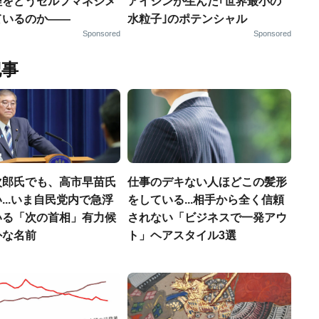
理をどうセルフマネジメ
アイシンが生んだ｢世界最小の
ているのか——
水粒子｣のポテンシャル
Sponsored
Sponsored
記事
次郎氏でも、高市早苗氏
仕事のデキない人ほどこの髪形
...いま自民党内で急浮
をしている...相手から全く信頼
いる「次の首相」有力候
されない「ビジネスで一発アウ
外な名前
ト」ヘアスタイル3選