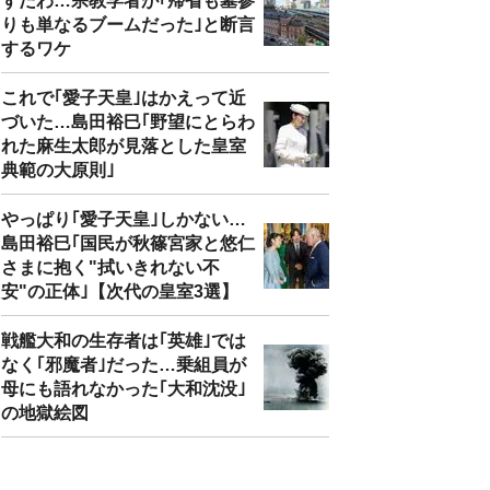
ずだわ…宗教学者が｢帰省も墓参
りも単なるブームだった｣と断言
するワケ
これで｢愛子天皇｣はかえって近
づいた…島田裕巳｢野望にとらわ
れた麻生太郎が見落とした皇室
典範の大原則｣
やっぱり｢愛子天皇｣しかない…
島田裕巳｢国民が秋篠宮家と悠仁
さまに抱く"拭いきれない不
安"の正体｣【次代の皇室3選】
戦艦大和の生存者は｢英雄｣では
なく｢邪魔者｣だった…乗組員が
母にも語れなかった｢大和沈没｣
の地獄絵図