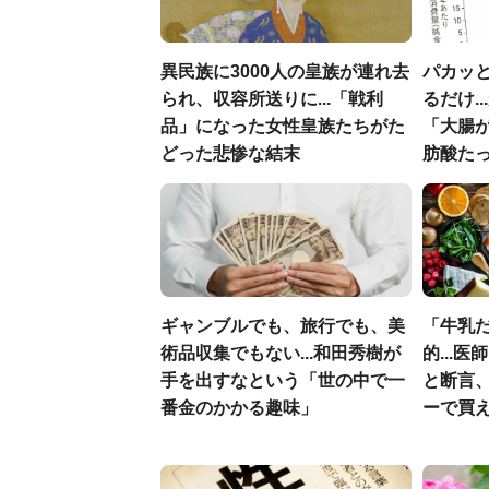
異民族に3000人の皇族が連れ去
パカッと
られ、収容所送りに...「戦利
るだけ.
品」になった女性皇族たちがた
「大腸
どった悲惨な結末
肪酸た
ギャンブルでも、旅行でも、美
「牛乳
術品収集でもない...和田秀樹が
的...
手を出すなという「世の中で一
と断言
番金のかかる趣味」
ーで買え