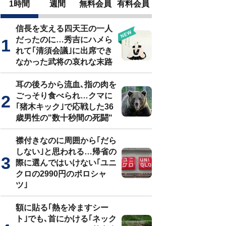
1時間
週間
無料会員
有料会員
信長を支える四天王の一人
だったのに…秀吉にハメら
れて｢清須会議｣に出席でき
なかった武将の哀れな末路
耳の後ろから流血､指の肉を
ごっそり食べられ…クマに
｢猪木キック｣で応戦した36
歳男性の"数十秒間の死闘"
襟付きなのに周囲から｢だら
しない｣と思われる…帰省の
際に選んではいけない｢ユニ
クロの2990円のポロシャ
ツ｣
額に貼る｢熱を冷ますシー
ト｣でも､首にかける｢ネック