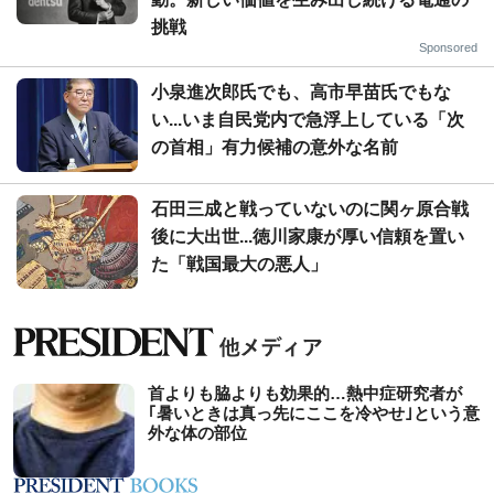
挑戦
Sponsored
小泉進次郎氏でも、高市早苗氏でもな
い...いま自民党内で急浮上している「次
の首相」有力候補の意外な名前
石田三成と戦っていないのに関ヶ原合戦
後に大出世...徳川家康が厚い信頼を置い
た「戦国最大の悪人」
首よりも脇よりも効果的…熱中症研究者が
｢暑いときは真っ先にここを冷やせ｣という意
外な体の部位