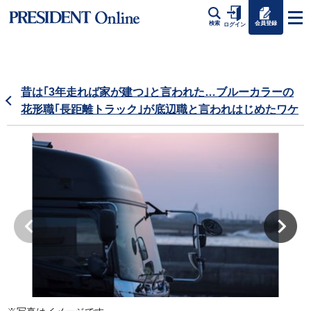
会員登録
検索
ログイン
昔は｢3年走れば家が建つ｣と言われた…ブルーカラーの
花形職｢長距離トラック｣が底辺職と言われはじめたワケ