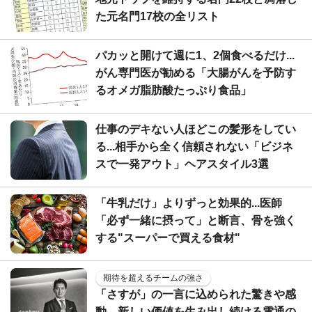
た元名門17校の全リスト
パカッと開けて週に1、2個食べるだけ...
がん専門医が勧める「大腸がんを予防す
るオメガ脂肪酸たっぷり食品」
仕事のデキない人ほどこの髪形をしてい
る...相手から全く信頼されない「ビジネ
スで一発アウト」ヘアスタイル3選
「牛乳だけ」よりずっと効果的...医師
「必ず一緒に摂って」と断言、骨を強く
する"スーパーで買える食材"
期待を超えるチームの強さ
「さすが」の一言に込められた驚きや感
動。新しい価値を生み出し続ける電通の