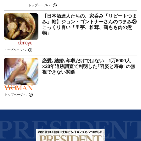
トップページへ
【日本酒達人たちの、家呑み「リピートつま
み」帖】ジョン・ゴントナーさんのつまみ③
こっくり旨い「里芋、椎茸、鶏もも肉の煮
物」
トップページへ
恋愛､結婚､年収だけではない…1万6000人
×28年追跡調査で判明した｢容姿と寿命｣の無
視できない関係
トップページへ