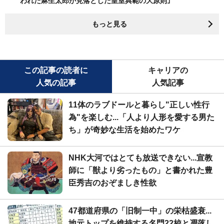
われた麻生太郎が見落とした皇室典範の大原則｣
もっと見る
この記事の読者に
キャリアの
人気の記事
人気記事
11体のラブドールと暮らし"正しい性行
為"を楽しむ...「人より人形を愛する男た
ち」が奇妙な生活を始めたワケ
NHK大河ではとても放送できない...宣教
師に「獣より劣ったもの」と書かれた豊
臣秀吉のおぞましき性欲
47都道府県の「旧制一中」の栄枯盛衰...
地元トップを維持する名門22校と凋落し