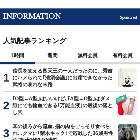
INFORMATION
Sponsored
人気記事ランキング
1時間
週間
無料会員
有料会員
信長を支える四天王の一人だったのに…秀吉
にハメられて｢清須会議｣に出席できなかった
武将の哀れな末路
｢O型→A型｣はいいけど､｢A型→O型｣はダメ…
誰にでも輸血できる｢万能血液｣の最後の落と
し穴
耳の後ろから流血､指の肉をごっそり食べら
れ…クマに｢猪木キック｣で応戦した36歳男性