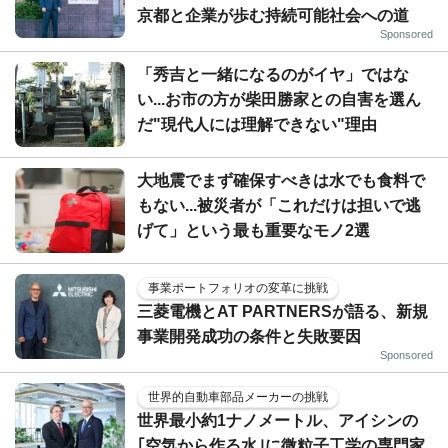
京都と企業が歩む持続可能社会への道
Sponsored
「秀吉と一緒になるのがイヤ」ではな
い...お市の方が柴田勝家との自害を選ん
だ"現代人には理解できない"理由
大地震でまず確保すべきは水でも食料で
もない...被災者が「これだけは担いで逃
げて」という最も重要なモノ2選
事業ポートフォリオの変革に挑戦
三菱電機とAT PARTNERSが語る、新規
事業開発成功の条件と失敗要因
Sponsored
世界的自動車部品メーカーの挑戦
世界最小約1ナノメートル、アイシンの
｢空気から作る水｣に微粒子工学の専門家