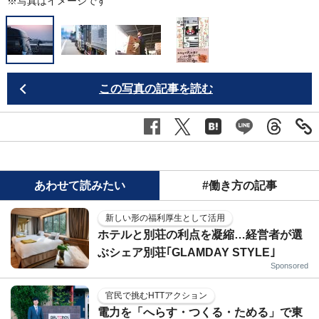
※写真はイメージです
この写真の記事を読む
あわせて読みたい
#働き方の記事
新しい形の福利厚生として活用
ホテルと別荘の利点を凝縮…経営者が選
ぶシェア別荘｢GLAMDAY STYLE｣
Sponsored
官民で挑むHTTアクション
電力を「へらす・つくる・ためる」で東