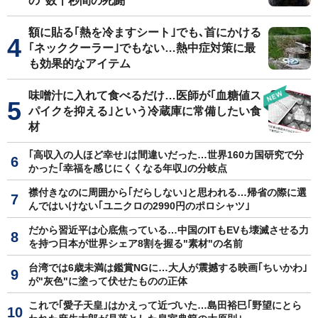
の"数十秒間の死闘"
額に貼る｢熱を冷ますシート｣でも､首にかける
｢ネッククーラー｣でもない…熱中症対策に最
も効果的なアイテム
味噌汁に入れて食べるだけ…医師が｢血糖値ス
パイクを抑える｣という冷蔵庫に常備したい食
材
｢高収入の人ほど幸せ｣は間違いだった…世界160カ国研究で分
かった｢幸福を感じにくくなる年収｣の分岐点
襟付きなのに周囲から｢だらしない｣と思われる…帰省の際に選
んではいけない｢ユニクロの2990円のポロシャツ｣
だから習近平は心底焦っている…中国のITもEVも壊滅させる力
を持つ日本が世界シェア8割を握る"素材"の名前
台湾では6歳未満は鑑賞NGに…大人が震撼する映画｢ちいかわ｣
が"灰色"に塗って伏せたものの正体
これで｢愛子天皇｣はかえって近づいた…島田裕巳｢野望にとら