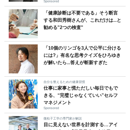
Sponsored
「健康診断は不要である」そう断言
する和田秀樹さんが、これだけは...と
勧める"2つの検査"
「10個のリンゴを3人で公平に分ける
には?」有名な思考クイズをひろゆき
が解いたら...答えが斬新すぎた
自分を整えるための健康習慣
仕事に家事と慌ただしい毎日でもで
きる、“完璧じゃなくていい”セルフ
マネジメント
Sponsored
微粒子工学の専門家が解説
目に見えない世界を計測する…アイ