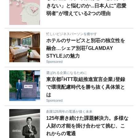
きない」と悩むのか...日本人に"恋愛
弱者"が増えている2つの理由
忙しいビジネスパーソンを癒やす
ホテルのサービスと別荘の独立性を
融合…シェア別荘｢GLAMDAY
STYLE｣の魅力
Sponsored
選ばれる企業になるために
東京都｢HTT取組推進宣言企業｣登録
で環境配慮時代を勝ち抜く具体策と
は
Sponsored
創業125周年の電通が描く未来
125年磨き続けた課題解決力。多様な
人財の才能を掛け合わせて挑む、こ
れからの電通