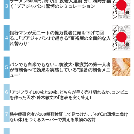
ラーメン5000円､街では"反老人運動"が…橘玲が描
3
く｢プアジャパン｣驚愕のシミュレーション
銀行マンが元ニートの億万長者に頭を下げて回
4
る…｢プアジャパン｣で起きる"富裕層の全面的な入
れ替わり"
パンでも白米でもない…筑波大･脳疲労の第一人者
5
が毎朝食べて効果を実感している"定番の朝食メニ
ュー"
6
｢アジフライ100枚と20枚､どちらが早く売り切れるか｣コンビニ
を作った天才･鈴木敏文の｢意表を突く答え｣
7
熱中症研究者が100種類検証して見つけた…｢40℃の環境に負け
ない体｣をつくるスーパーで買える果物の名前