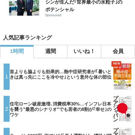
シンが生んだ｢世界最小の水粒子｣の
ポテンシャル
Sponsored
人気記事ランキング
1時間
週間
いいね！
会員
NEW
首よりも脇よりも効果的…熱中症研究者が｢暑いと
1
きは真っ先にここを冷やせ｣という意外な体の部位
住宅ローン破産激増､消費税率30%…インフレ日本
2
を襲う"最悪のシナリオ"でも若者の8割が｢幸せ｣の
ワケ