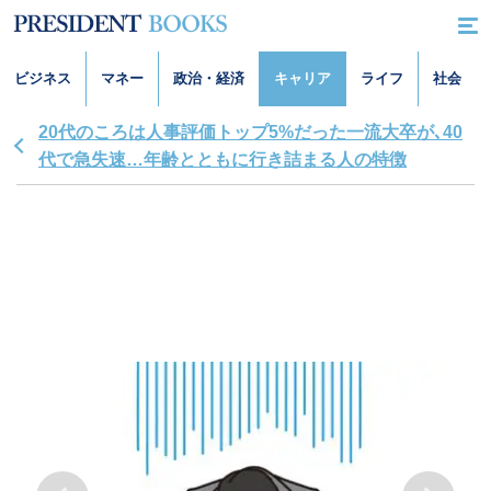
ビジネス
マネー
政治・経済
キャリア
ライフ
社会
20代のころは人事評価トップ5%だった一流大卒が､40
代で急失速…年齢とともに行き詰まる人の特徴