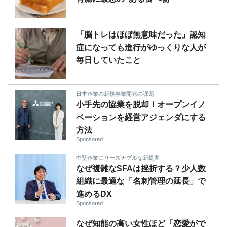
「脳トレはほぼ無意味だった」認知
症になっても進行がゆっくりな人が
毎日していたこと
日本企業の新規事業開発の課題
小手先の協業を脱却！オープンイノ
ベーションを経営アジェンダにする
方法
Sponsored
中堅企業にリーズナブルな新提案
なぜ複雑なSFAは挫折する？少人数
組織に最適な「名刺管理の延長」で
進めるDX
Sponsored
なぜ知能の高い女性ほど「恋愛がで