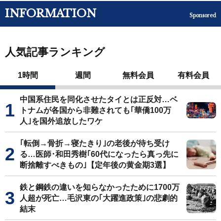
INFORMATION
Sponsored
人気記事ランキング
1時間
週間
無料会員
有料会員
中国系住民を同化させたタイとは正反対…ベ
トナムが各国から非難されても｢華僑100万
人｣を国外追放したワケ
｢転倒→骨折→寝たきり｣の老後が待ち受け
る…医師･和田秀樹｢60代になったら真っ先に
断捨離すべきもの｣【定年後の黄金期3選】
鉄と鋼鉄の違いを知らなかったために1700万
人超が死亡…毛沢東の｢大躍進政策｣の悲劇的
結末