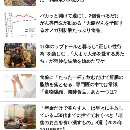
パカッと開けて週に1、2個食べるだけ...
がん専門医が勧める「大腸がんを予防す
るオメガ脂肪酸たっぷり食品」
11体のラブドールと暮らし"正しい性行
為"を楽しむ...「人より人形を愛する男た
ち」が奇妙な生活を始めたワケ
食前に「たった一杯」飲むだけで肝臓の
脂肪を落とせる...専門医の中では常識
「食物繊維、発酵食品」あと一つは?
「年金だけで暮らす人」は早々に手放し
ている...50代までに捨てておくべき「老
後のお金を食い潰すもの」8選【2025年
10月BEST】