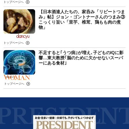
トップページへ
【日本酒達人たちの、家呑み「リピートつま
み」帖】ジョン・ゴントナーさんのつまみ③
こっくり旨い「里芋、椎茸、鶏もも肉の煮
物」
トップページへ
不足すると｢うつ病｣が増え､子どものIQに影
響…東大教授｢脳のために欠かせないスーパ
ーにある食材｣
トップページへ