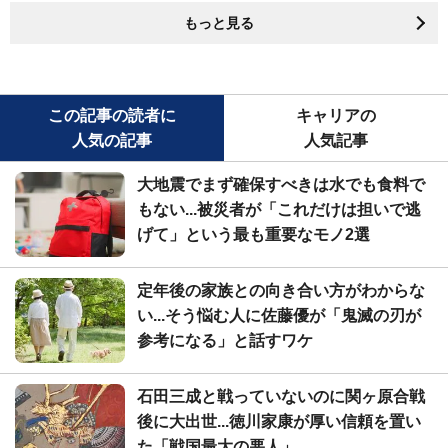
もっと見る
この記事の読者に
キャリアの
人気の記事
人気記事
大地震でまず確保すべきは水でも食料で
もない...被災者が「これだけは担いで逃
げて」という最も重要なモノ2選
定年後の家族との向き合い方がわからな
い...そう悩む人に佐藤優が「鬼滅の刃が
参考になる」と話すワケ
石田三成と戦っていないのに関ヶ原合戦
後に大出世...徳川家康が厚い信頼を置い
た「戦国最大の悪人」