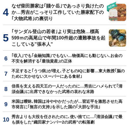
なぜ柴田勝家は｢賤ケ岳｣であっさり負けたの
か…秀吉がこっそり工作していた勝家配下の
｢大物武将｣の裏切り
｢サンダル登山の若者｣より実は危険…標高
599ｍの高尾山で年間100件超の遭難事故を起
こしている"張本人"
｢収入｣でも｢金融知識｣でもない…物価高にも動じない､お金の
不安を解消する｢最強資産｣の正体
不足すると｢うつ病｣が増え､子どものIQに影響…東大教授｢脳の
ために欠かせないスーパーにある食材｣
信長を支える四天王の一人だったのに…秀吉にハメられて｢清
須会議｣に出席できなかった武将の哀れな末路
米国は曖昧､韓国は冷ややかだったが…習近平を激怒させた高
市発言に｢無言の支持｣を示した国の｢大胆な手法｣
秀吉よりも大役を任されたのに､使い捨てに…｢清須会議｣で最
も損をした"織田家ナンバー2の武将"の転落劇