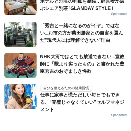
ホテルと別荘の利点を凝縮…経営者が選
ぶシェア別荘｢GLAMDAY STYLE｣
Sponsored
「秀吉と一緒になるのがイヤ」ではな
い...お市の方が柴田勝家との自害を選ん
だ"現代人には理解できない"理由
NHK大河ではとても放送できない...宣教
師に「獣より劣ったもの」と書かれた豊
臣秀吉のおぞましき性欲
自分を整えるための健康習慣
仕事に家事と慌ただしい毎日でもでき
る、“完璧じゃなくていい”セルフマネジ
メント
Sponsored