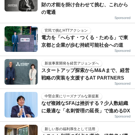
財の才能を掛け合わせて挑む、これから
の電通
Sponsored
官民で挑むHTTアクション
電力を「へらす・つくる・ためる」で東
京都と企業が歩む持続可能社会への道
Sponsored
新規事業開発を経営アジェンダへ
スタートアップ探索からM&Aまで、経営
戦略の実装を支援するAT PARTNERS
Sponsored
中堅企業にリーズナブルな新提案
なぜ複雑なSFAは挫折する？少人数組織
に最適な「名刺管理の延長」で進めるDX
Sponsored
新しい形の福利厚生として活用