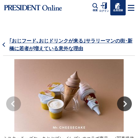
会員登録
検索
ログイン
｢おじフード､おじドリンクが来る｣サラリーマンの街･新
橋に若者が増えている意外な理由