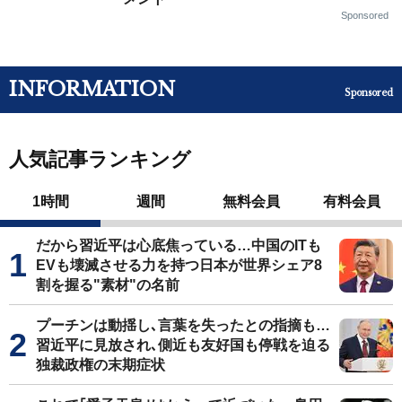
Sponsored
INFORMATION
Sponsored
人気記事ランキング
1時間
週間
無料会員
有料会員
だから習近平は心底焦っている…中国のITも
EVも壊滅させる力を持つ日本が世界シェア8
割を握る"素材"の名前
プーチンは動揺し､言葉を失ったとの指摘も…
習近平に見放され､側近も友好国も停戦を迫る
独裁政権の末期症状