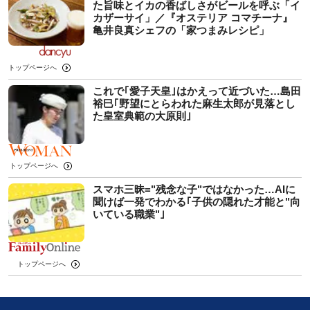
た旨味とイカの香ばしさがビールを呼ぶ「イ
カザーサイ」／『オステリア コマチーナ』
⻲井良真シェフの「家つまみレシピ」
トップページへ
これで｢愛子天皇｣はかえって近づいた…島田
裕巳｢野望にとらわれた麻生太郎が見落とし
た皇室典範の大原則｣
トップページへ
スマホ三昧="残念な子"ではなかった…AIに
聞けば一発でわかる｢子供の隠れた才能と"向
いている職業"｣
トップページへ