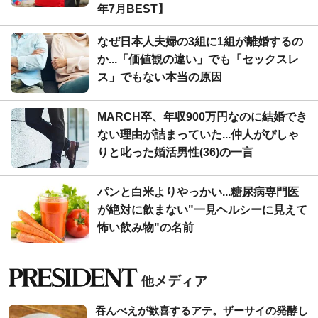
年7月BEST】
なぜ日本人夫婦の3組に1組が離婚するの
か...「価値観の違い」でも「セックスレ
ス」でもない本当の原因
MARCH卒、年収900万円なのに結婚でき
ない理由が詰まっていた...仲人がぴしゃ
りと叱った婚活男性(36)の一言
パンと白米よりやっかい...糖尿病専門医
が絶対に飲まない"一見ヘルシーに見えて
怖い飲み物"の名前
吞んべえが歓喜するアテ。ザーサイの発酵し