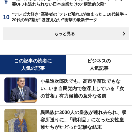
菱UFJも逃れられない日本企業だけの"構造的欠陥"
"テレビ大好き"高齢者の｢テレビ離れ｣が始まった…10代後半～
20代の約7割が"ほぼ見ない"衝撃の最新データ
もっと見る
この記事の読者に
ビジネスの
人気の記事
人気記事
小泉進次郎氏でも、高市早苗氏でもな
い...いま自民党内で急浮上している「次
の首相」有力候補の意外な名前
異民族に3000人の皇族が連れ去られ、収
容所送りに...「戦利品」になった女性皇
族たちがたどった悲惨な結末