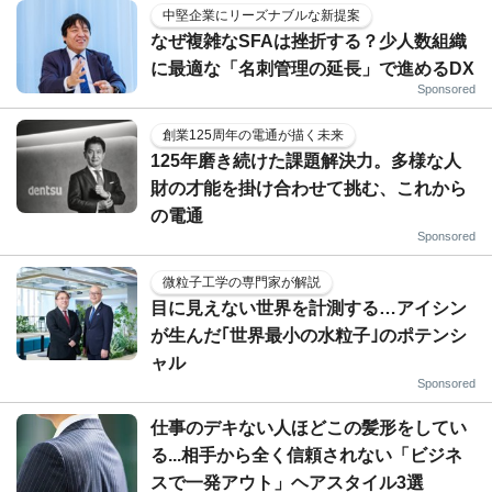
中堅企業にリーズナブルな新提案
なぜ複雑なSFAは挫折する？少人数組織
に最適な「名刺管理の延長」で進めるDX
Sponsored
創業125周年の電通が描く未来
125年磨き続けた課題解決力。多様な人
財の才能を掛け合わせて挑む、これから
の電通
Sponsored
微粒子工学の専門家が解説
目に見えない世界を計測する…アイシン
が生んだ｢世界最小の水粒子｣のポテンシ
ャル
Sponsored
仕事のデキない人ほどこの髪形をしてい
る...相手から全く信頼されない「ビジネ
スで一発アウト」ヘアスタイル3選