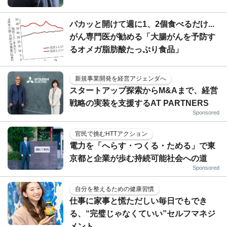
パカッと開けて週に1、2個食べるだけ...
がん専門医が勧める「大腸がんを予防す
るオメガ脂肪酸たっぷり食品」
新規事業開発を経営アジェンダへ
スタートアップ探索からM&Aまで、経営
戦略の実装を支援するAT PARTNERS
Sponsored
官民で挑むHTTアクション
電力を「へらす・つくる・ためる」で東
京都と企業が歩む持続可能社会への道
Sponsored
自分を整えるための健康習慣
仕事に家事と慌ただしい毎日でもでき
る、“完璧じゃなくていい”セルフマネジ
メント