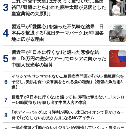
これで｢愛子天皇｣はかえって近づいた…島田
裕巳｢野望にとらわれた麻生太郎が見落とした
皇室典範の大原則｣
習近平が｢愛国心｣を煽った不気味な結果…日
本兵を撃退する｢抗日テーマパーク｣が中国各
地に広がる理由
習近平が｢日本に行くな｣と煽った悲惨な結
末…｢8万円の激安ツアー｣でロシアに向かった
中国人観光客の誤算
イワシでもサンマでもない...糖尿病専門医が｢がん･動脈硬化を
予防し､美肌を保つ栄養素をとれる魚の種類｣【最強の魚活術3
選】
習近平が｢日本に行くな｣と煽っても､寿司は奪えない…｢スシロ
ー14時間待ち｣が映し出す中国人客の本音
｢ボディーバッグ｣より評判が悪い…休日のイオンで見かける一
発で｢だらしないお父さん｣になるNGアイテム
一流企業ほど｢働かないオジサン｣が増殖していく…トヨタも三