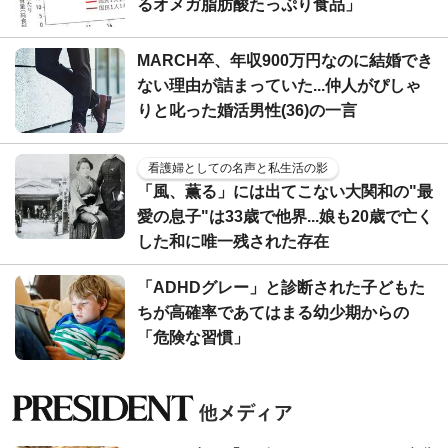
るオメガ脂肪酸たっぷり食品」
MARCH卒、年収900万円なのに結婚でき
ない理由が詰まっていた...仲人がぴしゃ
りと叱った婚活男性(36)の一言
看護婦としての名声と私生活の影
「風、薫る」には出てこない大関和の"最
愛の息子"は33歳で他界...娘も20歳で亡く
した和に唯一残された存在
「ADHDグレー」と診断された子どもた
ちが高確率であてはまる幼少期からの
「危険な習慣」