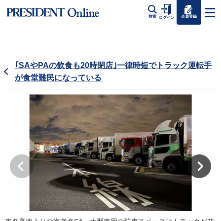
会員登録
検索
ログイン
｢SAやPAの飲食も20時閉店｣一律時短でトラック運転手
が食堂難民になっている