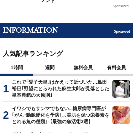
メント
Sponsored
INFORMATION
Sponsored
人気記事ランキング
1時間
週間
無料会員
有料会員
これで｢愛子天皇｣はかえって近づいた…島田
裕巳｢野望にとらわれた麻生太郎が見落とした
皇室典範の大原則｣
イワシでもサンマでもない...糖尿病専門医が
｢がん･動脈硬化を予防し､美肌を保つ栄養素を
とれる魚の種類｣【最強の魚活術3選】