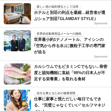
新しい形の福利厚生として活用
ホテルと別荘の利点を凝縮…経営者が選
ぶシェア別荘｢GLAMDAY STYLE｣
Sponsored
世界的自動車部品メーカーの挑戦
世界最小約1ナノメートル、アイシンの
｢空気から作る水｣に微粒子工学の専門家
が迫る
Sponsored
カルシウムでもビタミンCでもない...骨密
度と認知機能に直結「98%の日本人が不
足する栄養素」を取れる食材
自分を整えるための健康習慣
仕事に家事と慌ただしい毎日でもでき
る、“完璧じゃなくていい”セルフマネジ