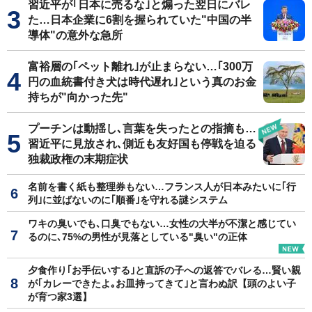
習近平が｢日本に売るな｣と煽った翌日にバレ
た…日本企業に6割を握られていた"中国の半
導体"の意外な急所
富裕層の｢ペット離れ｣が止まらない…｢300万
円の血統書付き犬は時代遅れ｣という真のお金
持ちが"向かった先"
プーチンは動揺し､言葉を失ったとの指摘も…
習近平に見放され､側近も友好国も停戦を迫る
独裁政権の末期症状
名前を書く紙も整理券もない…フランス人が日本みたいに｢行
列｣に並ばないのに｢順番｣を守れる謎システム
ワキの臭いでも､口臭でもない…女性の大半が不潔と感じてい
るのに､75%の男性が見落としている"臭い"の正体
夕食作り｢お手伝いする｣と直訴の子への返答でバレる…賢い親
が｢カレーできたよ｡お皿持ってきて｣と言わぬ訳【頭のよい子
が育つ家3選】