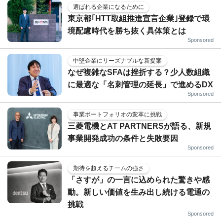
選ばれる企業になるために
東京都｢HTT取組推進宣言企業｣登録で環
境配慮時代を勝ち抜く具体策とは
Sponsored
中堅企業にリーズナブルな新提案
なぜ複雑なSFAは挫折する？少人数組織
に最適な「名刺管理の延長」で進めるDX
Sponsored
事業ポートフォリオの変革に挑戦
三菱電機とAT PARTNERSが語る、新規
事業開発成功の条件と失敗要因
Sponsored
期待を超えるチームの強さ
「さすが」の一言に込められた驚きや感
動。新しい価値を生み出し続ける電通の
挑戦
Sponsored