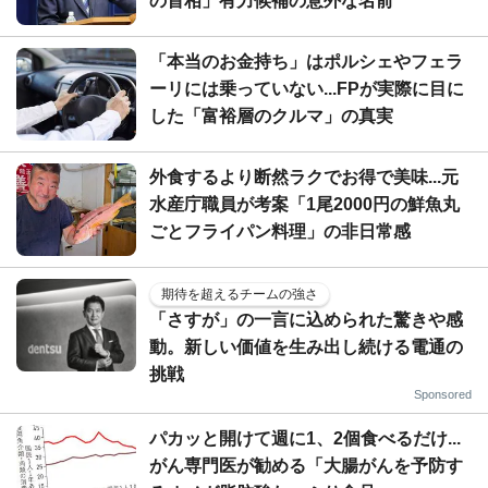
の首相」有力候補の意外な名前
「本当のお金持ち」はポルシェやフェラ
ーリには乗っていない...FPが実際に目に
した「富裕層のクルマ」の真実
外食するより断然ラクでお得で美味...元
水産庁職員が考案「1尾2000円の鮮魚丸
ごとフライパン料理」の非日常感
期待を超えるチームの強さ
「さすが」の一言に込められた驚きや感
動。新しい価値を生み出し続ける電通の
挑戦
Sponsored
パカッと開けて週に1、2個食べるだけ...
がん専門医が勧める「大腸がんを予防す