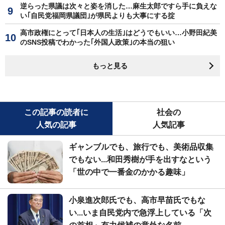
逆らった県議は次々と姿を消した…麻生太郎ですら手に負えな
い｢自民党福岡県議団｣が県民よりも大事にする掟
高市政権にとって｢日本人の生活｣はどうでもいい…小野田紀美
のSNS投稿でわかった｢外国人政策｣の本当の狙い
もっと見る
この記事の読者に
社会の
人気の記事
人気記事
ギャンブルでも、旅行でも、美術品収集
でもない...和田秀樹が手を出すなという
「世の中で一番金のかかる趣味」
小泉進次郎氏でも、高市早苗氏でもな
い...いま自民党内で急浮上している「次