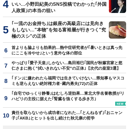
いい…小野田紀美のSNS投稿でわかった｢外国
人政策｣の本当の狙い
｢一流のお金持ち｣は銀座の高級店には見向き
もしない…"本物"を知る富裕層が行きつく"究
極のスシ"の正体
首よりも脇よりも効果的…熱中症研究者が｢暑いときは真っ先
にここを冷やせ｣という意外な体の部位
やっぱり｢愛子天皇｣しかない…島田裕巳｢国民が秋篠宮家と悠
仁さまに抱く"拭いきれない不安"の正体｣【次代の皇室3選】
｢ドン｣に嫌われたら福岡では生きていけない…県知事もマスコ
ミも逆らえない絶対権力者･藏内勇夫(72)の正体
｢自宅でゆっくり静養｣はむしろ逆効果…東北大学名誉教授がリ
ハビリの主役に据えた｢腎臓を強くする歩き方｣
責任を取らないから成功者になれた…｢とんねるず｣｢おニャン
子｣｢AKB｣とヒットを出し続けた秋元康の哲学