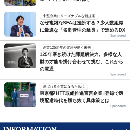
中堅企業にリーズナブルな新提案
なぜ複雑なSFAは挫折する？少人数組織
に最適な「名刺管理の延長」で進めるDX
Sponsored
創業125周年の電通が描く未来
125年磨き続けた課題解決力。多様な人
財の才能を掛け合わせて挑む、これから
の電通
Sponsored
選ばれる企業になるために
東京都｢HTT取組推進宣言企業｣登録で環
境配慮時代を勝ち抜く具体策とは
Sponsored
INFORMATION