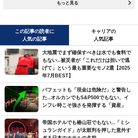
もっと見る
この記事の読者に
キャリアの
人気の記事
人気記事
大地震でまず確保すべきは水でも食料で
もない...被災者が「これだけは担いで逃
げて」という最も重要なモノ2選【2025
年7月BEST】
バフェットも「現金は危険だ」と警告し
た...オルカンでもS&P500でもない、イ
ンフレ時こそ強さを発揮する「資産」
帝国ホテルでも椿山荘でもない...「ミシ
ュランガイド」が太鼓判を押した意外す
ぎる日本のホテルの名前