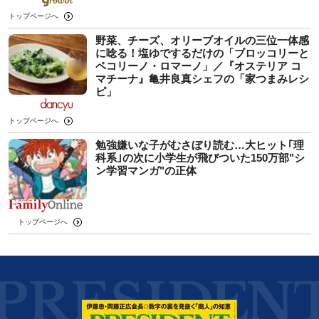
トップページへ
野菜、チーズ、オリーブオイルの三位一体感
に唸る！塩ゆでするだけの「ブロッコリーと
ペコリーノ・ロマーノ」／『オステリア コ
マチーナ』亀井良真シェフの「家つまみレシ
ピ」
トップページへ
勉強嫌いな子がむさぼり読む…大ヒット｢理
科系｣の次に小学生が飛びついた150万部"シ
ン学習マンガ"の正体
トップページへ