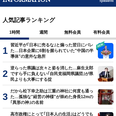
Sponsored
人気記事ランキング
1時間
週間
無料会員
有料会員
習近平が｢日本に売るな｣と煽った翌日にバレ
た…日本企業に6割を握られていた"中国の半
導体"の意外な急所
逆らった県議は次々と姿を消した…麻生太郎
ですら手に負えない｢自民党福岡県議団｣が県
民よりも大事にする掟
だから松下幸之助は三重の神社に何度も通っ
た…孤独な"経営の神様"が崇めた身長12mの
｢異形の神｣の名前
高市政権にとって｢日本人の生活｣はどうでも