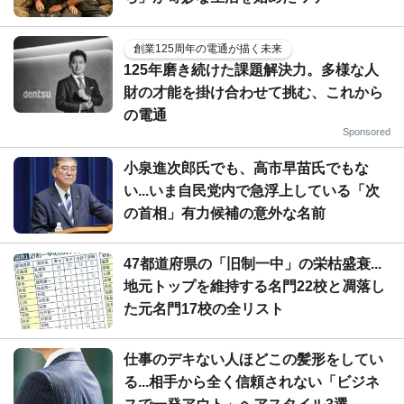
創業125周年の電通が描く未来
125年磨き続けた課題解決力。多様な人
財の才能を掛け合わせて挑む、これから
の電通
Sponsored
小泉進次郎氏でも、高市早苗氏でもな
い...いま自民党内で急浮上している「次
の首相」有力候補の意外な名前
47都道府県の「旧制一中」の栄枯盛衰...
地元トップを維持する名門22校と凋落し
た元名門17校の全リスト
仕事のデキない人ほどこの髪形をしてい
る...相手から全く信頼されない「ビジネ