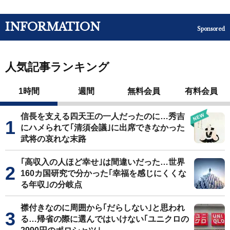
INFORMATION
Sponsored
人気記事ランキング
1時間
週間
無料会員
有料会員
信長を支える四天王の一人だったのに…秀吉
にハメられて｢清須会議｣に出席できなかった
武将の哀れな末路
｢高収入の人ほど幸せ｣は間違いだった…世界
160カ国研究で分かった｢幸福を感じにくくな
る年収｣の分岐点
襟付きなのに周囲から｢だらしない｣と思われ
る…帰省の際に選んではいけない｢ユニクロの