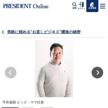
会員登録
検索
ログイン
気軽に頼める"お直しビジネス"躍進の秘密
守井嘉朗 ビック・ママ社長