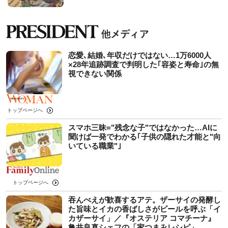
恋愛､結婚､年収だけではない…1万6000人
×28年追跡調査で判明した｢容姿と寿命｣の無
視できない関係
トップページへ
スマホ三昧="残念な子"ではなかった…AIに
聞けば一発でわかる｢子供の隠れた才能と"向
いている職業"｣
トップページへ
吞んべえが歓喜するアテ。ザーサイの発酵し
た旨味とイカの香ばしさがビールを呼ぶ「イ
カザーサイ」／『オステリア コマチーナ』
⻲井良真シェフの「家つまみレシピ」