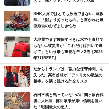
スで一発アウト」ヘアスタイル3選
NHK大河ではとても放送できない...宣教
師に「獣より劣ったもの」と書かれた豊
臣秀吉のおぞましき性欲
大地震でまず確保すべきは水でも食料で
もない...被災者が「これだけは担いで逃
げて」という最も重要なモノ2選【2025
年7月BEST】
だからトランプは「強力な保守仲間」を
失った...高市首相が「アメリカの最強の
相棒」を演じ続ける外交リスク
石田三成と戦っていないのに関ヶ原合戦
後に大出世...徳川家康が厚い信頼を置い
た「戦国最大の悪人」