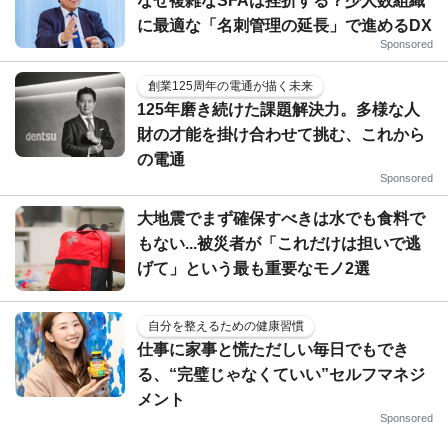
なぜ複雑なSFAは挫折する？少人数組織
に最適な「名刺管理の延長」で進めるDX
Sponsored
創業125周年の電通が描く未来
125年磨き続けた課題解決力。多様な人
財の才能を掛け合わせて挑む、これから
の電通
Sponsored
大地震でまず確保すべきは水でも食料で
もない...被災者が「これだけは担いで逃
げて」という最も重要なモノ2選
自分を整えるための健康習慣
仕事に家事と慌ただしい毎日でもでき
る、“完璧じゃなくていい”セルフマネジ
メント
Sponsored