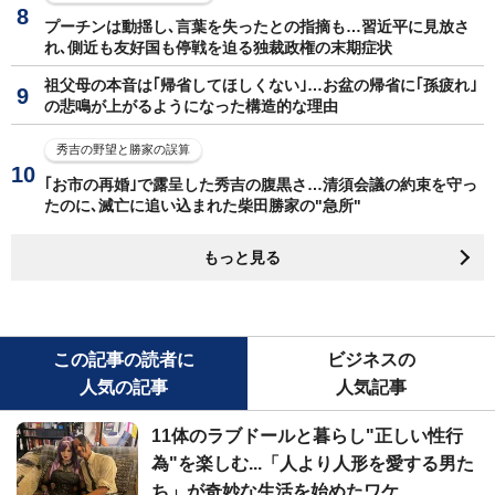
プーチンは動揺し､言葉を失ったとの指摘も…習近平に見放さ
れ､側近も友好国も停戦を迫る独裁政権の末期症状
祖父母の本音は｢帰省してほしくない｣…お盆の帰省に｢孫疲れ｣
の悲鳴が上がるようになった構造的な理由
秀吉の野望と勝家の誤算
｢お市の再婚｣で露呈した秀吉の腹黒さ…清須会議の約束を守っ
たのに､滅亡に追い込まれた柴田勝家の"急所"
もっと見る
この記事の読者に
ビジネスの
人気の記事
人気記事
11体のラブドールと暮らし"正しい性行
為"を楽しむ...「人より人形を愛する男た
ち」が奇妙な生活を始めたワケ