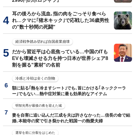
2990円のポロシャツ｣
耳の後ろから流血､指の肉をごっそり食べら
れ…クマに｢猪木キック｣で応戦した36歳男性
の"数十秒間の死闘"
経済戦争踏み切れば自国産業崩壊
だから習近平は心底焦っている…中国のITも
EVも壊滅させる力を持つ日本が世界シェア8
割を握る"素材"の名前
冷感と冷却は全くの別物
額に貼る｢熱を冷ますシート｣でも､首にかける｢ネッククーラ
ー｣でもない…熱中症対策に最も効果的なアイテム
明智光秀が最後の夜を迎えた城
妻を自害に追い込んだ三成を夫は許さなかった…信長の命で結
婚､本能寺の変で引き裂かれた戦国一の熱愛夫婦
選挙を前に分裂をはじめた