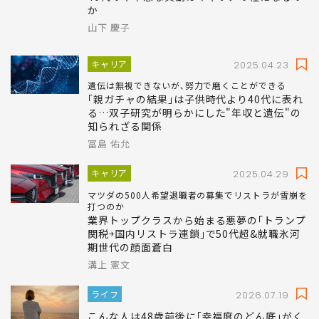
か
山下 慶子
キャリア
2025.04.23
遺伝は無視できないが､努力で磨くことができる
｢親ガチャの結果｣は子供時代より40代に表れ
る…双子研究が明らかにした"年収と遺伝"の
知られざる関係
冨島 佑允
キャリア
2025.04.29
マツダの500人希望退職者の募集でリストラが雪崩を
打つのか
業界トップクラスから始まる悪夢の｢トランプ
関税￫国内リストラ連鎖｣で50代超&就職氷河
期世代の顔面蒼白
溝上 憲文
ライフ
2026.07.19
こんな人は48歳前後に｢幸福度のどん底｣がく