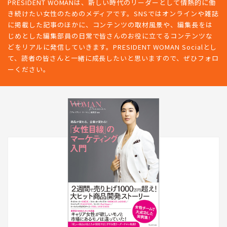
PRESIDENT WOMANは、新しい時代のリーダーとして情熱的に働
き続けたい女性のためのメディアです。SNSではオンラインや雑誌
に掲載した記事のほかに、コンテンツの取材風景や、編集長をは
じめとした編集部員の日常で皆さんのお役に立てるコンテンツな
どをリアルに発信していきます。PRESIDENT WOMAN Socialとし
て、読者の皆さんと一緒に成長したいと思いますので、ぜひフォロ
ーください。