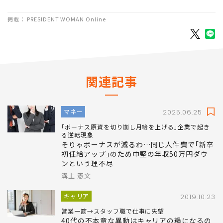
掲載： PRESIDENT WOMAN Online
関連記事
マネー
2025.06.25
｢ボーナス原資を切り崩し月給を上げる｣企業で起き
る逆転現象
そりゃボーナスが減るわ…同じ人件費で｢新卒
初任給アップ｣のため中堅の年収50万円ダウ
ンという理不尽
溝上 憲文
キャリア
2019.10.23
営業一筋→スタッフ職で仕事に失望
40代の不本意な異動はキャリアの糧になるの