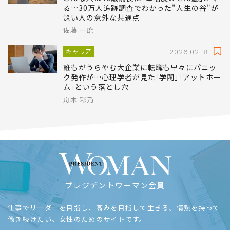
る…30万人追跡調査でわかった"人生の谷"が
深い人の意外な共通点
佐藤 一磨
キャリア
2026.02.18
誰もがうらやむ大企業に転職も早々にパニッ
ク発作が…心理学者が見た｢学閥｣｢アットホー
ム｣という落とし穴
舟木 彩乃
プレジデントウーマン会員
仕事でリーダーを目指し、高みを目指して生きる。情熱を持って
働き続けたい、女性のためのサイトです。