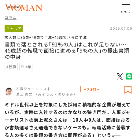
menu
コラム
キャリア
2025.07.09
求人数は35歳￫40歳で半減￫45歳でさらに半減
書類で落とされる｢91%の人｣はこれが足りない…
45歳超の転職で面接に進める｢9%の人｣の提出書類
の中身
#転職
#中年
人事ジャーナリスト
+フォロー
溝上 憲文 （みぞうえ・のりふみ）
ミドル世代以上を対象にした採用に積極的な企業が増えて
いるが、実際に入社するのはかなりの狭き門だ。人事ジャ
ーナリストの溝上憲文さんは「10人中9人は、面接はおろ
か書類選考さえ通過できないケースも。転職活動に苦戦す
る人の多くは書類の書き方に問題がある」という――。