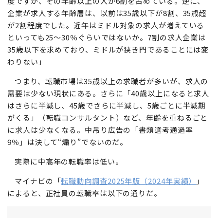
度ですが、その年齢以上の人が6割を占めている。逆に、
企業が求人する年齢層は、以前は35歳以下が8割、35歳超
が2割程度でした。近年はミドル対象の求人が増えている
といっても25～30％ぐらいではないか。7割の求人企業は
35歳以下を求めており、ミドルが狭き門であることには変
わりない」
つまり、転職市場は35歳以上の求職者が多いが、求人の
需要は少ない現状にある。さらに「40歳以上になると求人
はさらに半減し、45歳でさらに半減し、5歳ごとに半減期
がくる」（転職コンサルタント）など、年齢を重ねるごと
に求人は少なくなる。中吊り広告の「書類選考通過率
9％」は決して“煽り”でないのだ。
実際に中高年の転職率は低い。
マイナビの「
転職動向調査2025年版（2024年実績）
」
によると、正社員の転職率は以下の通りだ。