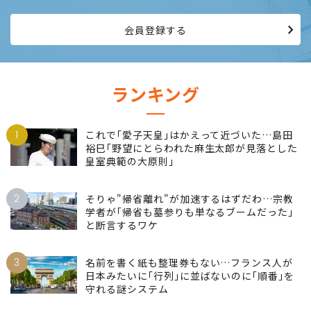
会員登録する
ランキング
1
これで｢愛子天皇｣はかえって近づいた…島田
裕巳｢野望にとらわれた麻生太郎が見落とした
皇室典範の大原則｣
2
そりゃ"帰省離れ"が加速するはずだわ…宗教
学者が｢帰省も墓参りも単なるブームだった｣
と断言するワケ
3
名前を書く紙も整理券もない…フランス人が
日本みたいに｢行列｣に並ばないのに｢順番｣を
守れる謎システム