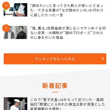
4
｢辞めたい｣と言ってきた新人が思いとどまっ
た…できる先輩が｢なぜ辞めたいの｣の代わり
に返したたった一言
5
｢風､薫る｣佐野晶哉が演じるシマケンめぐる切
ない史実…大関和が"獄中プロポーズ"された
のに身を引いた理由
ランキングをもっとみる
新着記事
これで｢愛子天皇｣はかえって近づいた…島田
裕巳｢野望にとらわれた麻生太郎が見落とした
皇室典範の大原則｣