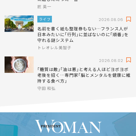
匠 英一
ライフ
2026.08.06
名前を書く紙も整理券もない…フランス人が
日本みたいに｢行列｣に並ばないのに｢順番｣を
守れる謎システム
トレオレル美智子
2026.08.02
｢糖質は敵｣｢油は悪｣と考える人ほどヨボヨボ
老後を招く…専門家｢脳とメンタルを健康に維
持する食べ方｣
守田 和弘