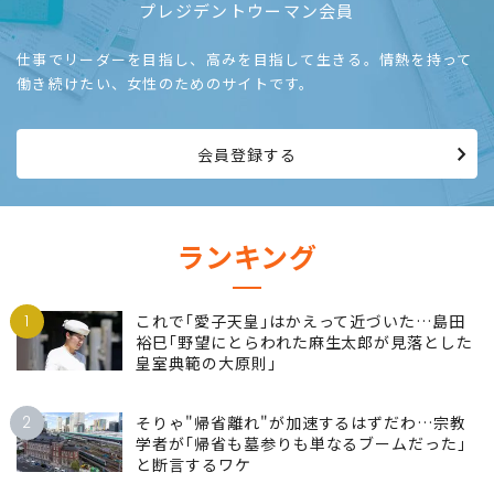
プレジデントウーマン会員
仕事でリーダーを目指し、高みを目指して生きる。情熱を持って
働き続けたい、女性のためのサイトです。
会員登録する
ランキング
1
これで｢愛子天皇｣はかえって近づいた…島田
裕巳｢野望にとらわれた麻生太郎が見落とした
皇室典範の大原則｣
2
そりゃ"帰省離れ"が加速するはずだわ…宗教
学者が｢帰省も墓参りも単なるブームだった｣
と断言するワケ