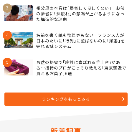
3
祖父母の本音は｢帰省してほしくない｣…お盆
の帰省に｢孫疲れ｣の悲鳴が上がるようになっ
た構造的な理由
4
名前を書く紙も整理券もない…フランス人が
日本みたいに｢行列｣に並ばないのに｢順番｣を
守れる謎システム
5
お盆の帰省で｢絶対に喜ばれる手土産｣があ
る…接待のプロがこっそり教える｢東京駅近で
買えるお菓子｣6選
ランキングをもっとみる
新着記事