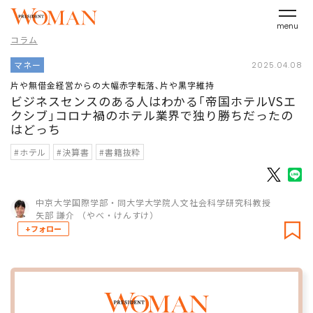
menu
コラム
マネー
2025.04.08
片や無借金経営からの大幅赤字転落､片や黒字維持
ビジネスセンスのある人はわかる｢帝国ホテルVSエ
クシブ｣コロナ禍のホテル業界で独り勝ちだったの
はどっち
#ホテル
#決算書
#書籍抜粋
中京大学国際学部・同大学大学院人文社会科学研究科教授
矢部 謙介 （やべ・けんすけ）
+フォロー