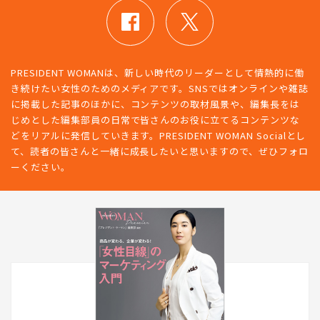
PRESIDENT WOMANは、新しい時代のリーダーとして情熱的に働
き続けたい女性のためのメディアです。SNSではオンラインや雑誌
に掲載した記事のほかに、コンテンツの取材風景や、編集長をは
じめとした編集部員の日常で皆さんのお役に立てるコンテンツな
どをリアルに発信していきます。PRESIDENT WOMAN Socialとし
て、読者の皆さんと一緒に成長したいと思いますので、ぜひフォロ
ーください。