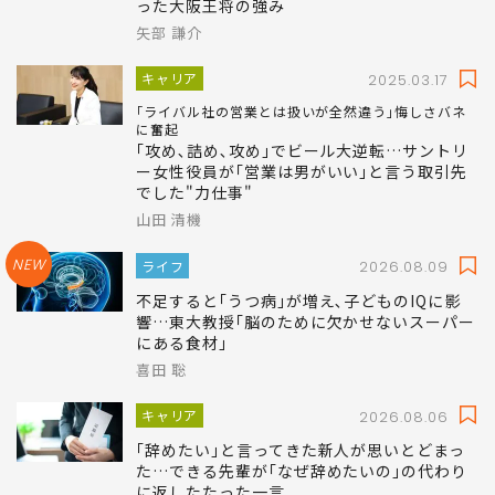
った大阪王将の強み
矢部 謙介
キャリア
2025.03.17
｢ライバル社の営業とは扱いが全然違う｣悔しさバネ
に奮起
｢攻め､詰め､攻め｣でビール大逆転…サントリ
ー女性役員が｢営業は男がいい｣と言う取引先
でした"力仕事"
山田 清機
NEW
ライフ
2026.08.09
不足すると｢うつ病｣が増え､子どものIQに影
響…東大教授｢脳のために欠かせないスーパー
にある食材｣
喜田 聡
キャリア
2026.08.06
｢辞めたい｣と言ってきた新人が思いとどまっ
た…できる先輩が｢なぜ辞めたいの｣の代わり
に返したたった一言