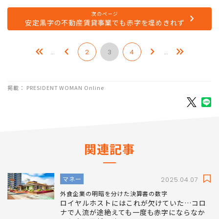
次のページ
安定黒字の不動産賃貸事業でも赤字を埋めきれず
…
2
3
4
…
掲載： PRESIDENT WOMAN Online
関連記事
マネー
2025.04.07
外食企業の明暗を分けた決算書の数字
ロイヤルホストにはこれが欠けていた…コロ
ナで人流が途絶えても一度も赤字にならなか