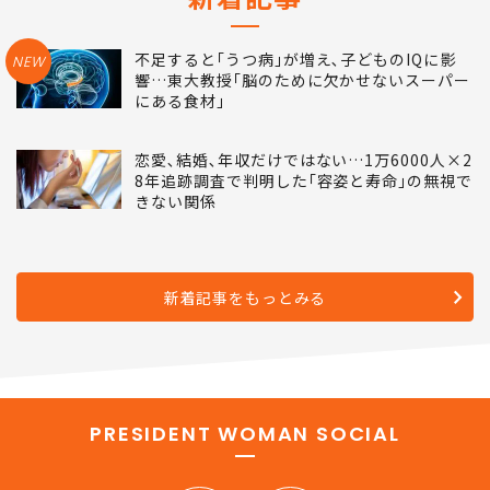
不足すると｢うつ病｣が増え､子どものIQに影
NEW
響…東大教授｢脳のために欠かせないスーパー
にある食材｣
恋愛､結婚､年収だけではない…1万6000人×2
8年追跡調査で判明した｢容姿と寿命｣の無視で
きない関係
新着記事をもっとみる
PRESIDENT WOMAN SOCIAL