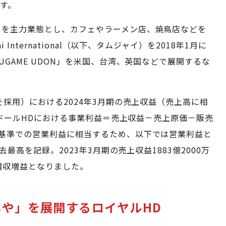
す。
」を主力業態とし、カフェやラーメン店、焼鳥店などを
International（以下、タムジャイ）を2018年1月に
GAME UDON」を米国、台湾、英国などで展開するな
を採用）における2024年3月期の売上収益（売上高に相
トリドールHDにおける事業利益＝売上収益－売上原価－販売
基準での営業利益に相当するため、以下では営業利益と
去最高を記録。2023年3月期の売上収益1883億2000万
な増収増益となりました。
や」を展開するロイヤルHD