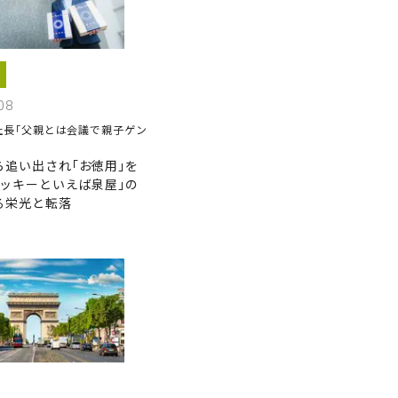
08
社長｢父親とは会議で親子ゲン
ら追い出され｢お徳用｣を
クッキーといえば泉屋｣の
る栄光と転落