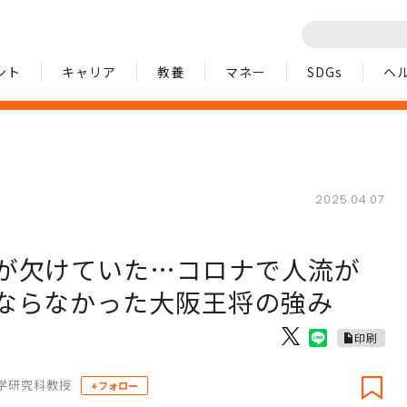
ント
キャリア
教養
マネー
SDGs
ヘ
2025.04.07
が欠けていた…コロナで人流が
ならなかった大阪王将の強み
印刷
学研究科教授
+フォロー