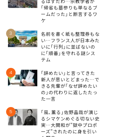
るはずだわ…宗教学者が
｢帰省も墓参りも単なるブ
ームだった｣と断言するワ
ケ
3
名前を書く紙も整理券もな
い…フランス人が日本みた
いに｢行列｣に並ばないの
に｢順番｣を守れる謎シス
テム
4
｢辞めたい｣と言ってきた
新人が思いとどまった…で
きる先輩が｢なぜ辞めたい
の｣の代わりに返したたっ
た一言
5
｢風､薫る｣佐野晶哉が演じ
るシマケンめぐる切ない史
実…大関和が"獄中プロポ
ーズ"されたのに身を引い