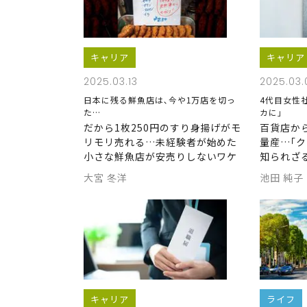
キャリア
キャリア
2025.03.13
2025.03.
日本に残る鮮魚店は､今や1万店を切っ
4代目女性
た…
カに｣
だから1枚250円のすり身揚げがモ
百貨店か
リモリ売れる…未経験者が始めた
量産…｢
小さな鮮魚店が安売りしないワケ
知られざ
大宮 冬洋
池田 純子
キャリア
ライフ