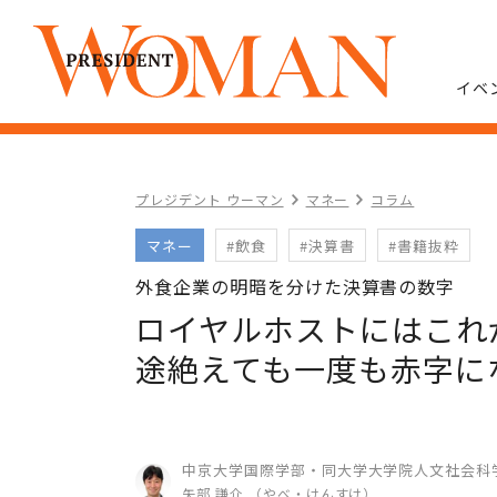
イベ
プレジデント ウーマン
マネー
コラム
マネー
#飲食
#決算書
#書籍抜粋
外食企業の明暗を分けた決算書の数字
ロイヤルホストにはこれ
途絶えても一度も赤字に
中京大学国際学部・同大学大学院人文社会科
矢部 謙介 （やべ・けんすけ）