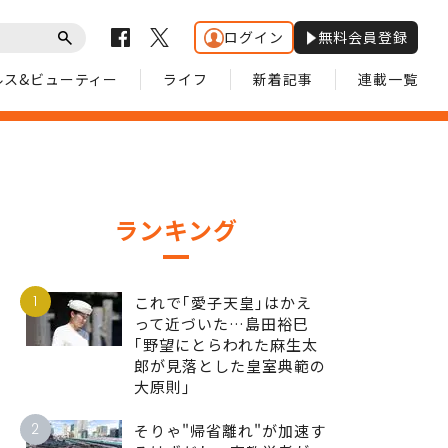
ログイン
無料会員登録
ルス&ビューティー
ライフ
新着記事
連載一覧
ランキング
1
これで｢愛子天皇｣はかえ
って近づいた…島田裕巳
｢野望にとらわれた麻生太
郎が見落とした皇室典範の
大原則｣
2
そりゃ"帰省離れ"が加速す