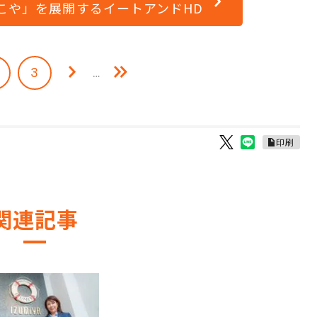
こや」を展開するイートアンドHD
3
…
印刷
関連記事