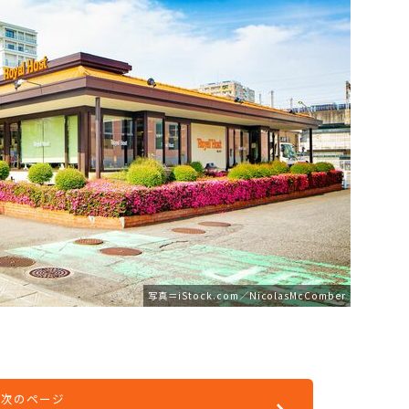
写真＝iStock.com／NicolasMcComber
次のページ