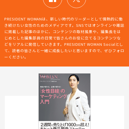
PRESIDENT WOMANは、新しい時代のリーダーとして情熱的に働
き続けたい女性のためのメディアです。SNSではオンラインや雑誌
に掲載した記事のほかに、コンテンツの取材風景や、編集長をは
じめとした編集部員の日常で皆さんのお役に立てるコンテンツな
どをリアルに発信していきます。PRESIDENT WOMAN Socialとし
て、読者の皆さんと一緒に成長したいと思いますので、ぜひフォロ
ーください。