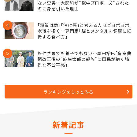
ない史実…大関和が"獄中プロポーズ"された
のに身を引いた理由
4
｢糖質は敵｣｢油は悪｣と考える人ほどヨボヨボ
老後を招く…専門家｢脳とメンタルを健康に維
持する食べ方｣
5
悠仁さまでも養子でもない…島田裕巳｢皇室典
範改正後の"麻生太郎の親族"に国民が抱く強
烈な不公平感｣
ランキングをもっとみる
新着記事