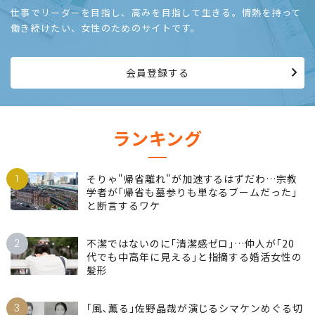
仕事でリーダーを目指し、高みを目指して生きる。情熱を持って
働き続けたい、女性のためのサイトです。
会員登録する
ランキング
1
そりゃ"帰省離れ"が加速するはずだわ…宗教
学者が｢帰省も墓参りも単なるブームだった｣
と断言するワケ
2
不潔ではないのに｢清潔感ゼロ｣…仲人が｢20
代でも中高年に見える｣と指摘する婚活女性の
髪形
3
｢風､薫る｣佐野晶哉が演じるシマケンめぐる切