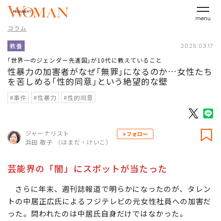
menu
コラム
教養
2025.03.17
｢世界一のジェンダー先進国｣が10代に教えていること
性暴力の加害者がなぜ｢無罪｣になるのか…女性たち
を苦しめる｢性的同意｣という絶望的な壁
#事件
#性暴力
#性的同意
ジャーナリスト
+フォロー
浜田 敬子 （はまだ・けいこ）
芸能界の「闇」にスポットが当たった
さらに年末、週刊誌報道で明らかになったのが、タレン
トの中居正広氏によるフジテレビの元女性社員への加害だ
った。問われたのは中居氏自身だけではなかった。