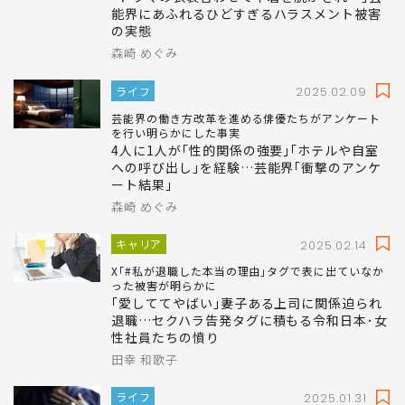
能界にあふれるひどすぎるハラスメント被害
の実態
森崎 めぐみ
ライフ
2025.02.09
芸能界の働き方改革を進める俳優たちがアンケート
を行い明らかにした事実
4人に1人が｢性的関係の強要｣｢ホテルや自室
への呼び出し｣を経験…芸能界｢衝撃のアンケ
ート結果｣
森崎 めぐみ
キャリア
2025.02.14
X｢#私が退職した本当の理由｣タグで表に出ていなか
った被害が明らかに
｢愛しててやばい｣妻子ある上司に関係迫られ
退職…セクハラ告発タグに積もる令和日本･女
性社員たちの憤り
田幸 和歌子
ライフ
2025.01.31