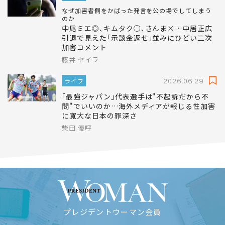
なぜ加害者側をかばった発言を公の場でしてしまう
のか
中尾ミエ◎､キムタク○､さんま×…中居正広
引退で見えた｢示談金返せ｣並みにひどい二次
加害コメント
藤井 セイラ
ライフ
2026.06.29
｢最強ジャパン｣代表選手は"不起訴だから不
問"でいいのか…海外メディアが報じる性加害
に寛大な日本の罪深さ
柴田 優呼
プレジデントウーマン会員