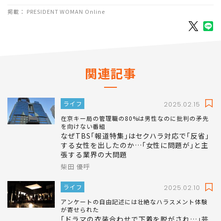
掲載： PRESIDENT WOMAN Online
関連記事
ライフ
2025.02.15
在京キー局の管理職の80%は男性なのに批判の矛先
を向けない番組
なぜTBS｢報道特集｣はセクハラ対応で｢反省｣
する女性を出したのか…｢女性に問題が｣と主
張する業界の大問題
柴田 優呼
ライフ
2025.02.10
アンケートの自由記述には壮絶なハラスメント体験
が寄せられた
｢ドラマの衣装合わせで下着を脱がされ…｣芸