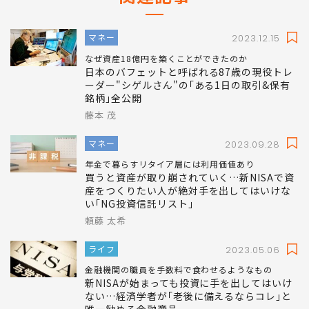
マネー
2023.12.15
なぜ資産18億円を築くことができたのか
日本のバフェットと呼ばれる87歳の現役トレ
ーダー"シゲルさん"の｢ある1日の取引&保有
銘柄｣全公開
藤本 茂
マネー
2023.09.28
年金で暮らすリタイア層には利用価値あり
買うと資産が取り崩されていく…新NISAで資
産をつくりたい人が絶対手を出してはいけな
い｢NG投資信託リスト｣
頼藤 太希
ライフ
2023.05.06
金融機関の職員を手数料で食わせるようなもの
新NISAが始まっても投資に手を出してはいけ
ない…経済学者が｢老後に備えるならコレ｣と