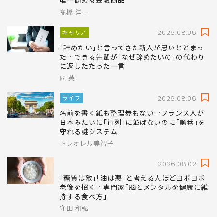
唯一勧める金融商品
髙橋 洋一
キャリア
2026.08.06
｢辞めたい｣と言ってきた新人が思いとどまっ
た…できる先輩が｢なぜ辞めたいの｣の代わり
に返したたった一言
匠 英一
ライフ
2026.08.06
名前を書く紙も整理券もない…フランス人が
日本みたいに｢行列｣に並ばないのに｢順番｣を
守れる謎システム
トレオレル美智子
2026.08.02
｢糖質は敵｣｢油は悪｣と考える人ほどヨボヨボ
老後を招く…専門家｢脳とメンタルを健康に維
持する食べ方｣
守田 和弘