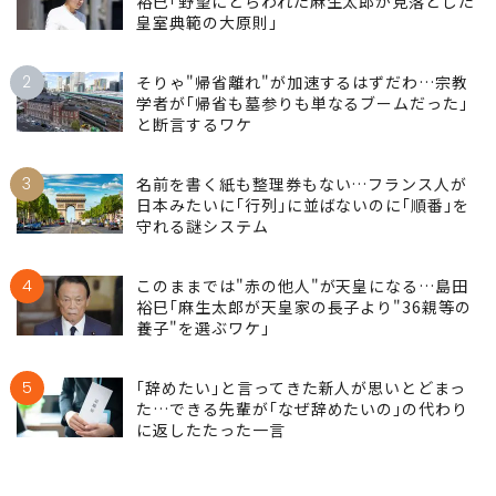
裕巳｢野望にとらわれた麻生太郎が見落とした
皇室典範の大原則｣
2
そりゃ"帰省離れ"が加速するはずだわ…宗教
学者が｢帰省も墓参りも単なるブームだった｣
と断言するワケ
3
名前を書く紙も整理券もない…フランス人が
日本みたいに｢行列｣に並ばないのに｢順番｣を
守れる謎システム
4
このままでは"赤の他人"が天皇になる…島田
裕巳｢麻生太郎が天皇家の長子より"36親等の
養子"を選ぶワケ｣
5
｢辞めたい｣と言ってきた新人が思いとどまっ
た…できる先輩が｢なぜ辞めたいの｣の代わり
に返したたった一言