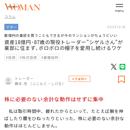
menu
コラム
マネー
2023.12.16
数億円の豪邸を買うこともできるが今のマンションがちょうどいい
資産18億円･87歳の現役トレーダー"シゲルさん"が
豪邸に住まず､ボロボロの帽子を愛用し続けるワケ
#投資
#株式投資
#書籍抜粋
トレーダー
+フォロー
藤本 茂 （ふじもと・しげる）
株に必要のない余計な動作はせずに集中
私は取引時間中、疲れたからといって、たとえば腕を伸
ばしたり腰をひねったりといった、株に必要のない余計な
動作はほとんどしません。