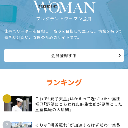
プレジデントウーマン会員
仕事でリーダーを目指し、高みを目指して生きる。情熱を持って
働き続けたい、女性のためのサイトです。
会員登録する
ランキング
1
これで｢愛子天皇｣はかえって近づいた…島田
裕巳｢野望にとらわれた麻生太郎が見落とした
皇室典範の大原則｣
2
そりゃ"帰省離れ"が加速するはずだわ…宗教