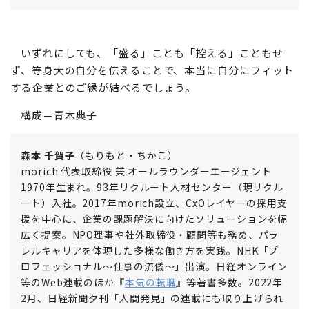
いずれにしても、「盛る」ことも「控える」こともせ
ず、等身大の自分を伝えることで、本当に自分にフィット
する企業とのご縁が結べるでしょう。
構成＝青木典子
森本 千賀子
（もりもと・ちかこ）
morich 代表取締役 兼 オールラウンダーエージェント
1970年生まれ。93年リクルート人材センター（現リクル
ート）入社。2017年morich設立、CxOレイヤーの採用支
援を中心に、企業の課題解決に向けたソリューションを幅
広く提案。NPO理事や社外取締役・顧問等も務め、パラ
レルキャリアを体現した多様な働き方を実践。NHK「プ
ロフェッショナル～仕事の流儀～」出演。日経オンライン
等のWeb連載のほか『
本気の転職
』等著書多数。2022年
2月、日経新聞夕刊「人間発見」の連載にも取り上げられ