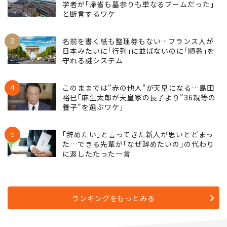
学者が｢帰省も墓参りも単なるブームだった｣
と断言するワケ
3
名前を書く紙も整理券もない…フランス人が
日本みたいに｢行列｣に並ばないのに｢順番｣を
守れる謎システム
4
このままでは"赤の他人"が天皇になる…島田
裕巳｢麻生太郎が天皇家の長子より"36親等の
養子"を選ぶワケ｣
5
｢辞めたい｣と言ってきた新人が思いとどまっ
た…できる先輩が｢なぜ辞めたいの｣の代わり
に返したたった一言
ランキングをもっとみる