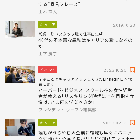
する"宣言フレーズ"
山本 直人
キャリア
2019.10.23
営業一筋→スタッフ職で仕事に失望
40代の不本意な異動はキャリアの糧になるの
か
山下 慶子
イベント
2023.10.26
学ぶことでキャリアアップしてきたLinkedIn日本代
表に聞く
ハーバード･ビジネス･スクール卒の女性経営
者が教える｢リスキリング時代に上を目指す女
性は､いま何を学ぶべきか｣
プレジデント ウーマン編集部
キャリア
2026.02.18
誰もがうらやむ大企業に転職も早々にパニッ
ク発作が…心理学者が見た｢学閥｣｢アットホー