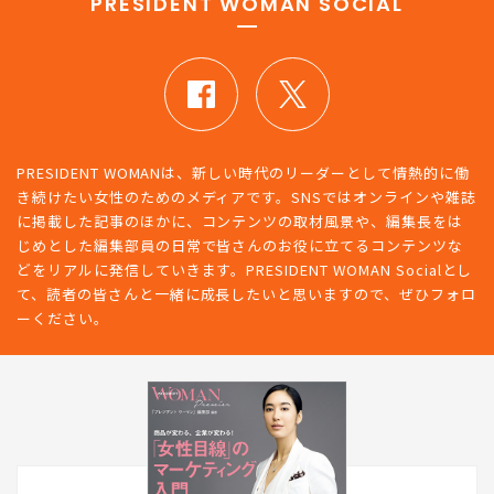
PRESIDENT WOMAN SOCIAL
PRESIDENT WOMANは、新しい時代のリーダーとして情熱的に働
き続けたい女性のためのメディアです。SNSではオンラインや雑誌
に掲載した記事のほかに、コンテンツの取材風景や、編集長をは
じめとした編集部員の日常で皆さんのお役に立てるコンテンツな
どをリアルに発信していきます。PRESIDENT WOMAN Socialとし
て、読者の皆さんと一緒に成長したいと思いますので、ぜひフォロ
ーください。