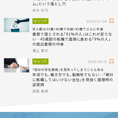
ム｣という落とし穴
舟木 彩乃
キャリア
2025.07.09
求人数は35歳￫40歳で半減￫45歳でさらに半減
書類で落とされる｢91%の人｣はこれが足りな
い…45歳超の転職で面接に進める｢9%の人｣
の提出書類の中身
溝上 憲文
キャリア
2025.05.15
｢自分の存在価値｣を見失ってしまうこともある
年収でも､働き方でも､勤務地でもない…｢絶対
に転職してはいけない会社｣を見抜く面接時の
逆質問
森数 美保