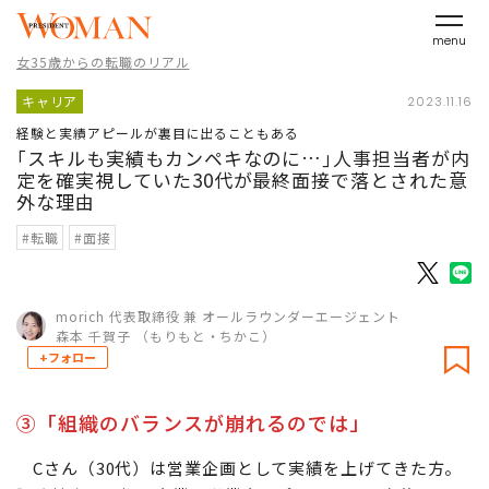
menu
女35歳からの転職のリアル
キャリア
2023.11.16
経験と実績アピールが裏目に出ることもある
｢スキルも実績もカンペキなのに…｣人事担当者が内
定を確実視していた30代が最終面接で落とされた意
外な理由
#転職
#面接
morich 代表取締役 兼 オールラウンダーエージェント
森本 千賀子 （もりもと・ちかこ）
+フォロー
③「組織のバランスが崩れるのでは」
Cさん（30代）は営業企画として実績を上げてきた方。