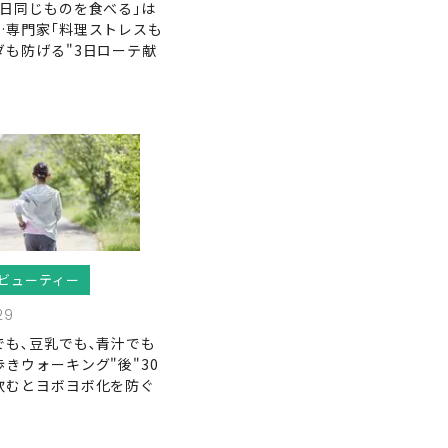
毎日同じものを食べる｣は
…専門家｢料理ストレスも
ダも防げる"3日ローテ献
ビューティー
29
でも､豆乳でも､青汁でも
きウォーキング"後"30
飲むとヨボヨボ化を防ぐ