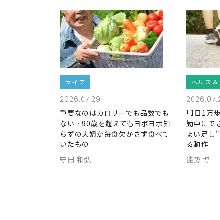
ライフ
ヘルス＆
2026.07.29
2026.07.
重要なのはカロリーでも品数でも
｢1日1万
ない…90歳を超えてもヨボヨボ知
勤中にで
らずの夫婦が毎食欠かさず食べて
ょい足し
いたもの
る動作
守田 和弘
能勢 博