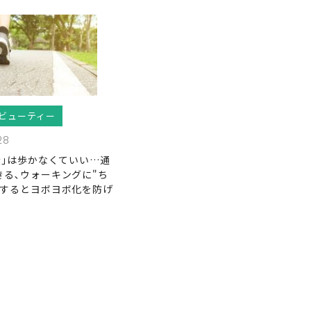
ビューティー
28
歩｣は歩かなくていい…通
きる､ウォーキングに"ち
"するとヨボヨボ化を防げ