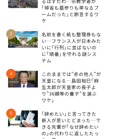
るはずだわ…宗教学者が
｢帰省も墓参りも単なるブ
ームだった｣と断言するワ
ケ
3
名前を書く紙も整理券もな
い…フランス人が日本みた
いに｢行列｣に並ばないの
に｢順番｣を守れる謎シス
テム
4
このままでは"赤の他人"が
天皇になる…島田裕巳｢麻
生太郎が天皇家の長子よ
り"36親等の養子"を選ぶ
ワケ｣
5
｢辞めたい｣と言ってきた
新人が思いとどまった…で
きる先輩が｢なぜ辞めたい
の｣の代わりに返したたっ