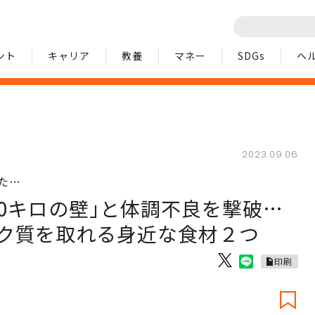
ント
キャリア
教養
マネー
SDGs
ヘ
2023.09.06
た…
0キロの壁｣と体調不良を撃破…
ク質を取れる身近な食材２つ
印刷