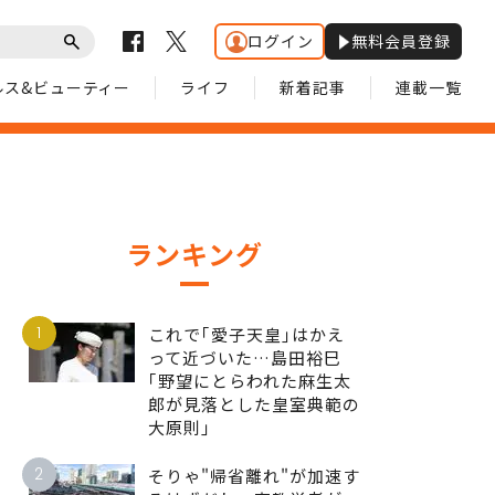
ログイン
無料会員登録
ルス&ビューティー
ライフ
新着記事
連載一覧
ランキング
1
これで｢愛子天皇｣はかえ
って近づいた…島田裕巳
｢野望にとらわれた麻生太
郎が見落とした皇室典範の
大原則｣
2
そりゃ"帰省離れ"が加速す