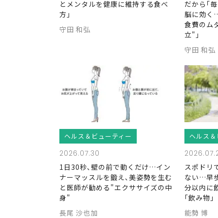
とメンタルを健康に維持する食べ
だから｢
方｣
脳に効く
食費のム
守田 和弘
立"｣
守田 和弘
ヘルス＆ビューティー
ヘルス＆
2026.07.30
2026.07.
1日30秒､壁の前で動くだけ…イン
スポドリ
ナーマッスルを鍛え､美姿勢を生む
ない…早歩
と医師が勧める"エクササイズの中
分以内に
身"
｢飲み物｣
長尾 沙也加
能勢 博