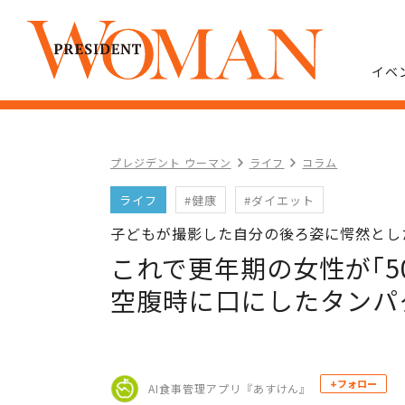
イベ
プレジデント ウーマン
ライフ
コラム
ライフ
#健康
#ダイエット
子どもが撮影した自分の後ろ姿に愕然とし
これで更年期の女性が｢5
空腹時に口にしたタンパ
+フォロー
AI食事管理アプリ『あすけん』