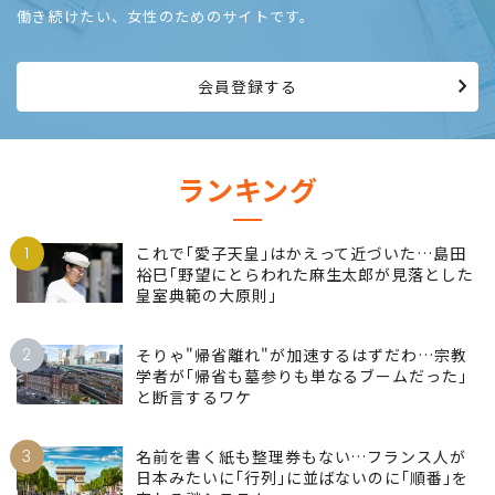
働き続けたい、女性のためのサイトです。
会員登録する
ランキング
1
これで｢愛子天皇｣はかえって近づいた…島田
裕巳｢野望にとらわれた麻生太郎が見落とした
皇室典範の大原則｣
2
そりゃ"帰省離れ"が加速するはずだわ…宗教
学者が｢帰省も墓参りも単なるブームだった｣
と断言するワケ
3
名前を書く紙も整理券もない…フランス人が
日本みたいに｢行列｣に並ばないのに｢順番｣を