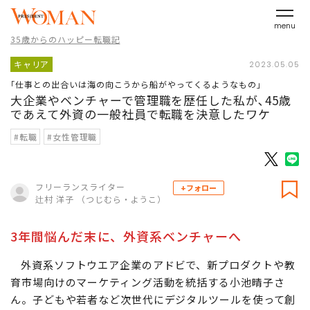
menu
35歳からのハッピー転職記
キャリア
2023.05.05
｢仕事との出合いは海の向こうから船がやってくるようなもの｣
大企業やベンチャーで管理職を歴任した私が､45歳
であえて外資の一般社員で転職を決意したワケ
#転職
#女性管理職
フリーランスライター
+フォロー
辻村 洋子 （つじむら・ようこ）
3年間悩んだ末に、外資系ベンチャーへ
外資系ソフトウエア企業のアドビで、新プロダクトや教
育市場向けのマーケティング活動を統括する小池晴子さ
ん。子どもや若者など次世代にデジタルツールを使って創