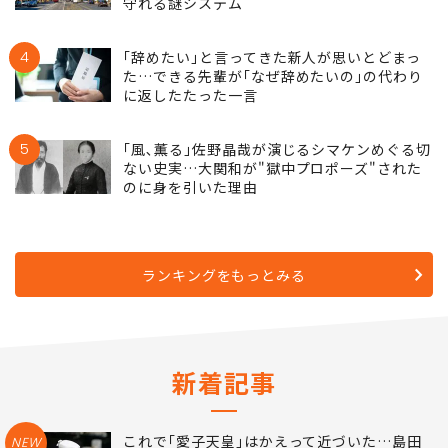
守れる謎システム
4
｢辞めたい｣と言ってきた新人が思いとどまっ
た…できる先輩が｢なぜ辞めたいの｣の代わり
に返したたった一言
5
｢風､薫る｣佐野晶哉が演じるシマケンめぐる切
ない史実…大関和が"獄中プロポーズ"された
のに身を引いた理由
ランキングをもっとみる
新着記事
これで｢愛子天皇｣はかえって近づいた…島田
NEW