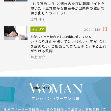
｢もう辞めよう｣と週末のたびに転職サイトを
覗いた…三井物産女性室長が出向先の難局で
繰り出したウルトラC
辻村 洋子
キャリア
2024.11.18
相談してきた時点で心は転職に傾いている
いきなり理由を聞いてはいけない…突然｢会社
を辞めたい｣と相談してきた若手にデキる上司
がかける質問
井上 智介
プレジデントウーマン会員
仕事でリーダーを目指し、高みを目指して生きる。情熱を持って