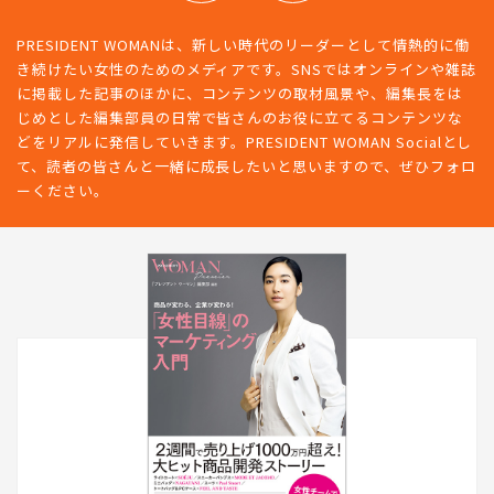
PRESIDENT WOMANは、新しい時代のリーダーとして情熱的に働
き続けたい女性のためのメディアです。SNSではオンラインや雑誌
に掲載した記事のほかに、コンテンツの取材風景や、編集長をは
じめとした編集部員の日常で皆さんのお役に立てるコンテンツな
どをリアルに発信していきます。PRESIDENT WOMAN Socialとし
て、読者の皆さんと一緒に成長したいと思いますので、ぜひフォロ
ーください。