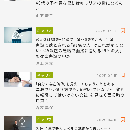
40代の不本意な異動はキャリアの糧になるの
か
山下 慶子
キャリア
2025.07.09
求人数は35歳￫40歳で半減￫45歳でさらに半減
書類で落とされる｢91%の人｣はこれが足りな
い…45歳超の転職で面接に進める｢9%の人｣
の提出書類の中身
溝上 憲文
キャリア
2025.05.15
｢自分の存在価値｣を見失ってしまうこともある
年収でも､働き方でも､勤務地でもない…｢絶対
に転職してはいけない会社｣を見抜く面接時の
逆質問
森数 美保
キャリア
2025.04.13
入社10年で新人レベルの基礎から再スタート