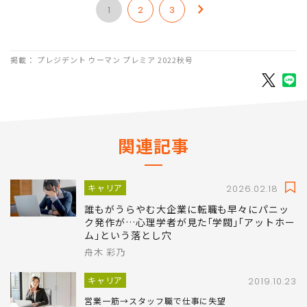
1
2
3
掲載： プレジデント ウーマン プレミア 2022秋号
関連記事
キャリア
2026.02.18
誰もがうらやむ大企業に転職も早々にパニッ
ク発作が…心理学者が見た｢学閥｣｢アットホー
ム｣という落とし穴
舟木 彩乃
キャリア
2019.10.23
営業一筋→スタッフ職で仕事に失望