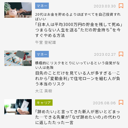
関連記事
マネー
2023.03.30
20代はお金を貯めるよりほぼすべてを自己投資すれ
ばいい
｢日本人は平均3000万円の貯金を残して死ぬ｣
つまらない人生を送る"ただの貯金持ち"を今
すぐやめる方法
午堂 登紀雄
マネー
2023.02.27
積極的にリスクをとりにいっているという自覚がな
い人は危険
目先のことだけを見ている人が多すぎる…こ
れから｢変動金利｣で住宅ローンを組む人が負
う本当のリスク
大江 英樹
キャリア
2026.08.06