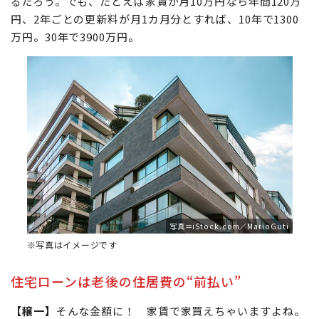
【パパ】
雇用や収入が不安定な人ならね。たしかに、いつ
ウツになったりして休職するかわからないという不安もあ
るだろう。でも、たとえば家賃が月10万円なら年間120万
円、2年ごとの更新料が月1カ月分とすれば、10年で1300
万円。30年で3900万円。
写真＝iStock.com／MarioGuti
※写真はイメージです