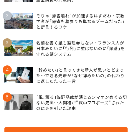
1
これで｢愛子天皇｣はかえって近づいた…島田
裕巳｢野望にとらわれた麻生太郎が見落とした
皇室典範の大原則｣
2
そりゃ"帰省離れ"が加速するはずだわ…宗教
学者が｢帰省も墓参りも単なるブームだった｣
と断言するワケ
3
名前を書く紙も整理券もない…フランス人が
日本みたいに｢行列｣に並ばないのに｢順番｣を
守れる謎システム
4
｢辞めたい｣と言ってきた新人が思いとどまっ
た…できる先輩が｢なぜ辞めたいの｣の代わり
に返したたった一言
5
｢風､薫る｣佐野晶哉が演じるシマケンめぐる切
ない史実…大関和が"獄中プロポーズ"された
のに身を引いた理由