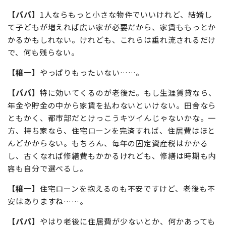
住宅ローンは老後の住居費の“前払い”
【穣一】
そんな金額に！ 家賃で家買えちゃいますよね。
【パパ】
1人ならもっと小さな物件でいいけれど、結婚し
て子どもが増えれば広い家が必要だから、家賃ももっとか
かるかもしれない。けれども、これらは垂れ流されるだけ
で、何も残らない。
【穣一】
やっぱりもったいない……。
【パパ】
特に効いてくるのが老後だ。もし生涯賃貸なら、
年金や貯金の中から家賃を払わないといけない。田舎なら
ともかく、都市部だとけっこうキツイんじゃないかな。一
方、持ち家なら、住宅ローンを完済すれば、住居費はほと
んどかからない。もちろん、毎年の固定資産税はかかる
し、古くなれば修繕費もかかるけれども、修繕は時期も内
容も自分で選べるし。
【穣一】
住宅ローンを抱えるのも不安ですけど、老後も不