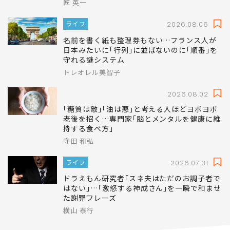
｢辞めたい｣と言ってきた新人が思いとどまっ
た…できる先輩が｢なぜ辞めたいの｣の代わり
に返したたった一言
匠 英一
ライフ
2026.08.06
名前を書く紙も整理券もない…フランス人が
日本みたいに｢行列｣に並ばないのに｢順番｣を
守れる謎システム
トレオレル美智子
2026.08.02
｢糖質は敵｣｢油は悪｣と考える人ほどヨボヨボ
老後を招く…専門家｢脳とメンタルを健康に維
持する食べ方｣
守田 和弘
ライフ
2026.07.31
ドラえもん研究者｢スネ夫はただのお調子者で
はない｣…｢激怒する神成さん｣を一瞬で和ませ