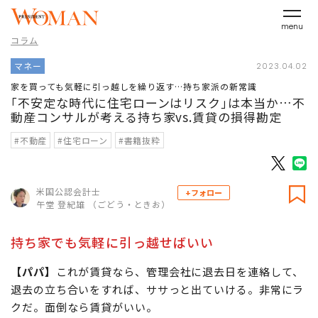
menu
コラム
マネー
2023.04.02
家を買っても気軽に引っ越しを繰り返す…持ち家派の新常識
｢不安定な時代に住宅ローンはリスク｣は本当か…不
動産コンサルが考える持ち家vs.賃貸の損得勘定
#不動産
#住宅ローン
#書籍抜粋
米国公認会計士
+フォロー
午堂 登紀雄 （ごどう・ときお）
持ち家でも気軽に引っ越せばいい
【パパ】
これが賃貸なら、管理会社に退去日を連絡して、
退去の立ち合いをすれば、ササっと出ていける。非常にラ
クだ。面倒なら賃貸がいい。