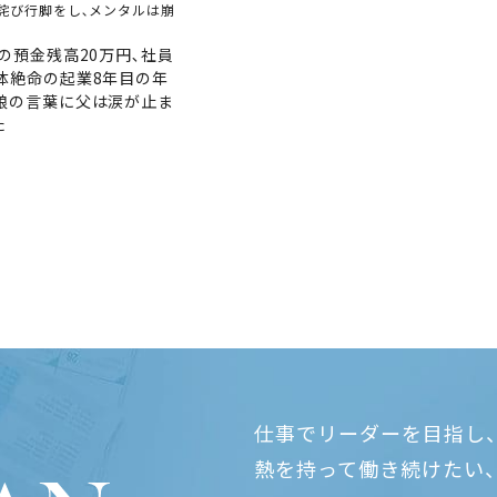
詫び行脚をし､メンタルは崩
日の預金残高20万円､社員
絶体絶命の起業8年目の年
歳娘の言葉に父は涙が止ま
た
仕事でリーダーを目指し
熱を持って働き続けたい