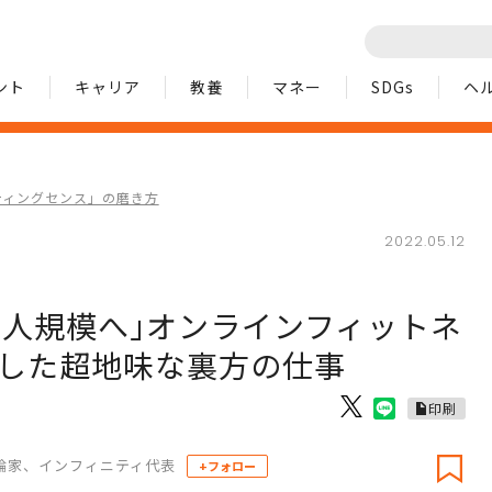
ント
キャリア
教養
マネー
SDGs
ヘ
ティングセンス」の磨き方
2022.05.12
00人規模へ｣オンラインフィットネ
現した超地味な裏方の仕事
印刷
論家、インフィニティ代表
+フォロー