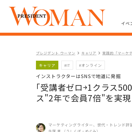
イベ
プレジデント ウーマン
キャリア
実践的「マーケ
キャリア
#IT
#オンライン
インストラクターはSNSで地道に発掘
｢受講者ゼロ￫1クラス5
ス"2年で会員7倍"を実
マーケティングライター、世代・トレンド評
牛窪 恵 （うしくぼ・めぐみ）