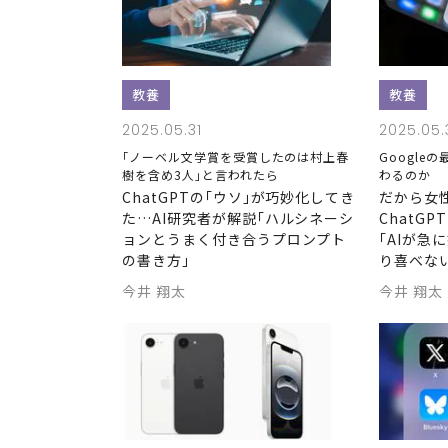
教養
教養
2025.05.31
2025.05.
｢ノーベル文学賞を受賞したのは村上春
Googleの
樹を含め3人｣と言われたら
わるのか
ChatGPTの｢ウソ｣が巧妙化してき
だから女
た…AI研究者が解説｢ハルシネーシ
ChatG
ョンとうまく付き合うプロンプト
｢AIが急
の書き方｣
り喜べな
今井 翔太
今井 翔太