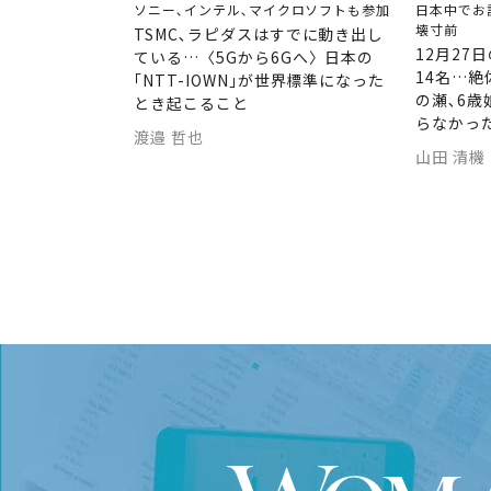
ソニー､インテル､マイクロソフトも参加
日本中でお
壊寸前
TSMC､ラピダスはすでに動き出し
12月27
ている…〈5Gから6Gへ〉日本の
14名…
｢NTT-IOWN｣が世界標準になった
の瀬､6
とき起こること
らなかっ
渡邉 哲也
山田 清機