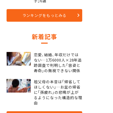
子｣6選
ランキングをもっとみる
新着記事
恋愛､結婚､年収だけでは
ない…1万6000人×28年追
跡調査で判明した｢容姿と
寿命｣の無視できない関係
祖父母の本音は｢帰省して
ほしくない｣…お盆の帰省
に｢孫疲れ｣の悲鳴が上が
るようになった構造的な理
由