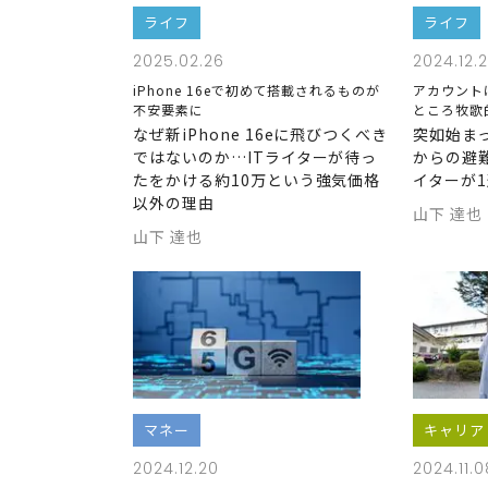
ライフ
ライフ
2025.02.26
2024.12.
iPhone 16eで初めて搭載されるものが
アカウント
不安要素に
ところ牧歌
なぜ新iPhone 16eに飛びつくべき
突如始まった
ではないのか…ITライターが待っ
からの避
たをかける約10万という強気価格
イターが
以外の理由
山下 達也
山下 達也
マネー
キャリア
2024.12.20
2024.11.0