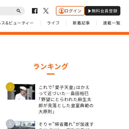
ログイン
無料会員登録
ルス&ビューティー
ライフ
新着記事
連載一覧
ランキング
1
これで｢愛子天皇｣はかえ
って近づいた…島田裕巳
｢野望にとらわれた麻生太
郎が見落とした皇室典範の
大原則｣
2
そりゃ"帰省離れ"が加速す