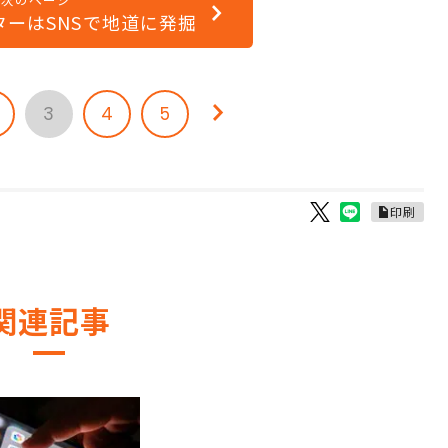
ターはSNSで地道に発掘
3
4
5
印刷
関連記事