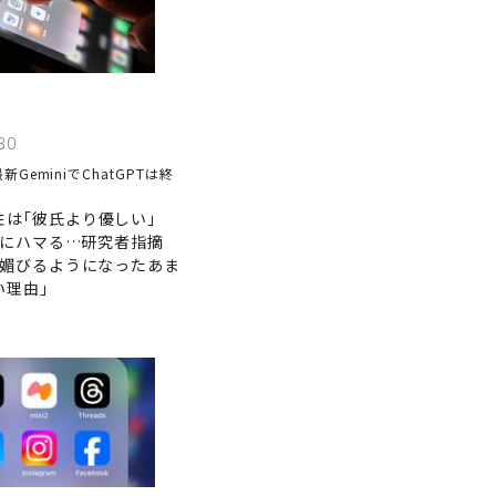
30
最新GeminiでChatGPTは終
性は｢彼氏より優しい｣
PTにハマる…研究者指摘
に媚びるようになったあま
い理由｣