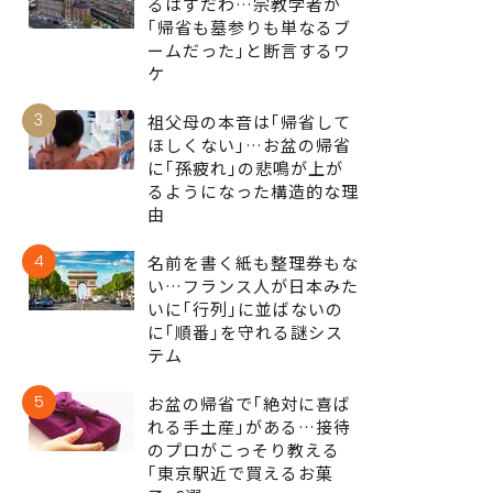
るはずだわ…宗教学者が
｢帰省も墓参りも単なるブ
ームだった｣と断言するワ
ケ
3
祖父母の本音は｢帰省して
ほしくない｣…お盆の帰省
に｢孫疲れ｣の悲鳴が上が
るようになった構造的な理
由
4
名前を書く紙も整理券もな
い…フランス人が日本みた
いに｢行列｣に並ばないの
に｢順番｣を守れる謎シス
テム
5
お盆の帰省で｢絶対に喜ば
れる手土産｣がある…接待
のプロがこっそり教える
｢東京駅近で買えるお菓