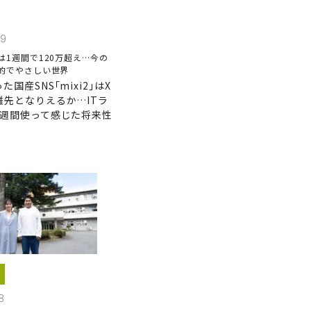
29
は1週間で120万超え…今の
的でやさしい世界
国産SNS｢mixi2｣はX
難先となりえるか…ITラ
1週間使って感じた将来性
8