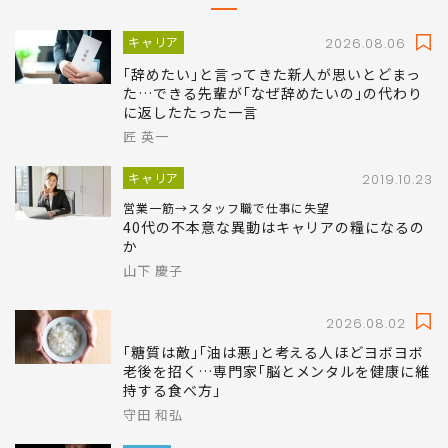
キャリア
2026.08.06
｢辞めたい｣と言ってきた新人が思いとどまっ
た…できる先輩が｢なぜ辞めたいの｣の代わり
に返したたった一言
匠 英一
キャリア
2019.10.23
営業一筋→スタッフ職で仕事に失望
40代の不本意な異動はキャリアの糧になるの
か
山下 慶子
2026.08.02
｢糖質は敵｣｢油は悪｣と考える人ほどヨボヨボ
老後を招く…専門家｢脳とメンタルを健康に維
持する食べ方｣
守田 和弘