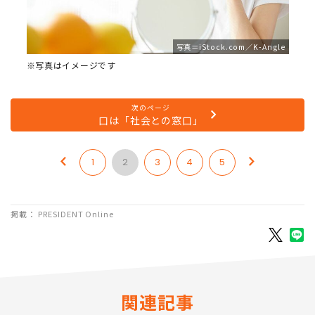
写真＝iStock.com／K-Angle
※写真はイメージです
次のページ
口は「社会との窓口」
1
2
3
4
5
掲載： PRESIDENT Online
関連記事