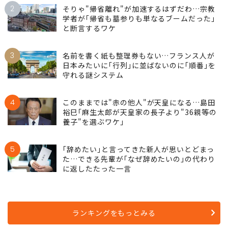
2
そりゃ"帰省離れ"が加速するはずだわ…宗教
学者が｢帰省も墓参りも単なるブームだった｣
と断言するワケ
3
名前を書く紙も整理券もない…フランス人が
日本みたいに｢行列｣に並ばないのに｢順番｣を
守れる謎システム
4
このままでは"赤の他人"が天皇になる…島田
裕巳｢麻生太郎が天皇家の長子より"36親等の
養子"を選ぶワケ｣
5
｢辞めたい｣と言ってきた新人が思いとどまっ
た…できる先輩が｢なぜ辞めたいの｣の代わり
に返したたった一言
ランキングをもっとみる