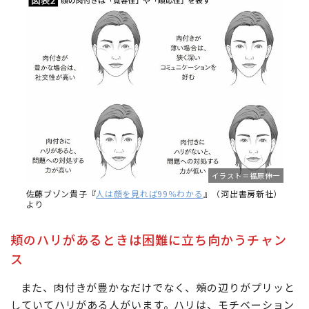
イラスト＝福原伸一
佐藤ブゾン貴子『
人は顔を見れば99％わかる
』（河出書房新社）
より
頬のハリがあるときは困難に立ち向かうチャン
ス
また、肉付きが豊かなだけでなく、頰の辺りがプリッと
していてハリがある人がいます。ハリは、モチベーション