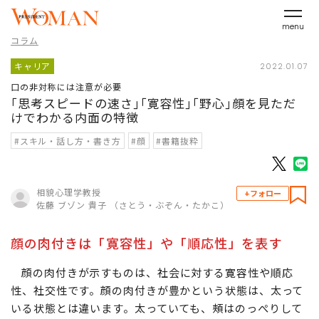
menu
コラム
キャリア
2022.01.07
口の非対称には注意が必要
｢思考スピードの速さ｣｢寛容性｣｢野心｣顔を見ただ
けでわかる内面の特徴
#スキル・話し方・書き方
#顔
#書籍抜粋
相貌心理学教授
+フォロー
佐藤 ブゾン 貴子 （さとう・ぶぞん・たかこ）
顔の肉付きは「寛容性」や「順応性」を表す
顔の肉付きが示すものは、社会に対する寛容性や順応
性、社交性です。顔の肉付きが豊かという状態は、太って
いる状態とは違います。太っていても、頰はのっぺりして