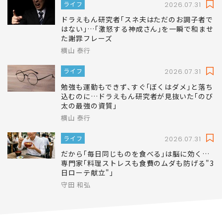
ライフ
2026.07.31
ドラえもん研究者｢スネ夫はただのお調子者で
はない｣…｢激怒する神成さん｣を一瞬で和ませ
た謝罪フレーズ
横山 泰行
ライフ
2026.07.31
勉強も運動もできず､すぐ｢ぼくはダメ｣と落ち
込むのに…ドラえもん研究者が見抜いた｢のび
太の最強の資質｣
横山 泰行
ライフ
2026.07.31
だから｢毎日同じものを食べる｣は脳に効く…
専門家｢料理ストレスも食費のムダも防げる"3
日ローテ献立"｣
守田 和弘