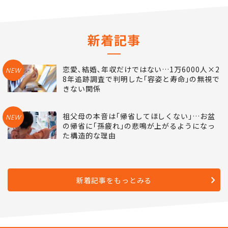
新着記事
恋愛､結婚､年収だけではない…1万6000人×2
NEW
8年追跡調査で判明した｢容姿と寿命｣の無視で
きない関係
祖父母の本音は｢帰省してほしくない｣…お盆
NEW
の帰省に｢孫疲れ｣の悲鳴が上がるようになっ
た構造的な理由
新着記事をもっとみる