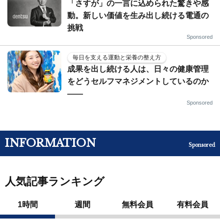
「さすが」の一言に込められた驚きや感
動。新しい価値を生み出し続ける電通の
挑戦
Sponsored
毎日を支える運動と栄養の整え方
成果を出し続ける人は、日々の健康管理
をどうセルフマネジメントしているのか
——
Sponsored
INFORMATION
Sponsored
人気記事ランキング
1時間
週間
無料会員
有料会員