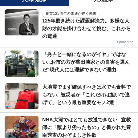
創業125周年の電通が描く未来
125年磨き続けた課題解決力。多様な人
財の才能を掛け合わせて挑む、これから
の電通
Sponsored
「秀吉と一緒になるのがイヤ」ではな
い...お市の方が柴田勝家との自害を選ん
だ"現代人には理解できない"理由
大地震でまず確保すべきは水でも食料で
もない...被災者が「これだけは担いで逃
げて」という最も重要なモノ2選
NHK大河ではとても放送できない...宣教
師に「獣より劣ったもの」と書かれた豊
臣秀吉のおぞましき性欲