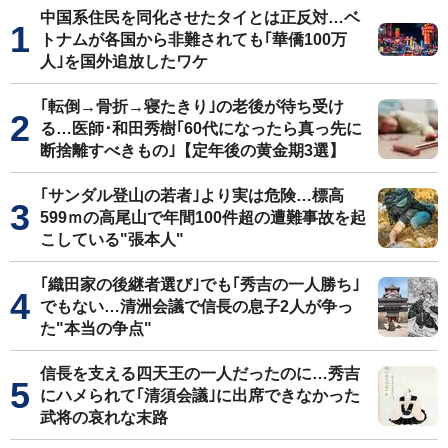
中国系住民を同化させたタイとは正反対…ベ
トナムが各国から非難されても｢華僑100万
人｣を国外追放したワケ
｢転倒→骨折→寝たきり｣の老後が待ち受け
る…医師･和田秀樹｢60代になったら真っ先に
断捨離すべきもの｣【定年後の黄金期3選】
｢サンダル登山の若者｣より実は危険…標高
599ｍの高尾山で年間100件超の遭難事故を起
こしている"張本人"
｢織田家の後継者選び｣でも｢秀吉の一人勝ち｣
でもない…清洲会議で信長の息子2人が争っ
た"本当の争点"
信長を支える四天王の一人だったのに…秀吉
にハメられて｢清須会議｣に出席できなかった
武将の哀れな末路