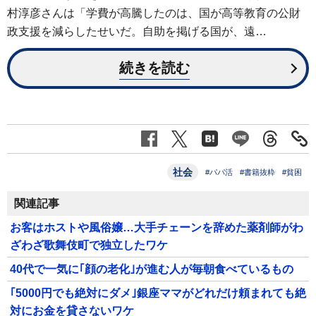
村淳彦さんは「学費が高騰したのは、国が高等教育の公財
政支援を減らしたせいだ。自助を掲げる国が、遠…
続きを読む
社会
#パパ活
#書籍抜粋
#貧困
関連記事
お客はホストや風俗嬢…大手チェーンを辞めた薬剤師がわ
ざわざ歌舞伎町で独立したワケ
40代で一気に｢顔の老化｣が進む人が毎朝食べているもの
｢5000円でも絶対にダメ｣銀座ママがどれだけ頼まれても絶
対にお金を貸さないワケ