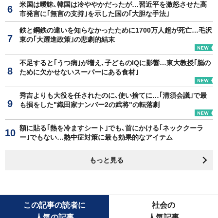
米国は曖昧､韓国は冷ややかだったが…習近平を激怒させた高
市発言に｢無言の支持｣を示した国の｢大胆な手法｣
鉄と鋼鉄の違いを知らなかったために1700万人超が死亡…毛沢
東の｢大躍進政策｣の悲劇的結末
不足すると｢うつ病｣が増え､子どものIQに影響…東大教授｢脳の
ために欠かせないスーパーにある食材｣
秀吉よりも大役を任されたのに､使い捨てに…｢清須会議｣で最
も損をした"織田家ナンバー2の武将"の転落劇
額に貼る｢熱を冷ますシート｣でも､首にかける｢ネッククーラ
ー｣でもない…熱中症対策に最も効果的なアイテム
もっと見る
この記事の読者に
社会の
人気の記事
人気記事