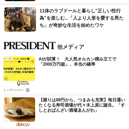
11体のラブドールと暮らし"正しい性行
為"を楽しむ...「人より人形を愛する男た
ち」が奇妙な生活を始めたワケ
AIが試算！ 大人気オルカン積み立てで
「2000万円超」、本当の確率
トップページへ
【握りは88円から、つまみも充実】毎日通い
たくなる寿司酒場が代々木上原に誕生。「す
しとおばんざい酒場ゑんがわ」