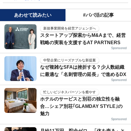
あわせて読みたい
#パパ活の記事
新規事業開発を経営アジェンダへ
スタートアップ探索からM&Aまで、経営
戦略の実装を支援するAT PARTNERS
Sponsored
中堅企業にリーズナブルな新提案
なぜ複雑なSFAは挫折する？少人数組織
に最適な「名刺管理の延長」で進めるDX
Sponsored
忙しいビジネスパーソンを癒やす
ホテルのサービスと別荘の独立性を融
合…シェア別荘｢GLAMDAY STYLE｣の
魅力
Sponsored
月給11万円、貯金ゼロ、「体を売る」と