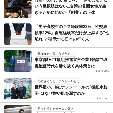
いう選択肢はない...台湾の貧困女性が生
きるために始めた「副業」の正体
「男子高校生のキス経験率22%、性交経
験率12%」自慰経験率だけが上昇する"性
離れ"が暗示する日本の行く末
選ばれる企業になるために
東京都｢HTT取組推進宣言企業｣登録で環
境配慮時代を勝ち抜く具体策とは
Sponsored
その秘めたるポテンシャルとは
世界最小、約1ナノメートルの｢微細水粒
子｣はなぜ髪や肌を潤すのか
Sponsored
期待を超えるチームの強さ