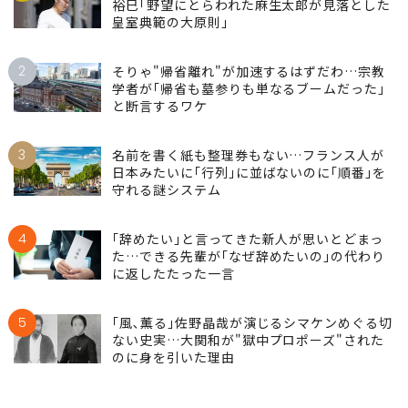
裕巳｢野望にとらわれた麻生太郎が見落とした
皇室典範の大原則｣
2
そりゃ"帰省離れ"が加速するはずだわ…宗教
学者が｢帰省も墓参りも単なるブームだった｣
と断言するワケ
3
名前を書く紙も整理券もない…フランス人が
日本みたいに｢行列｣に並ばないのに｢順番｣を
守れる謎システム
4
｢辞めたい｣と言ってきた新人が思いとどまっ
た…できる先輩が｢なぜ辞めたいの｣の代わり
に返したたった一言
5
｢風､薫る｣佐野晶哉が演じるシマケンめぐる切
ない史実…大関和が"獄中プロポーズ"された
のに身を引いた理由