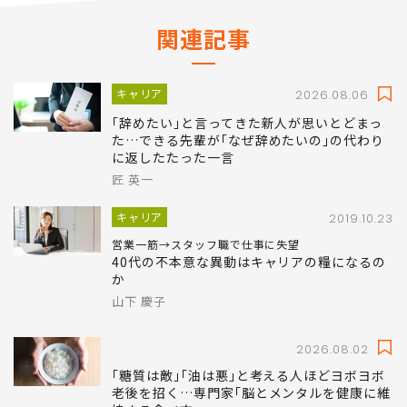
関連記事
キャリア
2026.08.06
｢辞めたい｣と言ってきた新人が思いとどまっ
た…できる先輩が｢なぜ辞めたいの｣の代わり
に返したたった一言
匠 英一
キャリア
2019.10.23
営業一筋→スタッフ職で仕事に失望
40代の不本意な異動はキャリアの糧になるの
か
山下 慶子
2026.08.02
｢糖質は敵｣｢油は悪｣と考える人ほどヨボヨボ
老後を招く…専門家｢脳とメンタルを健康に維