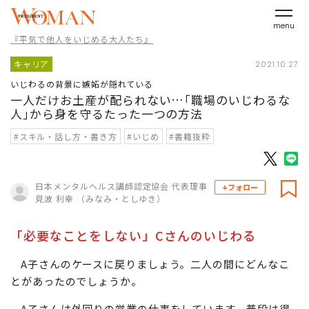
menu
『平気で他人をいじめる大人たち』
キャリア
2021.10.27
いじわるの背景に嫉妬が隠れている
一人だけお土産が配られない…｢職場のいじわるな
人｣から身を守るたった一つの方法
#スキル・話し方・書き方
#いじめ
#書籍抜粋
日本メンタルヘルス講師認定協会 代表理事
+フォロー
見波 利幸 （みなみ・としゆき）
「必要なことをしない」Cさんのいじわる
A子さんのケースに戻りましょう。二人の間にどんなこ
とがあったのでしょうか。
A子さんは外回りの営業の仕事をしています。普段は得