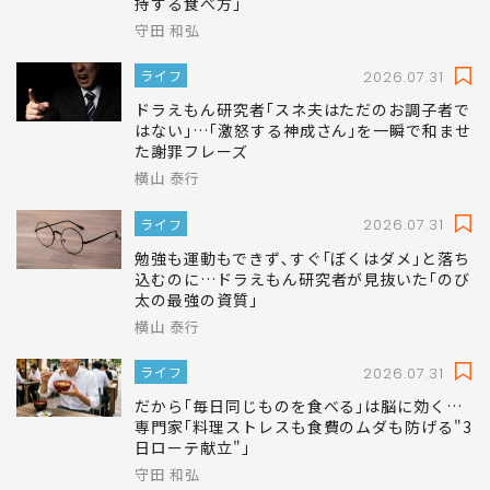
持する食べ方｣
守田 和弘
ライフ
2026.07.31
ドラえもん研究者｢スネ夫はただのお調子者で
はない｣…｢激怒する神成さん｣を一瞬で和ませ
た謝罪フレーズ
横山 泰行
ライフ
2026.07.31
勉強も運動もできず､すぐ｢ぼくはダメ｣と落ち
込むのに…ドラえもん研究者が見抜いた｢のび
太の最強の資質｣
横山 泰行
ライフ
2026.07.31
だから｢毎日同じものを食べる｣は脳に効く…
専門家｢料理ストレスも食費のムダも防げる"3
日ローテ献立"｣
守田 和弘