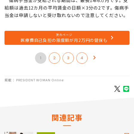
傷病手当金が支給される期間は、最長1年6カ月です。支
給額は過去12カ月の平均賃金の日額×3分の2です。傷病手
当金は申請しないと受け取れないので注意してください。
次のページ
医療費自己負担の限度額が月2万円の健保も
1
2
3
4
掲載： PRESIDENT WOMAN Online