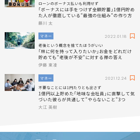
藤川 太
マネー
2022.01.21
ローンのボーナス払いも利用せず
｢ボーナスには手をつけず全額貯蓄｣1億円貯め
た人が徹底している"最強の仕組み"の作り方
藤川 太
マネー
2022.01.18
老後という概念を捨てたほうがいい
｢林に何を持って入りたいか｣お金をどれだけ
貯めても"老後が不安"に対する禅の答え
伊藤 東凌
マネー
2021.12.24
不要なことには1円たりとも出さず
1億円以上貯めた｢地味な会社員｣に直撃して気
づいた彼らが共通して"やらないこと"3つ
大江 英樹