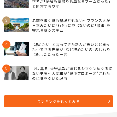
2
そりゃ"帰省離れ"が加速するはずだわ…宗教
学者が｢帰省も墓参りも単なるブームだった｣
と断言するワケ
3
名前を書く紙も整理券もない…フランス人が
日本みたいに｢行列｣に並ばないのに｢順番｣を
守れる謎システム
4
｢辞めたい｣と言ってきた新人が思いとどまっ
た…できる先輩が｢なぜ辞めたいの｣の代わり
に返したたった一言
5
｢風､薫る｣佐野晶哉が演じるシマケンめぐる切
ない史実…大関和が"獄中プロポーズ"された
のに身を引いた理由