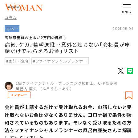
menu
コラム
マネー
2021.05.04
高額療養費の上限が2万円の健保も
病気､ケガ､希望退職…意外と知らない｢会社員が申
請だけでもらえるお金｣リスト
#家計・節約
#ファイナンシャルプランナー
1級ファイナンシャル・プランニング技能士、CFP認定者
風呂内 亜矢 （ふろうち・あや）
+フォロー
会社員が申請するだけで受け取れるお金、申請しないと受
け取れないお金は少なくありません。コロナ禍で条件が緩
和されているものもあります。モレなく受け取るための方
法をファイナンシャルプランナーの風呂内亜矢さんに解説
してもらいました――。