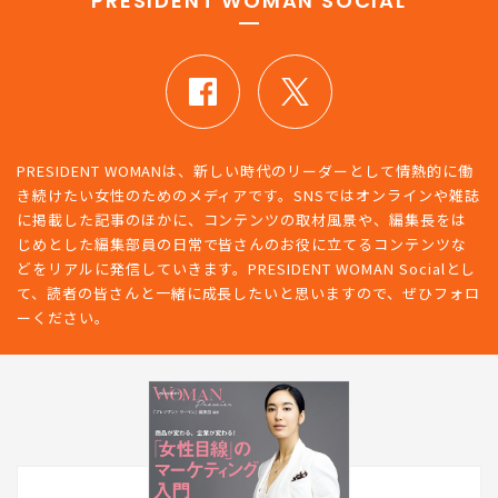
PRESIDENT WOMAN SOCIAL
PRESIDENT WOMANは、新しい時代のリーダーとして情熱的に働
き続けたい女性のためのメディアです。SNSではオンラインや雑誌
に掲載した記事のほかに、コンテンツの取材風景や、編集長をは
じめとした編集部員の日常で皆さんのお役に立てるコンテンツな
どをリアルに発信していきます。PRESIDENT WOMAN Socialとし
て、読者の皆さんと一緒に成長したいと思いますので、ぜひフォロ
ーください。