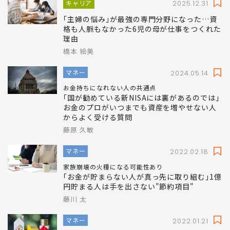
関連記事
キャリア
2025.12.31
｢主婦の悩み｣が最強の専門分野になった…資
格も人脈もなかった6児の母が仕事をつくれた
理由
橋本 絵美
マネー
2024.05.14
お金持ちになれない人の共通点
｢国が勧めている新NISAには裏があるのでは｣
お金のプロがいつまでも資産を増やせない人
からよく受ける質問
藤原 久敏
マネー
2022.02.18
家族崩壊の火種になる可能性あり
｢お金が貯まらない人が真っ先に取り組む｣1億
円貯まる人は手を出さない"節約項目"