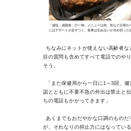
「減塩・減脂食」の一例。メニューは肉、魚など日替わ
にはデザートが必ずつく。食事は生ぬるいか冷め切った
ちなみにネットが使えない高齢者など
目の質問も含めてすべて電話でのや
そう。
「また保健局から一日に1～3回、健
認とともに不要不急の外出は禁止と
ちの電話もかかってきます」
あくまでもおだやかな口調のものだ
が、それなりの抑止力にはなってい