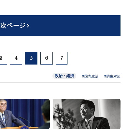
次ページ
3
4
5
6
7
政治・経済
#国内政治
#防疫対策