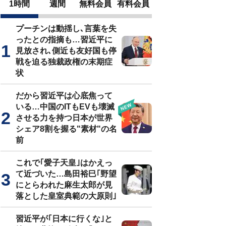
1時間
週間
無料会員
有料会員
プーチンは動揺し､言葉を失
ったとの指摘も…習近平に
見放され､側近も友好国も停
戦を迫る独裁政権の末期症
状
だから習近平は心底焦って
いる…中国のITもEVも壊滅
させる力を持つ日本が世界
シェア8割を握る"素材"の名
前
これで｢愛子天皇｣はかえっ
て近づいた…島田裕巳｢野望
にとらわれた麻生太郎が見
落とした皇室典範の大原則｣
習近平が｢日本に行くな｣と