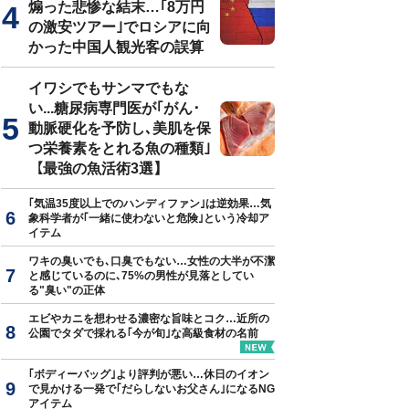
煽った悲惨な結末…｢8万円
の激安ツアー｣でロシアに向
かった中国人観光客の誤算
イワシでもサンマでもな
い...糖尿病専門医が｢がん･
動脈硬化を予防し､美肌を保
つ栄養素をとれる魚の種類｣
【最強の魚活術3選】
｢気温35度以上でのハンディファン｣は逆効果…気
象科学者が｢一緒に使わないと危険｣という冷却ア
イテム
ワキの臭いでも､口臭でもない…女性の大半が不潔
と感じているのに､75%の男性が見落としてい
る"臭い"の正体
エビやカニを想わせる濃密な旨味とコク…近所の
公園でタダで採れる｢今が旬｣な高級食材の名前
｢ボディーバッグ｣より評判が悪い…休日のイオン
で見かける一発で｢だらしないお父さん｣になるNG
アイテム