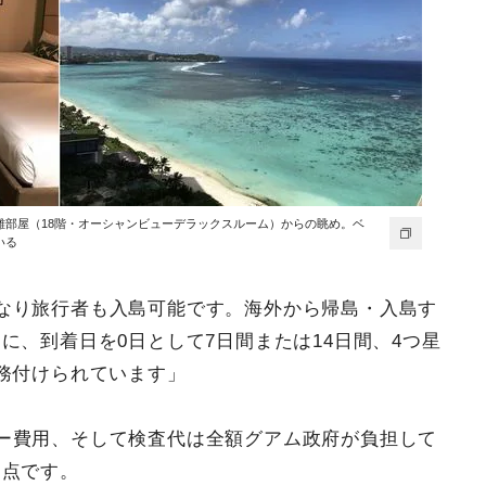
離部屋（18階・オーシャンビューデラックスルーム）からの眺め。ベ
いる
なり旅行者も入島可能です。海外から帰島・入島す
に、到着日を0日として7日間または14日間、4つ星
務付けられています」
ー費用、そして検査代は全額グアム政府が負担して
う点です。