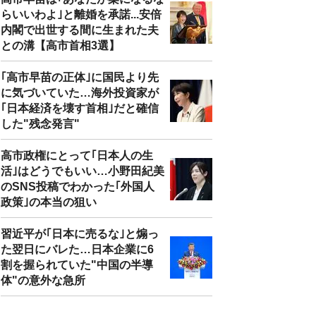
らいいわよ｣と離婚を承諾...安倍
内閣で出世する間に生まれた夫
との溝【高市首相3選】
｢高市早苗の正体｣に国民より先
に気づいていた…海外投資家が
｢日本経済を壊す首相｣だと確信
した"残念発言"
高市政権にとって｢日本人の生
活｣はどうでもいい…小野田紀美
のSNS投稿でわかった｢外国人
政策｣の本当の狙い
習近平が｢日本に売るな｣と煽っ
た翌日にバレた…日本企業に6
割を握られていた"中国の半導
体"の意外な急所