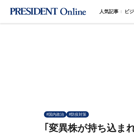
人気記事
ビジ
#国内政治
#防疫対策
｢変異株が持ち込ま