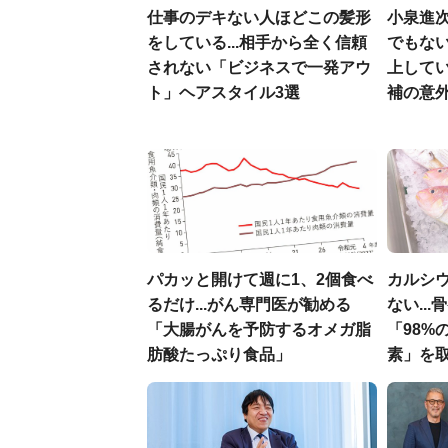
仕事のデキない人ほどこの髪形
小泉進
をしている...相手から全く信頼
でもない
されない「ビジネスで一発アウ
上して
ト」ヘアスタイル3選
補の意
パカッと開けて週に1、2個食べ
カルシ
るだけ...がん専門医が勧める
ない..
「大腸がんを予防するオメガ脂
「98%
肪酸たっぷり食品」
素」を