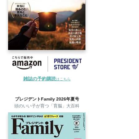
雑誌の予約購読
はこちら
プレジデントFamily 2026年夏号
頭のいい子が育つ「育脳」大百科