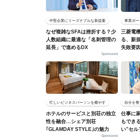
中堅企業にリーズナブルな新提案
事業ポー
なぜ複雑なSFAは挫折する？少
三菱電機
人数組織に最適な「名刺管理の
る、新
延長」で進めるDX
失敗要
Sponsored
忙しいビジネスパーソンを癒やす
自分を整
ホテルのサービスと別荘の独立
仕事に
性を融合…シェア別荘
もでき
｢GLAMDAY STYLE｣の魅力
い”セ
Sponsored