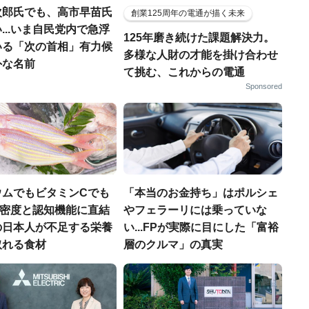
次郎氏でも、高市早苗氏
創業125周年の電通が描く未来
...いま自民党内で急浮
125年磨き続けた課題解決力。
いる「次の首相」有力候
多様な人財の才能を掛け合わせ
外な名前
て挑む、これからの電通
Sponsored
ウムでもビタミンCでも
「本当のお金持ち」はポルシェ
.骨密度と認知機能に直結
やフェラーリには乗っていな
の日本人が不足する栄養
い...FPが実際に目にした「富裕
取れる食材
層のクルマ」の真実