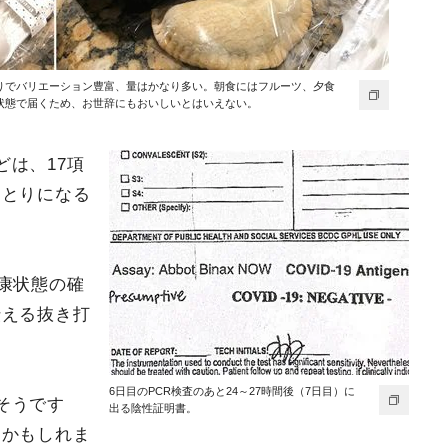
りでバリエーション豊富、量はかなり多い。朝食にはフルーツ、夕食
状態で届くため、お世辞にもおいしいとはいえない。
は、17項
りとりになる
康状態の確
伝える抜き打
6日目のPCR検査のあと24～27時間後（7日目）に
そうです
出る陰性証明書。
るかもしれま