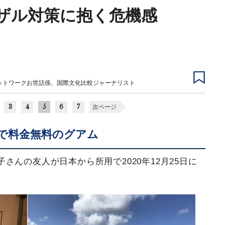
ザル対策に抱く危機感
ットワークお世話係、国際文化比較ジャーナリスト
3
4
5
6
7
次ページ
離で料金無料のグアム
さんの友人が日本から所用で2020年12月25日に