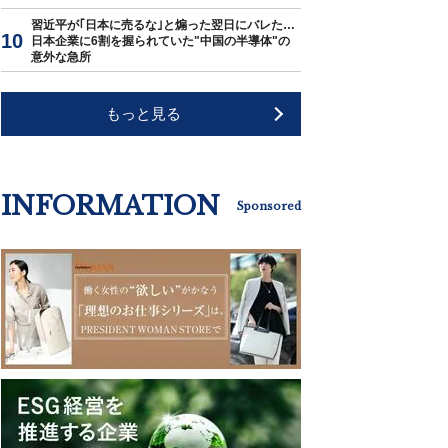
習近平が｢日本に売るな｣と煽った翌日にバレた…
日本企業に6割を握られていた"中国の半導体"の
意外な急所
もっと見る
INFORMATION
Sponsored