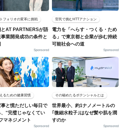
トフォリオの変革に挑戦
官民で挑むHTTアクション
とAT PARTNERSが語
電力を「へらす・つくる・ため
規事業開発成功の条件と
る」で東京都と企業が歩む持続
因
可能社会への道
Sponsored
Sponsored
えるための健康習慣
その秘めたるポテンシャルとは
家事と慌ただしい毎日で
世界最小、約1ナノメートルの
る、“完璧じゃなくてい
｢微細水粒子｣はなぜ髪や肌を潤
ルフマネジメント
すのか
Sponsored
Sponsored