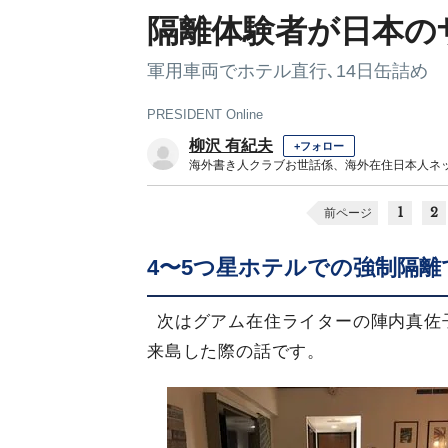
隔離体験者が日本の
軍用車両でホテル直行､14日缶詰め
PRESIDENT Online
柳沢 有紀夫
+フォロー
海外書き人クラブお世話係、海外在住日本人ネ
1
2
前ページ
4〜5つ星ホテルでの強制隔
次はグアム在住ライターの陣内真佐子
来島した際の話です。