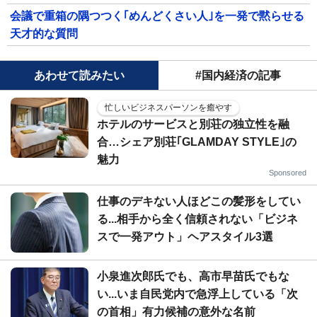
会議で重箱の隅つつく｢めんどくさい人｣を一発で黙らせる
天才的な質問
あわせて読みたい
#国内経済の記事
忙しいビジネスパーソンを癒やす
ホテルのサービスと別荘の独立性を融
合…シェア別荘｢GLAMDAY STYLE｣の
魅力
Sponsored
仕事のデキない人ほどこの髪形をしてい
る...相手から全く信頼されない「ビジネ
スで一発アウト」ヘアスタイル3選
小泉進次郎氏でも、高市早苗氏でもな
い...いま自民党内で急浮上している「次
の首相」有力候補の意外な名前