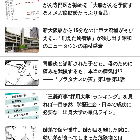
がん専門医が勧める「大腸がんを予防す
るオメガ脂肪酸たっぷり食品」
新大阪駅から15分なのに巨大廃墟がそび
える...「消えた終着駅」が映し出す昭和
のニュータウンの栄枯盛衰
胃腸炎と診断された子ども。母のために
痛みを我慢するも、本当の病気は!?
――『プラタナスの実』第1巻 第1話
「三菱商事"採用大学"ランキング」を見
れば一目瞭然...学歴社会・日本で成功に
必要な「出身大学の最低ライン」
姉弟で留守番中。姉が目を離した隙に、
幼い弟が食べてしまった危険物とは