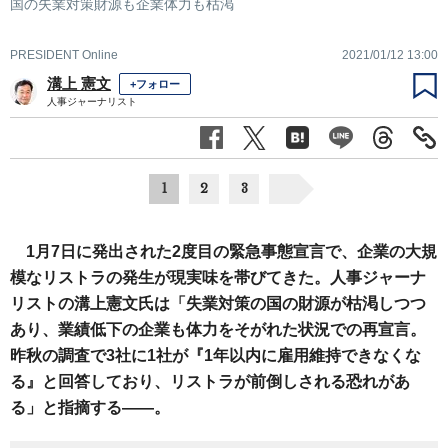
国の失業対策財源も企業体力も枯渇
PRESIDENT Online
2021/01/12 13:00
溝上 憲文
+フォロー
人事ジャーナリスト
1
2
3
1月7日に発出された2度目の緊急事態宣言で、企業の大規
模なリストラの発生が現実味を帯びてきた。人事ジャーナ
リストの溝上憲文氏は「失業対策の国の財源が枯渇しつつ
あり、業績低下の企業も体力をそがれた状況での再宣言。
昨秋の調査で3社に1社が『1年以内に雇用維持できなくな
る』と回答しており、リストラが前倒しされる恐れがあ
る」と指摘する――。