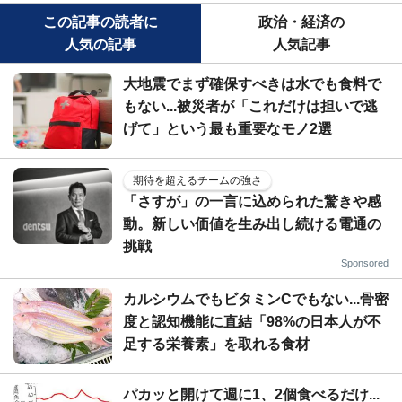
この記事の読者に
政治・経済の
人気の記事
人気記事
大地震でまず確保すべきは水でも食料で
もない...被災者が「これだけは担いで逃
げて」という最も重要なモノ2選
期待を超えるチームの強さ
「さすが」の一言に込められた驚きや感
動。新しい価値を生み出し続ける電通の
挑戦
Sponsored
カルシウムでもビタミンCでもない...骨密
度と認知機能に直結「98%の日本人が不
足する栄養素」を取れる食材
パカッと開けて週に1、2個食べるだけ...