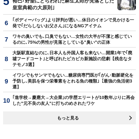
裕巳｢野望にとらわれた麻生太郎が見落とした
皇室典範の大原則｣
｢ボディーバッグ｣より評判が悪い…休日のイオンで見かける一
発で｢だらしないお父さん｣になるNGアイテム
ワキの臭いでも､口臭でもない…女性の大半が不潔と感じてい
るのに､75%の男性が見落としている"臭い"の正体
大阪駅直結なのに､日本人も外国人客も来ない…開業1年で｢廃
墟フードコート｣と呼ばれたピカピカ新施設の悲劇【残念なタ
テモノ3選】
イワシでもサンマでもない...糖尿病専門医が｢がん･動脈硬化を
予防し､美肌を保つ栄養素をとれる魚の種類｣【最強の魚活術3
選】
｢進学校→慶應大→大企業｣の学歴エリートが10数年ぶりに再会
した"元不良の友人"に打ちのめされたワケ
もっと見る