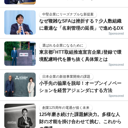
中堅企業にリーズナブルな新提案
なぜ複雑なSFAは挫折する？少人数組織
に最適な「名刺管理の延長」で進めるDX
Sponsored
選ばれる企業になるために
東京都｢HTT取組推進宣言企業｣登録で環
境配慮時代を勝ち抜く具体策とは
Sponsored
日本企業の新規事業開発の課題
小手先の協業を脱却！オープンイノベー
ションを経営アジェンダにする方法
Sponsored
創業125周年の電通が描く未来
125年磨き続けた課題解決力。多様な人
財の才能を掛け合わせて挑む、これから