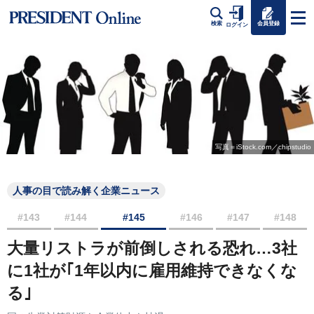
会員登録
検索
ログイン
写真＝iStock.com／chipstudio
人事の目で読み解く企業ニュース
#143
#144
#145
#146
#147
#148
大量リストラが前倒しされる恐れ…3社
に1社が｢1年以内に雇用維持できなくな
る｣