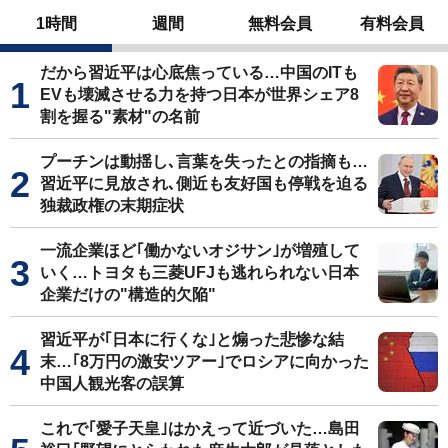
1時間
週間
無料会員
有料会員
だから習近平は心底焦っている…中国のITも
EVも壊滅させる力を持つ日本が世界シェア8
割を握る"素材"の名前
プーチンは動揺し､言葉を失ったとの指摘も…
習近平に見放され､側近も友好国も停戦を迫る
独裁政権の末期症状
一流企業ほど｢働かないオジサン｣が増殖して
いく…トヨタも三菱UFJも逃れられない日本
企業だけの"構造的欠陥"
習近平が｢日本に行くな｣と煽った悲惨な結
末…｢8万円の激安ツアー｣でロシアに向かった
中国人観光客の誤算
これで｢愛子天皇｣はかえって近づいた…島田