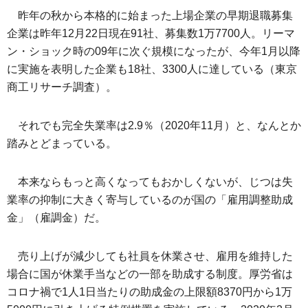
昨年の秋から本格的に始まった上場企業の早期退職募集
企業は昨年12月22日現在91社、募集数1万7700人。リーマ
ン・ショック時の09年に次ぐ規模になったが、今年1月以降
に実施を表明した企業も18社、3300人に達している（東京
商工リサーチ調査）。
それでも完全失業率は2.9％（2020年11月）と、なんとか
踏みとどまっている。
本来ならもっと高くなってもおかしくないが、じつは失
業率の抑制に大きく寄与しているのが国の「雇用調整助成
金」（雇調金）だ。
売り上げが減少しても社員を休業させ、雇用を維持した
場合に国が休業手当などの一部を助成する制度。厚労省は
コロナ禍で1人1日当たりの助成金の上限額8370円から1万