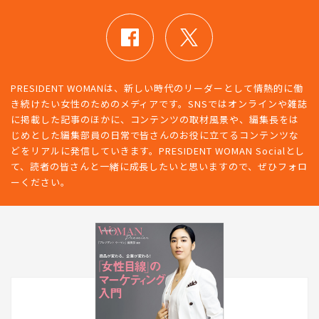
PRESIDENT WOMANは、新しい時代のリーダーとして情熱的に働
き続けたい女性のためのメディアです。SNSではオンラインや雑誌
に掲載した記事のほかに、コンテンツの取材風景や、編集長をは
じめとした編集部員の日常で皆さんのお役に立てるコンテンツな
どをリアルに発信していきます。PRESIDENT WOMAN Socialとし
て、読者の皆さんと一緒に成長したいと思いますので、ぜひフォロ
ーください。