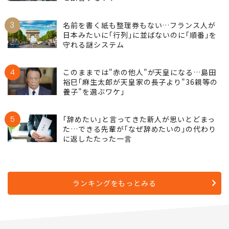
3
名前を書く紙も整理券もない…フランス人が
日本みたいに｢行列｣に並ばないのに｢順番｣を
守れる謎システム
4
このままでは"赤の他人"が天皇になる…島田
裕巳｢麻生太郎が天皇家の長子より"36親等の
養子"を選ぶワケ｣
5
｢辞めたい｣と言ってきた新人が思いとどまっ
た…できる先輩が｢なぜ辞めたいの｣の代わり
に返したたった一言
ランキングをもっとみる