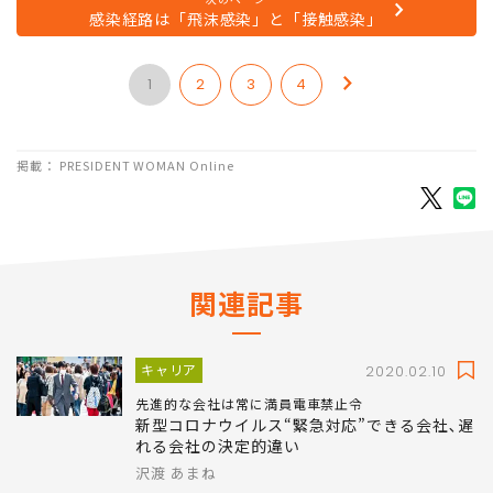
感染経路は「飛沫感染」と「接触感染」
1
2
3
4
掲載： PRESIDENT WOMAN Online
関連記事
キャリア
2020.02.10
先進的な会社は常に満員電車禁止令
新型コロナウイルス“緊急対応”できる会社､遅
れる会社の決定的違い
沢渡 あまね