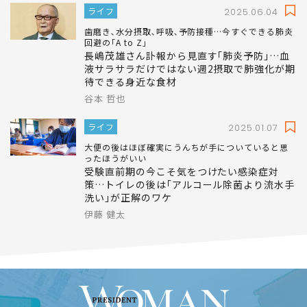
ライフ
2025.06.04
歯磨き､水分摂取､呼吸､予防接種…今すぐできる肺炎
回避の｢A to Z｣
長嶋茂雄さん訃報から見直す｢肺炎予防｣…血
液サラサラだけではない週2摂取で肺強化が期
待できる身近な食材
谷本 哲也
ライフ
2025.01.07
大便の後はほぼ確実にうんちが手についていると思
ったほうがいい
受験直前期の今こそ気をつけたい感染症対
策…トイレの後は｢アルコール除菌より流水手
洗い｣が正解のワケ
伊藤 健太