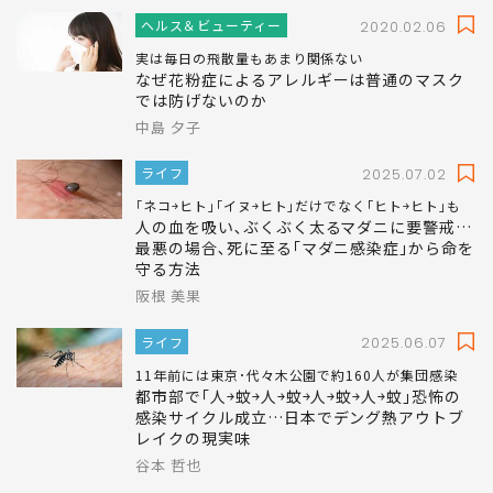
ヘルス＆ビューティー
2020.02.06
実は毎日の飛散量もあまり関係ない
なぜ花粉症によるアレルギーは普通のマスク
では防げないのか
中島 夕子
ライフ
2025.07.02
｢ネコ￫ヒト｣｢イヌ￫ヒト｣だけでなく｢ヒト￫ヒト｣も
人の血を吸い､ぶくぶく太るマダニに要警戒…
最悪の場合､死に至る｢マダニ感染症｣から命を
守る方法
阪根 美果
ライフ
2025.06.07
11年前には東京･代々木公園で約160人が集団感染
都市部で｢人￫蚊￫人￫蚊￫人￫蚊￫人￫蚊｣恐怖の
感染サイクル成立…日本でデング熱アウトブ
レイクの現実味
谷本 哲也