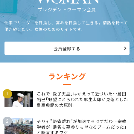
プレジデントウーマン会員
仕事でリーダーを目指し、高みを目指して生きる。情熱を持って
働き続けたい、女性のためのサイトです。
会員登録する
ランキング
1
これで｢愛子天皇｣はかえって近づいた…島田
裕巳｢野望にとらわれた麻生太郎が見落とした
皇室典範の大原則｣
2
そりゃ"帰省離れ"が加速するはずだわ…宗教
学者が｢帰省も墓参りも単なるブームだった｣
と断言するワケ