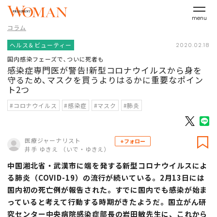
menu
コラム
ヘルス＆ビューティー
2020.02.18
国内感染フェーズで､ついに死者も
感染症専門医が警告!新型コロナウイルスから身を
守るため､マスクを買うよりはるかに重要なポイン
ト2つ
#コロナウイルス
#感染症
#マスク
#肺炎
医療ジャーナリスト
+フォロー
井手 ゆきえ （いで・ゆきえ）
中国湘北省・武漢市に端を発する新型コロナウイルスによ
る肺炎（COVID-19）の流行が続いている。2月13日には
国内初の死亡例が報告された。すでに国内でも感染が始ま
っていると考えて行動する時期がきたようだ。国立がん研
究センター中央病院感染症部長の岩田敏先生に、これから