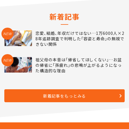
新着記事
恋愛､結婚､年収だけではない…1万6000人×2
NEW
8年追跡調査で判明した｢容姿と寿命｣の無視で
きない関係
祖父母の本音は｢帰省してほしくない｣…お盆
NEW
の帰省に｢孫疲れ｣の悲鳴が上がるようになっ
た構造的な理由
新着記事をもっとみる