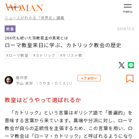
menu
ニュースがわかる「世界史」講義
教養
2019.12.11
266代も続いた宗教君主の真実とは
ローマ教皇来日に学ぶ、カトリック教会の歴史
#ローマ教皇
#カトリック
#キリスト教
著作家
+フォロー
宇山 卓栄 （うやま・たくえい）
教皇はどうやって選ばれるか
「カトリック」という言葉はギリシア語で「普遍的」を
意味する言葉から来ています。異端や分派に対し、ローマ
教会が自らの正統性を主張するため、この言葉を用い、ロ
ーマ教会は「ローマ・カトリック」と呼ばれるようになり