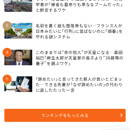
学者が｢帰省も墓参りも単なるブームだった｣
と断言するワケ
3
名前を書く紙も整理券もない…フランス人が
日本みたいに｢行列｣に並ばないのに｢順番｣を
守れる謎システム
4
このままでは"赤の他人"が天皇になる…島田
裕巳｢麻生太郎が天皇家の長子より"36親等の
養子"を選ぶワケ｣
5
｢辞めたい｣と言ってきた新人が思いとどまっ
た…できる先輩が｢なぜ辞めたいの｣の代わり
に返したたった一言
ランキングをもっとみる