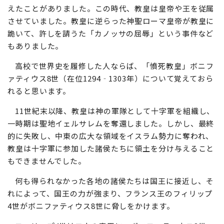
えたことがありました。この時代、教皇は皇帝や王を従属
させていました。教皇に逆らった神聖ローマ皇帝が教皇に
跪いて、許しを請うた「カノッサの屈辱」という事件など
もありました。
高校で世界史を履修した人ならば、「憤死教皇」ボニフ
ァティウス8世（在位1294‐1303年）について覚えておら
れると思います。
11世紀末以降、教皇は神の軍隊として十字軍を組織し、
一時期は聖地イェルサレムを奪還しました。しかし、最終
的に失敗し、中東の広大な領域をイスラム勢力に奪われ、
教皇は十字軍に参加した諸侯たちに領土を分け与えること
もできませんでした。
何も得られなかった各地の諸侯たちは国王に接近し、そ
れによって、国王の力が強まり、フランス王のフィリップ
4世がボニファティウス8世に脅しをかけます。