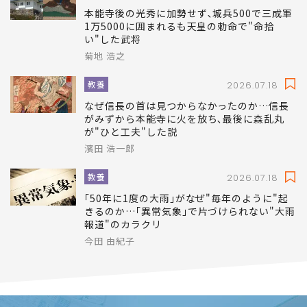
本能寺後の光秀に加勢せず､城兵500で三成軍
1万5000に囲まれるも天皇の勅命で"命拾
い"した武将
菊地 浩之
教養
2026.07.18
なぜ信長の首は見つからなかったのか…信長
がみずから本能寺に火を放ち､最後に森乱丸
が"ひと工夫"した説
濱田 浩一郎
教養
2026.07.18
｢50年に1度の大雨｣がなぜ"毎年のように"起
きるのか…｢異常気象｣で片づけられない"大雨
報道"のカラクリ
今田 由紀子