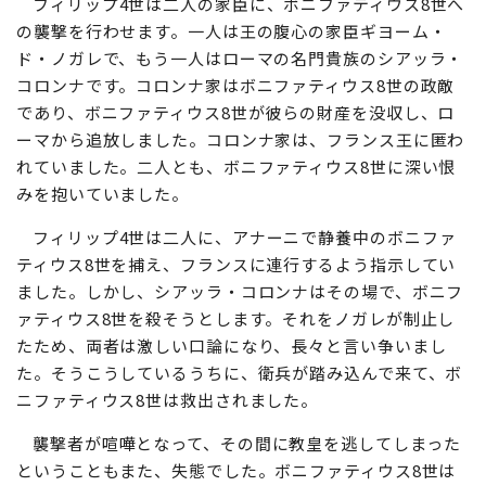
フィリップ4世は二人の家臣に、ボニファティウス8世へ
の襲撃を行わせます。一人は王の腹心の家臣ギヨーム・
ド・ノガレで、もう一人はローマの名門貴族のシアッラ・
コロンナです。コロンナ家はボニファティウス8世の政敵
であり、ボニファティウス8世が彼らの財産を没収し、ロ
ーマから追放しました。コロンナ家は、フランス王に匿わ
れていました。二人とも、ボニファティウス8世に深い恨
みを抱いていました。
フィリップ4世は二人に、アナーニで静養中のボニファ
ティウス8世を捕え、フランスに連行するよう指示してい
ました。しかし、シアッラ・コロンナはその場で、ボニフ
ァティウス8世を殺そうとします。それをノガレが制止し
たため、両者は激しい口論になり、長々と言い争いまし
た。そうこうしているうちに、衛兵が踏み込んで来て、ボ
ニファティウス8世は救出されました。
襲撃者が喧嘩となって、その間に教皇を逃してしまった
ということもまた、失態でした。ボニファティウス8世は