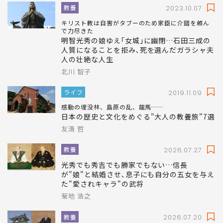
教養
2023.10.07
キリスト教は自害がタブーのため家臣に介錯を頼ん
で力尽きた
明智光秀の娘ゆえ｢女城｣に幽閉…石田三成の
人質になることを拒み､死を選んだガラシャ夫
人の壮絶な人生
北川 智子
ライフ
2019.11.09
感動の埋没林、島原の乱、龍馬……
日本の歴史と文化をめぐる"大人の教養旅"7選
友清 哲
教養
2026.07.27
光秀でも秀吉でも勝家でもない…信長
が"娘"と結婚させ､息子にも自分の五女を与え
た"愛されキャラ"の武将
菊地 浩之
教養
2026.07.20