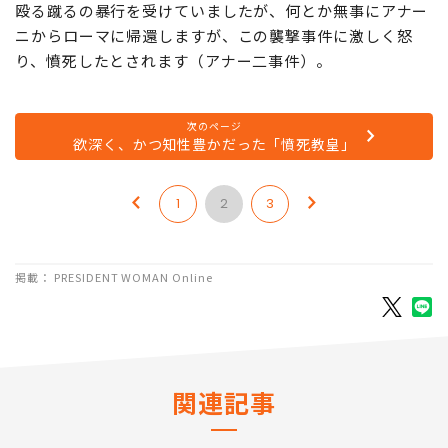
殴る蹴るの暴行を受けていましたが、何とか無事にアナー
ニからローマに帰還しますが、この襲撃事件に激しく怒
り、憤死したとされます（アナー二事件）。
次のページ
欲深く、かつ知性豊かだった「憤死教皇」
1
2
3
掲載： PRESIDENT WOMAN Online
関連記事