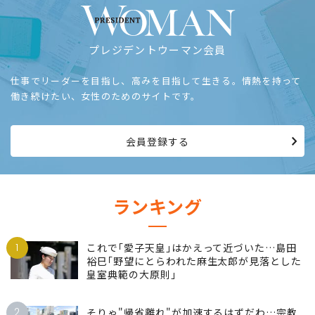
プレジデントウーマン会員
仕事でリーダーを目指し、高みを目指して生きる。情熱を持って
働き続けたい、女性のためのサイトです。
会員登録する
ランキング
1
これで｢愛子天皇｣はかえって近づいた…島田
裕巳｢野望にとらわれた麻生太郎が見落とした
皇室典範の大原則｣
2
そりゃ"帰省離れ"が加速するはずだわ…宗教