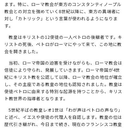
ます。特に、ローマ教会が東方のコンスタンティノープル
教会との対立を強めていく8世紀以降に、東方の異端者に
対し「カトリック」という言葉が使われるようになりま
す。
教皇はキリストの12使徒の一人ペトロの後継者です。キ
リストの死後、ペトロがローマにやって来て、この地に教
会を開きました。
当初、ローマ帝国の迫害を受けながらも、ローマ教会は
信徒により守られ、発展していきます。ローマ帝国が4世
紀にキリスト教を公認して以降、ローマ教会の地位が確立
し、その主座である教皇の地位も認知されました。教皇は
使徒ペトロに由来する特別な起源を持つことから、キリス
ト教世界の指導者となります。
5世紀半ばの教皇レオ1世は「わが声はペトロの声なり」
と述べ、イエスや使徒の代理人を自認します。教皇の位は
歴代引き継がれ、今日まで続き、現在のフランシスコ教皇