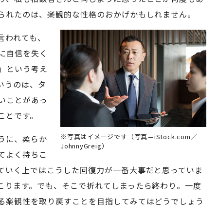
られたのは、楽観的な性格のおかげかもしれません。
言われても、
に自信を失く
」という考え
いうのは、タ
いことがあっ
ことです。
※写真はイメージです（写真＝iStock.com／
うに、柔らか
JohnnyGreig）
てよく持ちこ
ていく上ではこうした回復力が一番大事だと思っていま
こります。でも、そこで折れてしまったら終わり。一度
る楽観性を取り戻すことを目指してみてはどうでしょう