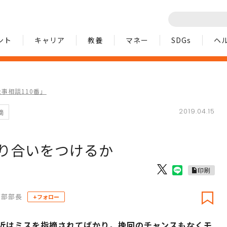
ント
キャリア
教養
マネー
SDGs
ヘ
事相談110番」
2019.04.15
摘
り合いをつけるか
印刷
グ部部長
+フォロー
近はミスを指摘されてばかり。挽回のチャンスもなくモ