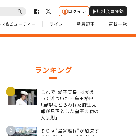
ログイン
無料会員登録
ルス&ビューティー
ライフ
新着記事
連載一覧
ランキング
1
これで｢愛子天皇｣はかえ
って近づいた…島田裕巳
｢野望にとらわれた麻生太
郎が見落とした皇室典範の
大原則｣
2
そりゃ"帰省離れ"が加速す