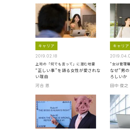
キャリア
キャリア
2019.02.18
2019.04.
上司の「何でも言って」に潜む地雷
"女は管理
“正しい事”を語る女性が愛されな
なぜ"男
い理由
ろしいか
河合 恩
田中 俊之