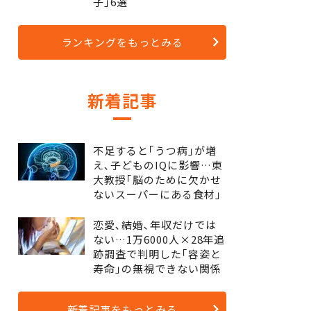
子｣6選
ランキングをもっとみる
新着記事
不足すると｢うつ病｣が増
え､子どものIQに影響…東
大教授｢脳のために欠かせ
ないスーパーにある食材｣
恋愛､結婚､年収だけでは
ない…1万6000人×28年追
跡調査で判明した｢容姿と
寿命｣の無視できない関係
新着記事をもっとみる