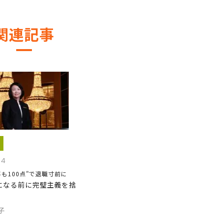
関連記事
04
も100点"で退職寸前に
になる前に完璧主義を捨
子