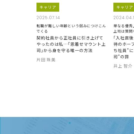
キャリア
キャリア
2025.07.14
2024.04.
転職が難しい年齢という弱みにつけこん
単なる優秀
でくる
上司は質問
契約社員から正社員に引き上げて
｢入社直
やったのは私…｢恩着せマウント上
待のホー
司｣から身を守る唯一の方法
ち社員"
司"の罪
片田 珠美
井上 智介