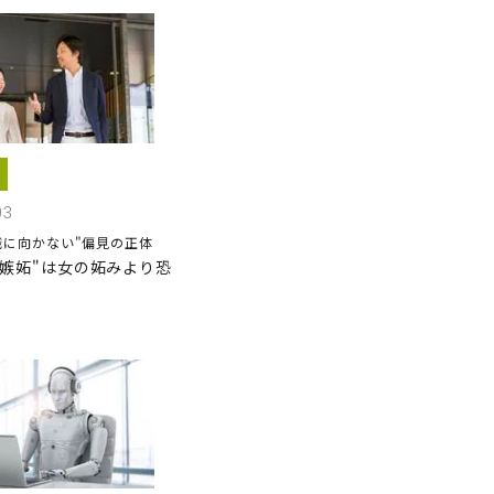
03
職に向かない"偏見の正体
の嫉妬"は女の妬みより恐