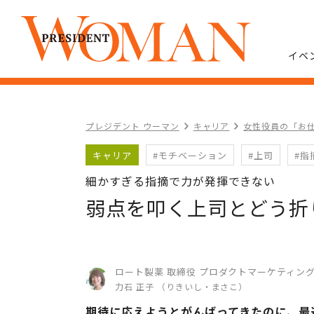
イベ
プレジデント ウーマン
キャリア
女性役員の「お仕
キャリア
#モチベーション
#上司
#指
細かすぎる指摘で力が発揮できない
弱点を叩く上司とどう折
ロート製薬 取締役 プロダクトマーケティン
力石 正子 （りきいし・まさこ）
期待に応えようとがんばってきたのに、最