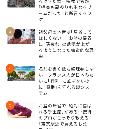
るはずだわ…宗教学者が
｢帰省も墓参りも単なるブ
ームだった｣と断言するワ
ケ
3
祖父母の本音は｢帰省して
ほしくない｣…お盆の帰省
に｢孫疲れ｣の悲鳴が上が
るようになった構造的な理
由
4
名前を書く紙も整理券もな
い…フランス人が日本みた
いに｢行列｣に並ばないの
に｢順番｣を守れる謎シス
テム
5
お盆の帰省で｢絶対に喜ば
れる手土産｣がある…接待
のプロがこっそり教える
｢東京駅近で買えるお菓