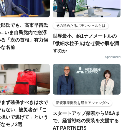
次郎氏でも、高市早苗氏
その秘めたるポテンシャルとは
...いま自民党内で急浮
世界最小、約1ナノメートルの
いる「次の首相」有力候
｢微細水粒子｣はなぜ髪や肌を潤
外な名前
すのか
Sponsored
でまず確保すべきは水で
新規事業開発を経営アジェンダへ
もない...被災者が「こ
スタートアップ探索からM&Aま
は担いで逃げて」という
で、経営戦略の実装を支援する
なモノ2選
AT PARTNERS