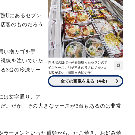
宅街にあるセブン‐
来店客のものだろう
買い物カゴを手
も視線を注いでいた
売り場のほぼ一列を陣取ったセブンのア
イスケース。品ぞろえの多さに足をとめ
る3台の冷凍ケー
る客が多い（撮影＝吉岡秀子）
全ての画像を見る（4枚）
には文字通り、ア
だ。だが、その大きなケースが3台もあるのは非常
やラーメンといった麺類から、たこ焼き、お好み焼