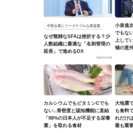
小泉進
中堅企業にリーズナブルな新提案
でもない
なぜ複雑なSFAは挫折する？少
上して
人数組織に最適な「名刺管理の
補の意
延長」で進めるDX
Sponsored
カルシウムでもビタミンCでも
大地震
ない...骨密度と認知機能に直結
も食料で
「98%の日本人が不足する栄養
れだけ
素」を取れる食材
最も重要