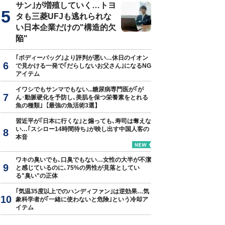
サン｣が増殖していく…トヨ
タも三菱UFJも逃れられな
い日本企業だけの"構造的欠
陥"
｢ボディーバッグ｣より評判が悪い…休日のイオン
で見かける一発で｢だらしないお父さん｣になるNG
アイテム
イワシでもサンマでもない...糖尿病専門医が｢が
ん･動脈硬化を予防し､美肌を保つ栄養素をとれる
魚の種類｣【最強の魚活術3選】
習近平が｢日本に行くな｣と煽っても､寿司は奪えな
い…｢スシロー14時間待ち｣が映し出す中国人客の
本音
ワキの臭いでも､口臭でもない…女性の大半が不潔
と感じているのに､75%の男性が見落としてい
る"臭い"の正体
｢気温35度以上でのハンディファン｣は逆効果…気
象科学者が｢一緒に使わないと危険｣という冷却ア
イテム