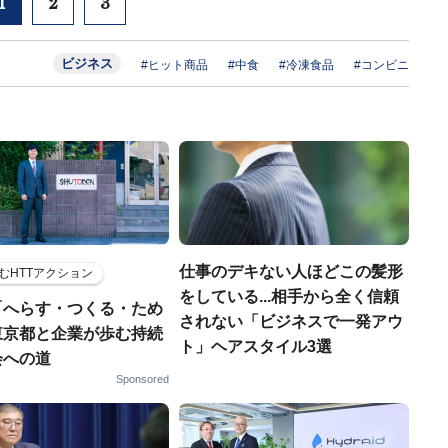
1
2
3
ビジネス
#ヒット商品
#中食
#冷凍食品
#コンビニ
仕事のデキない人ほどこの髪形
むHTTアクション
をしている...相手から全く信頼
「へらす・つくる・ため
されない「ビジネスで一発アウ
東京都と企業が歩む持続
ト」ヘアスタイル3選
会への道
Sponsored