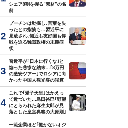
シェア8割を握る"素材"の名
前
プーチンは動揺し､言葉を失
ったとの指摘も…習近平に
見放され､側近も友好国も停
戦を迫る独裁政権の末期症
状
習近平が｢日本に行くな｣と
煽った悲惨な結末…｢8万円
の激安ツアー｣でロシアに向
かった中国人観光客の誤算
これで｢愛子天皇｣はかえっ
て近づいた…島田裕巳｢野望
にとらわれた麻生太郎が見
落とした皇室典範の大原則｣
一流企業ほど｢働かないオジ