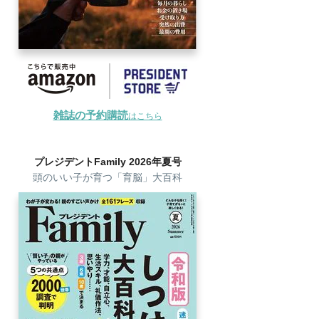
雑誌の予約購読
はこちら
プレジデントFamily 2026年夏号
頭のいい子が育つ「育脳」大百科