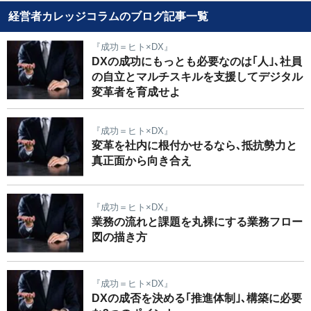
経営者カレッジコラムのブログ記事一覧
『成功＝ヒト×DX』
DXの成功にもっとも必要なのは｢人｣､社員
の自立とマルチスキルを支援してデジタル
変革者を育成せよ
『成功＝ヒト×DX』
変革を社内に根付かせるなら､抵抗勢力と
真正面から向き合え
『成功＝ヒト×DX』
業務の流れと課題を丸裸にする業務フロー
図の描き方
『成功＝ヒト×DX』
DXの成否を決める｢推進体制｣､構築に必要