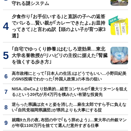
守れる謎システム
夕食作り｢お手伝いする｣と直訴の子への返答
でバレる…賢い親が｢カレーできたよ｡お皿持
ってきて｣と言わぬ訳【頭のよい子が育つ家3
選】
｢自宅でゆっくり静養｣はむしろ逆効果…東北
大学名誉教授がリハビリの主役に据えた｢腎臓
を強くする歩き方｣
高市政権にとって｢日本人の生活｣はどうでもいい…小野田紀美
のSNS投稿でわかった｢外国人政策｣の本当の狙い
NISA､iDeCoより効果的…経営コンサルが｢最大リターンを狙え
る｣という20代が月4万円を積みたい有望な投資先
逆らった県議は次々と姿を消した…麻生太郎ですら手に負えな
い｢自民党福岡県議団｣が県民よりも大事にする掟
就職9カ月の夜､布団の中で｢もう辞めよう｣…東大卒の外銀マン
が年収1100万円を捨てて選んだ意外すぎる仕事