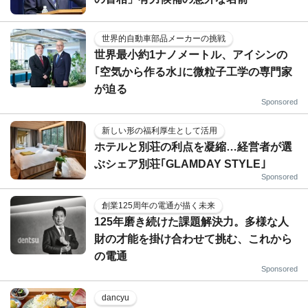
世界的自動車部品メーカーの挑戦
世界最小約1ナノメートル、アイシンの
｢空気から作る水｣に微粒子工学の専門家
が迫る
Sponsored
新しい形の福利厚生として活用
ホテルと別荘の利点を凝縮…経営者が選
ぶシェア別荘｢GLAMDAY STYLE｣
Sponsored
創業125周年の電通が描く未来
125年磨き続けた課題解決力。多様な人
財の才能を掛け合わせて挑む、これから
の電通
Sponsored
dancyu