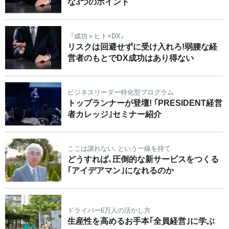
な3つのポイント
『成功＝ヒト×DX』
リスクは回避せずに受け入れろ!弱腰な経
営者のもとでDX成功はあり得ない
ビジネスリーダー特化型プログラム
トップランナーが登壇! ｢PRESIDENT経営
者カレッジ｣セミナー紹介
ここは譲れない､という一線を持て
どうすれば､圧倒的な新サービスをつくる
｢アイデアマン｣になれるのか
ドライバー6万人の活かし方
生産性を高めるお手本｢全員経営｣に学ぶ