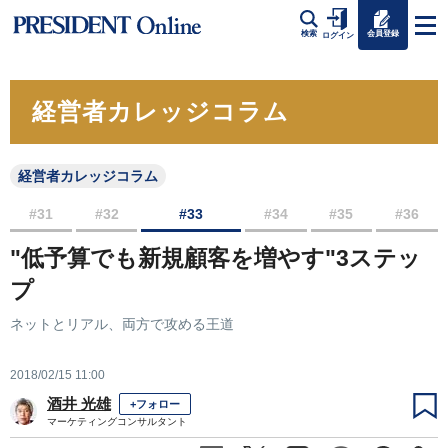
会員登録
検索
ログイン
経営者カレッジコラム
経営者カレッジコラム
#31
#32
#33
#34
#35
#36
"低予算でも新規顧客を増やす"3ステッ
プ
ネットとリアル、両方で攻める王道
2018/02/15 11:00
酒井 光雄
+フォロー
マーケティングコンサルタント