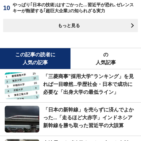
やっぱり｢日本の技術｣はすごかった…習近平が恐れ､ゼレンス
キーが熱望する｢超巨大企業｣の知られざる実力
もっと見る
この記事の読者に
の
人気の記事
人気記事
「三菱商事"採用大学"ランキング」を見
れば一目瞭然...学歴社会・日本で成功に
必要な「出身大学の最低ライン」
「日本の新幹線」を売らずに済んでよか
った...「走るほど大赤字」インドネシア
新幹線を勝ち取った習近平の大誤算