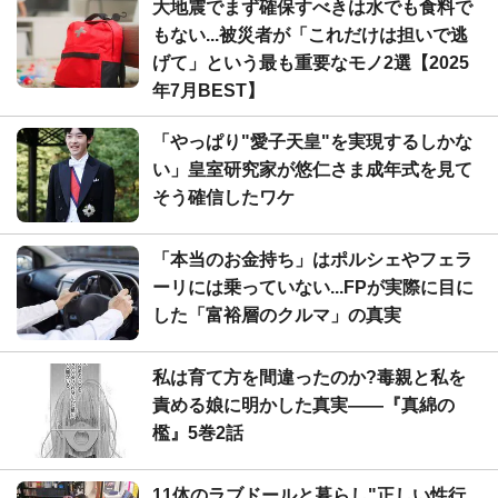
大地震でまず確保すべきは水でも食料で
もない...被災者が「これだけは担いで逃
げて」という最も重要なモノ2選【2025
年7月BEST】
「やっぱり"愛子天皇"を実現するしかな
い」皇室研究家が悠仁さま成年式を見て
そう確信したワケ
「本当のお金持ち」はポルシェやフェラ
ーリには乗っていない...FPが実際に目に
した「富裕層のクルマ」の真実
私は育て方を間違ったのか?毒親と私を
責める娘に明かした真実――『真綿の
檻』5巻2話
11体のラブドールと暮らし"正しい性行