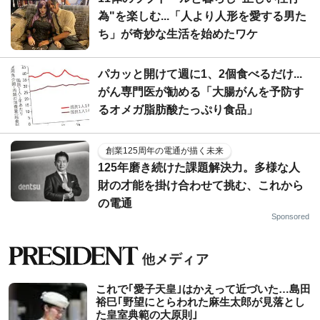
為"を楽しむ...「人より人形を愛する男た
ち」が奇妙な生活を始めたワケ
パカッと開けて週に1、2個食べるだけ...
がん専門医が勧める「大腸がんを予防す
るオメガ脂肪酸たっぷり食品」
創業125周年の電通が描く未来
125年磨き続けた課題解決力。多様な人
財の才能を掛け合わせて挑む、これから
の電通
Sponsored
これで｢愛子天皇｣はかえって近づいた…島田
裕巳｢野望にとらわれた麻生太郎が見落とし
た皇室典範の大原則｣