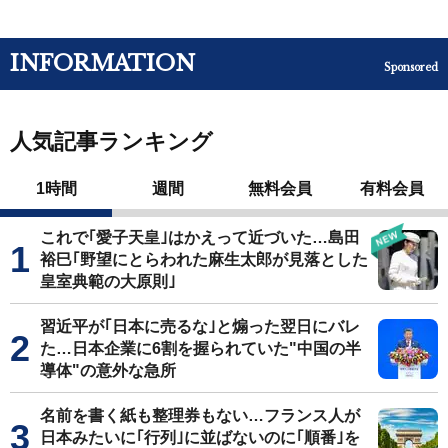
INFORMATION
Sponsored
人気記事ランキング
1時間
週間
無料会員
有料会員
これで｢愛子天皇｣はかえって近づいた…島田
裕巳｢野望にとらわれた麻生太郎が見落とした
皇室典範の大原則｣
習近平が｢日本に売るな｣と煽った翌日にバレ
た…日本企業に6割を握られていた"中国の半
導体"の意外な急所
名前を書く紙も整理券もない…フランス人が
日本みたいに｢行列｣に並ばないのに｢順番｣を