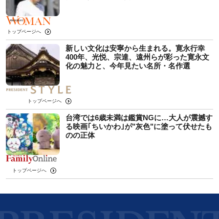
トップページへ
新しい文化は安寧から生まれる。寛永行幸
400年、光悦、宗達、遠州らが彩った寛永文
化の魅力と、今年見たい名所・名作選
トップページへ
台湾では6歳未満は鑑賞NGに…大人が震撼す
る映画｢ちいかわ｣が"灰色"に塗って伏せたも
のの正体
トップページへ