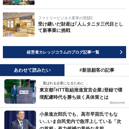
ファミリービジネス変革の苦闘2
受け継いだ財産は｢人｣｡タニタ三代目とし
て新事業に挑戦
経営者カレッジコラムのブログ記事一覧
あわせて読みたい
#新規顧客の記事
選ばれる企業になるために
東京都｢HTT取組推進宣言企業｣登録で環
境配慮時代を勝ち抜く具体策とは
Sponsored
小泉進次郎氏でも、高市早苗氏でもな
い...いま自民党内で急浮上している「次
の首相」有力候補の意外な名前