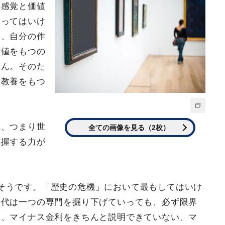
の感覚と価値
なってはいけ
し、自分の作
価値をもつの
せん。そのた
、教養をもつ
識、つまり世
全ての画像を見る（2枚）
把握する力が
そうです。「歴史の危機」において最もしてはいけ
時代は一つの専門を掘り下げていっても、必ず限界
利、マイナス金利をきちんと説明できていない、マ