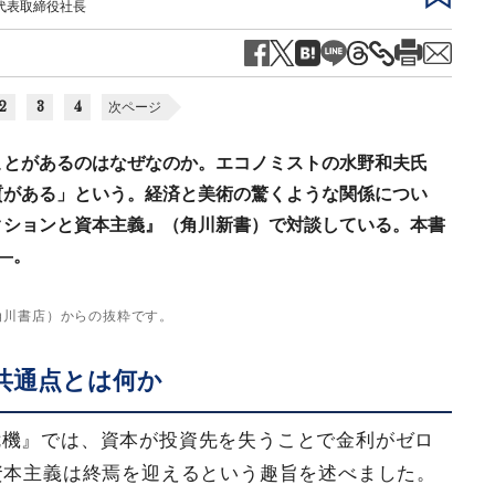
代表取締役社長
2
3
4
次ページ
ことがあるのはなぜなのか。エコノミストの水野和夫氏
質がある」という。経済と美術の驚くような関係につい
クションと資本主義』（角川新書）で対談している。本書
―。
角川書店）からの抜粋です。
共通点とは何か
危機』では、資本が投資先を失うことで金利がゼロ
資本主義は終焉を迎えるという趣旨を述べました。