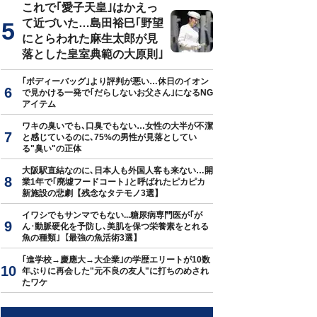
これで｢愛子天皇｣はかえっ
て近づいた…島田裕巳｢野望
にとらわれた麻生太郎が見
落とした皇室典範の大原則｣
｢ボディーバッグ｣より評判が悪い…休日のイオン
で見かける一発で｢だらしないお父さん｣になるNG
アイテム
ワキの臭いでも､口臭でもない…女性の大半が不潔
と感じているのに､75%の男性が見落としてい
る"臭い"の正体
大阪駅直結なのに､日本人も外国人客も来ない…開
業1年で｢廃墟フードコート｣と呼ばれたピカピカ
新施設の悲劇【残念なタテモノ3選】
イワシでもサンマでもない...糖尿病専門医が｢が
ん･動脈硬化を予防し､美肌を保つ栄養素をとれる
魚の種類｣【最強の魚活術3選】
｢進学校→慶應大→大企業｣の学歴エリートが10数
年ぶりに再会した"元不良の友人"に打ちのめされ
たワケ