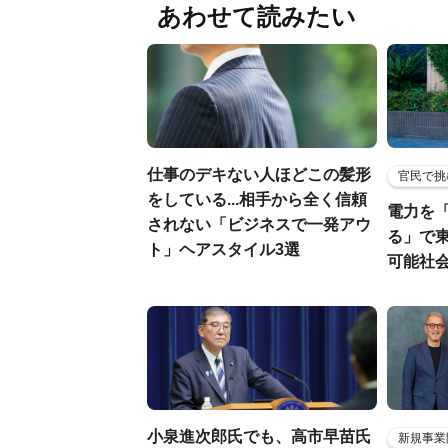
あわせて読みたい
仕事のデキない人ほどこの髪形
官民で挑
をしている...相手から全く信頼
電力を
されない「ビジネスで一発アウ
る」で
ト」ヘアスタイル3選
可能社
小泉進次郎氏でも、高市早苗氏
新規事業