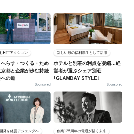
むHTTアクション
新しい形の福利厚生として活用
「へらす・つくる・ため
ホテルと別荘の利点を凝縮…経
東京都と企業が歩む持続
営者が選ぶシェア別荘
会への道
｢GLAMDAY STYLE｣
Sponsored
Sponsored
開発を経営アジェンダへ
創業125周年の電通が描く未来