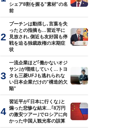
シェア8割を握る"素材"の名
前
プーチンは動揺し､言葉を失
ったとの指摘も…習近平に
見放され､側近も友好国も停
戦を迫る独裁政権の末期症
状
一流企業ほど｢働かないオジ
サン｣が増殖していく…トヨ
タも三菱UFJも逃れられな
い日本企業だけの"構造的欠
陥"
習近平が｢日本に行くな｣と
煽った悲惨な結末…｢8万円
の激安ツアー｣でロシアに向
かった中国人観光客の誤算