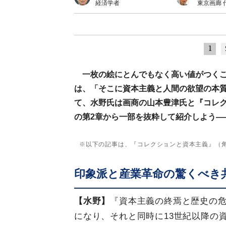
経済学者
東京画廊 
1
一枚の絵にとんでもなく高い値がつく
は、「そこに資本主義と人間の欲望の本
て、水野氏は画商の山本豊津氏と『コレ
の第2章から一部を抜粋して紹介しよう―
※以下の記事は、『コレクションと資本主義』（
印象派と産業革命の驚くべき
【水野】
『資本主義の終焉と歴史の
になり、それと同時に13世紀以降の