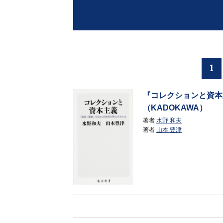
1
『コレクションと資本
（KADOKAWA）
著者
水野 和夫
著者
山本 豊津