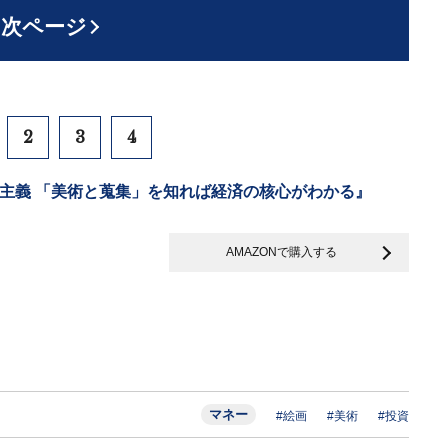
次ページ
2
3
4
主義 「美術と蒐集」を知れば経済の核心がわかる』
AMAZONで購入する
マネー
#絵画
#美術
#投資