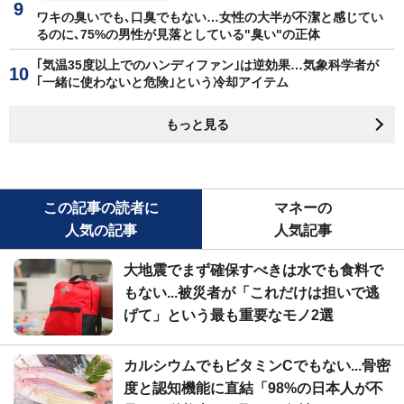
ワキの臭いでも､口臭でもない…女性の大半が不潔と感じてい
るのに､75%の男性が見落としている"臭い"の正体
｢気温35度以上でのハンディファン｣は逆効果…気象科学者が
｢一緒に使わないと危険｣という冷却アイテム
もっと見る
この記事の読者に
マネーの
人気の記事
人気記事
大地震でまず確保すべきは水でも食料で
もない...被災者が「これだけは担いで逃
げて」という最も重要なモノ2選
カルシウムでもビタミンCでもない...骨密
度と認知機能に直結「98%の日本人が不