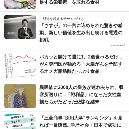
足する栄養素」を取れる食材
期待を超えるチームの強さ
「さすが」の一言に込められた驚きや感
動。新しい価値を生み出し続ける電通の
挑戦
Sponsored
パカッと開けて週に1、2個食べるだけ...
がん専門医が勧める「大腸がんを予防す
るオメガ脂肪酸たっぷり食品」
異民族に3000人の皇族が連れ去られ、収
容所送りに...「戦利品」になった女性皇
族たちがたどった悲惨な結末
「三菱商事"採用大学"ランキング」を見
れば一目瞭然...学歴社会・日本で成功に