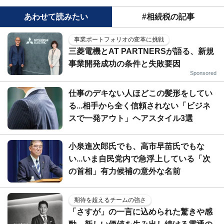
あわせて読みたい
#相続税の記事
事業ポートフォリオの変革に挑戦
三菱電機とAT PARTNERSが語る、新規
事業開発成功の条件と失敗要因
Sponsored
仕事のデキない人ほどこの髪形をしてい
る...相手から全く信頼されない「ビジネ
スで一発アウト」ヘアスタイル3選
小泉進次郎氏でも、高市早苗氏でもな
い...いま自民党内で急浮上している「次
の首相」有力候補の意外な名前
期待を超えるチームの強さ
「さすが」の一言に込められた驚きや感