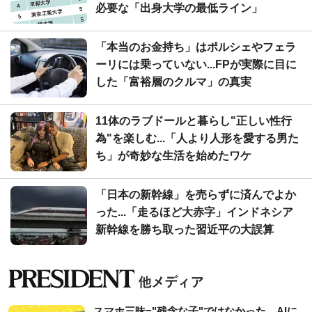
必要な「出身大学の最低ライン」
「本当のお金持ち」はポルシェやフェラ
ーリには乗っていない...FPが実際に目に
した「富裕層のクルマ」の真実
11体のラブドールと暮らし"正しい性行
為"を楽しむ...「人より人形を愛する男た
ち」が奇妙な生活を始めたワケ
「日本の新幹線」を売らずに済んでよか
った...「走るほど大赤字」インドネシア
新幹線を勝ち取った習近平の大誤算
スマホ三昧="残念な子"ではなかった…AIに