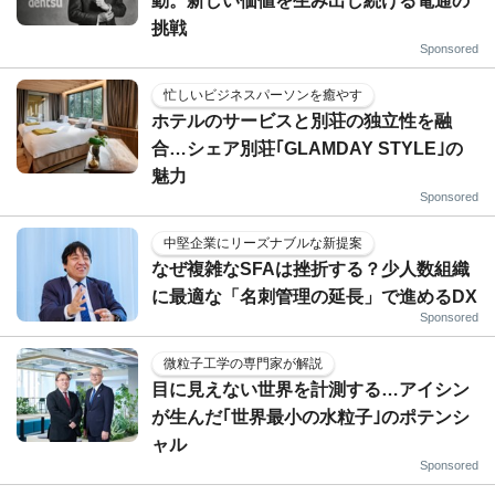
動。新しい価値を生み出し続ける電通の
挑戦
Sponsored
忙しいビジネスパーソンを癒やす
ホテルのサービスと別荘の独立性を融
合…シェア別荘｢GLAMDAY STYLE｣の
魅力
Sponsored
中堅企業にリーズナブルな新提案
なぜ複雑なSFAは挫折する？少人数組織
に最適な「名刺管理の延長」で進めるDX
Sponsored
微粒子工学の専門家が解説
目に見えない世界を計測する…アイシン
が生んだ｢世界最小の水粒子｣のポテンシ
ャル
Sponsored