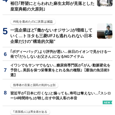
裕巳｢野望にとらわれた麻生太郎が見落とした
皇室典範の大原則｣
AI化を進めたのに決算は減益
一流企業ほど｢働かないオジサン｣が増殖して
いく…トヨタも三菱UFJも逃れられない日本
企業だけの"構造的欠陥"
｢ボディーバッグ｣より評判が悪い…休日のイオンで見かける一
発で｢だらしないお父さん｣になるNGアイテム
イワシでもサンマでもない...糖尿病専門医が｢がん･動脈硬化を
予防し､美肌を保つ栄養素をとれる魚の種類｣【最強の魚活術3
選】
指導者の言葉と国民の気持ちは別
習近平が｢日本に行くな｣と煽っても､寿司は奪えない…｢スシロ
ー14時間待ち｣が映し出す中国人客の本音
｢清潔感｣には男女差がある