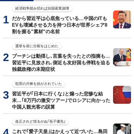
経済戦争踏み切れば自国産業崩壊
だから習近平は心底焦っている…中国のITも
EVも壊滅させる力を持つ日本が世界シェア8
割を握る"素材"の名前
選挙を前に分裂をはじめた
プーチンは動揺し､言葉を失ったとの指摘も…
習近平に見放され､側近も友好国も停戦を迫る
独裁政権の末期症状
犯罪の片棒を担がされていた
習近平が｢日本に行くな｣と煽った悲惨な結
末…｢8万円の激安ツアー｣でロシアに向かった
中国人観光客の誤算
改正されど揺るがぬ｢長子優先｣
これで｢愛子天皇｣はかえって近づいた…島田