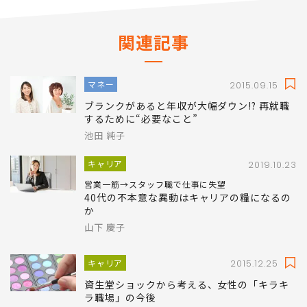
掲載： プレジデント ウーマン 2016年11月号
関連記事
マネー
2015.09.15
ブランクがあると年収が大幅ダウン!? 再就職
するために“必要なこと”
池田 純子
キャリア
2019.10.23
営業一筋→スタッフ職で仕事に失望
40代の不本意な異動はキャリアの糧になるの
か
山下 慶子
キャリア