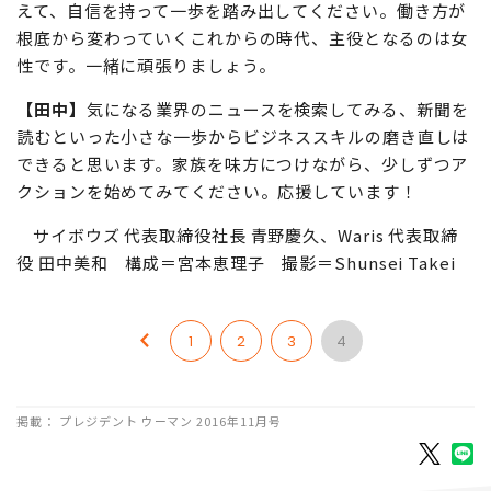
お願いします。
【青野】
育児や社会に深くコミットした経験を強みととら
えて、自信を持って一歩を踏み出してください。働き方が
根底から変わっていくこれからの時代、主役となるのは女
性です。一緒に頑張りましょう。
【田中】
気になる業界のニュースを検索してみる、新聞を
読むといった小さな一歩からビジネススキルの磨き直しは
できると思います。家族を味方につけながら、少しずつア
クションを始めてみてください。応援しています！
サイボウズ 代表取締役社長 青野慶久、Waris 代表取締
役 田中美和 構成＝宮本恵理子 撮影＝Shunsei Takei
1
2
3
4