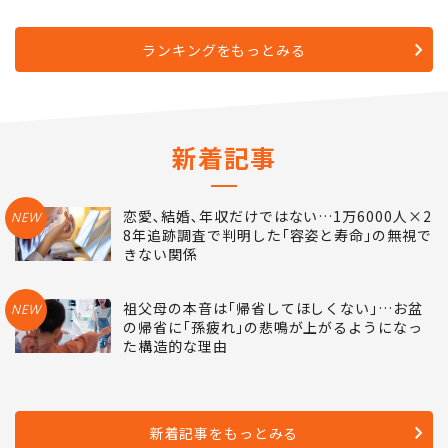
た…できる先輩が｢なぜ辞めたいの｣の代わり
に返したたった一言
ランキングをもっとみる
新着記事
恋愛､結婚､年収だけではない…1万6000人×2
NEW
8年追跡調査で判明した｢容姿と寿命｣の無視で
きない関係
祖父母の本音は｢帰省してほしくない｣…お盆
NEW
の帰省に｢孫疲れ｣の悲鳴が上がるようになっ
た構造的な理由