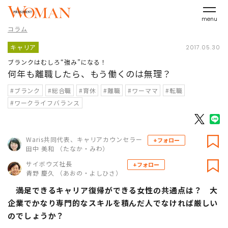
menu
コラム
キャリア
2017.05.30
ブランクはむしろ“強み”になる！
何年も離職したら、もう働くのは無理？
#ブランク
#総合職
#育休
#離職
#ワーママ
#転職
#ワークライフバランス
Waris共同代表、キャリアカウンセラー
+フォロー
田中 美和 （たなか・みわ）
サイボウズ社長
+フォロー
青野 慶久 （あおの・よしひさ）
――満足できるキャリア復帰ができる女性の共通点は？ 大
企業でかなり専門的なスキルを積んだ人でなければ厳しい
のでしょうか？