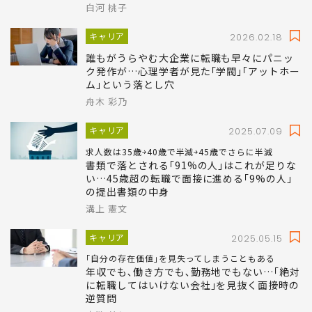
2015.12.25
資生堂ショックから考える、女性の「キラキ
ラ職場」の今後
白河 桃子
キャリア
2026.02.18
誰もがうらやむ大企業に転職も早々にパニッ
ク発作が…心理学者が見た｢学閥｣｢アットホー
ム｣という落とし穴
舟木 彩乃
キャリア
2025.07.09
求人数は35歳￫40歳で半減￫45歳でさらに半減
書類で落とされる｢91%の人｣はこれが足りな
い…45歳超の転職で面接に進める｢9%の人｣
の提出書類の中身
溝上 憲文
キャリア
2025.05.15
｢自分の存在価値｣を見失ってしまうこともある