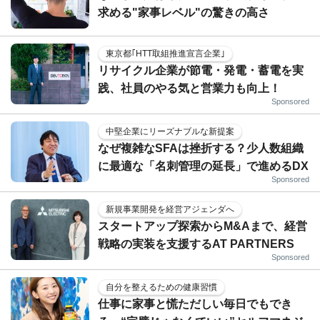
求める"家事レベル"の驚きの高さ
東京都｢HTT取組推進宣言企業｣
リサイクル企業が節電・発電・蓄電を実
践、社員のやる気と営業力も向上！
Sponsored
中堅企業にリーズナブルな新提案
なぜ複雑なSFAは挫折する？少人数組織
に最適な「名刺管理の延長」で進めるDX
Sponsored
新規事業開発を経営アジェンダへ
スタートアップ探索からM&Aまで、経営
戦略の実装を支援するAT PARTNERS
Sponsored
自分を整えるための健康習慣
仕事に家事と慌ただしい毎日でもでき