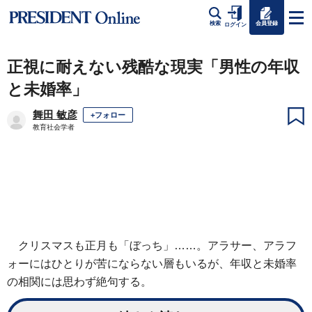
会員登録
検索
ログイン
正視に耐えない残酷な現実「男性の年収
と未婚率」
舞田 敏彦
+フォロー
教育社会学者
クリスマスも正月も「ぼっち」……。アラサー、アラフ
ォーにはひとりが苦にならない層もいるが、年収と未婚率
の相関には思わず絶句する。