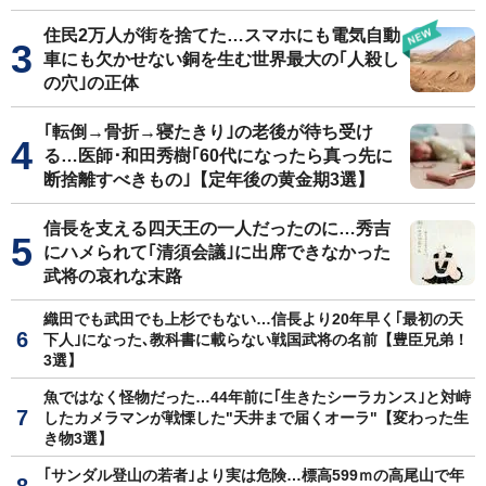
住民2万人が街を捨てた…スマホにも電気自動
車にも欠かせない銅を生む世界最大の｢人殺し
の穴｣の正体
｢転倒→骨折→寝たきり｣の老後が待ち受け
る…医師･和田秀樹｢60代になったら真っ先に
断捨離すべきもの｣【定年後の黄金期3選】
信長を支える四天王の一人だったのに…秀吉
にハメられて｢清須会議｣に出席できなかった
武将の哀れな末路
織田でも武田でも上杉でもない…信長より20年早く｢最初の天
下人｣になった､教科書に載らない戦国武将の名前【豊臣兄弟！
3選】
魚ではなく怪物だった…44年前に｢生きたシーラカンス｣と対峙
したカメラマンが戦慄した"天井まで届くオーラ"【変わった生
き物3選】
｢サンダル登山の若者｣より実は危険…標高599ｍの高尾山で年