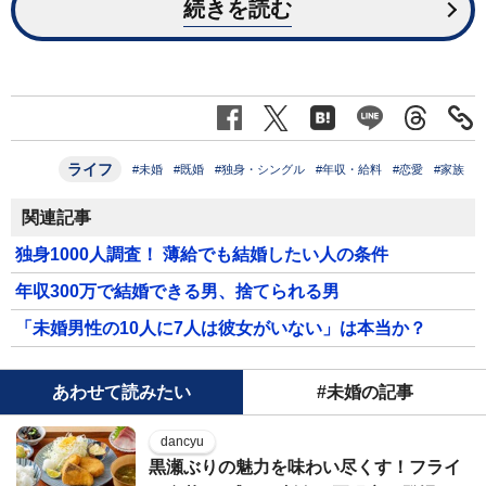
続きを読む
ライフ
#未婚
#既婚
#独身・シングル
#年収・給料
#恋愛
#家族
関連記事
独身1000人調査！ 薄給でも結婚したい人の条件
年収300万で結婚できる男、捨てられる男
「未婚男性の10人に7人は彼女がいない」は本当か？
あわせて読みたい
#未婚の記事
dancyu
黒瀬ぶりの魅力を味わい尽くす！フライ