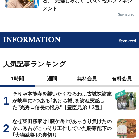
る、“完璧じゃなくていい”セルフマネジ
メント
Sponsored
INFORMATION
Sponsored
人気記事ランキング
1時間
週間
無料会員
有料会員
そりゃ本能寺を襲いたくなるわ…古城探訪家
が岐阜に2つある｢あけち城｣を訪ね実感し
た"光秀→信長の恨み"【豊臣兄弟！3選】
なぜ柴田勝家は｢賤ケ岳｣であっさり負けたの
か…秀吉がこっそり工作していた勝家配下の
｢大物武将｣の裏切り