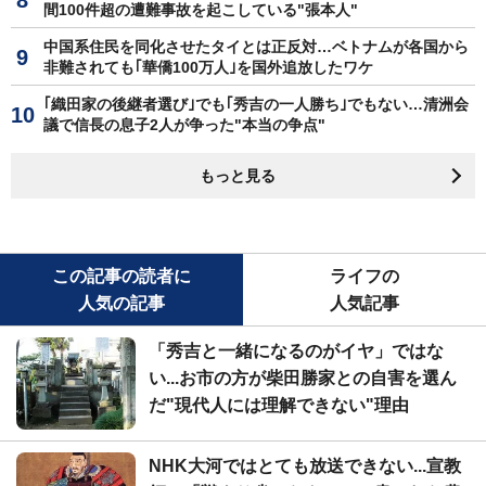
間100件超の遭難事故を起こしている"張本人"
中国系住民を同化させたタイとは正反対…ベトナムが各国から
非難されても｢華僑100万人｣を国外追放したワケ
｢織田家の後継者選び｣でも｢秀吉の一人勝ち｣でもない…清洲会
議で信長の息子2人が争った"本当の争点"
もっと見る
この記事の読者に
ライフの
人気の記事
人気記事
「秀吉と一緒になるのがイヤ」ではな
い...お市の方が柴田勝家との自害を選ん
だ"現代人には理解できない"理由
NHK大河ではとても放送できない...宣教