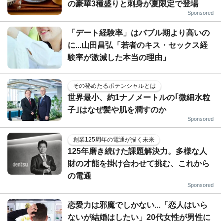
の豪華3種盛りと刺身が夏限定で登場
Sponsored
「デート経験率」はバブル期より高いの
に...山田昌弘「若者のキス・セックス経
験率が激減した本当の理由」
その秘めたるポテンシャルとは
世界最小、約1ナノメートルの｢微細水粒
子｣はなぜ髪や肌を潤すのか
Sponsored
創業125周年の電通が描く未来
125年磨き続けた課題解決力。多様な人
財の才能を掛け合わせて挑む、これから
の電通
Sponsored
恋愛力は邪魔でしかない...「恋人はいら
ないが結婚はしたい」20代女性が男性に