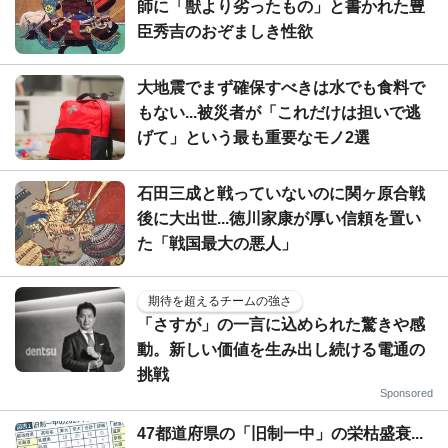
師に「獣より劣ったもの」と書かれた豊
臣秀吉のおぞましき性欲
大地震でまず確保すべきは水でも食料で
もない...被災者が「これだけは担いで逃
げて」という最も重要なモノ2選
石田三成と戦っていないのに関ヶ原合戦
後に大出世...徳川家康が厚い信頼を置い
た「戦国最大の悪人」
期待を超えるチームの強さ
「さすが」の一言に込められた驚きや感
動。新しい価値を生み出し続ける電通の
挑戦
Sponsored
47都道府県の「旧制一中」の栄枯盛衰...