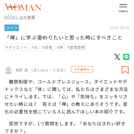
menu
BOOK×女の書棚
ライフ
2016.05.19
「禅」に学ぶ――変わりたいと思った時にすべきこと
#ダイエット
#本
#読書
#禅
#整理整頓
+フォロー
相原 透 （あいはら・とおる）
糖質制限や、コールドプレスジュース。ダイエットやデ
トックスなど「体」に関しては、私たちはさまざまな方法
にトライします。では、「心」や「気持ち」をスッキリさ
せたい時には？ 答えは「禅」の教えにありそうです。変
化の必要性を感じている人に読んでほしい本の紹介です。
突然ですが、1つ質問をします。「あなたはきれい好き
ですか？」