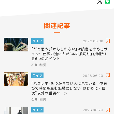
関連記事
ライフ
2026.06.30
｢だと思う｣｢かもしれない｣は読書をやめるサ
イン…仕事の速い人が｢本の損切り｣を判断す
る6つのポイント
石川 和男
ライフ
2026.06.29
｢ハズレ本｣をつかまない人は見ている…本選
びで時間も金も無駄にしない"はじめに・目
次"以外の重要ページ
石川 和男
ライフ
2026.06.29