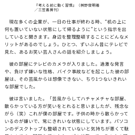
『考える前に動く習慣』（桝野俊明著
／三笠書房刊）
現在多くの企業が、一日の仕事が終わる時、“机の上に
何も置いていない状態にして帰るように”という指示を出
していると聞きます。身辺を整理整頓することにどんなメ
リットがあるのでしょう。ひとつ、ずいぶん昔にテレビで
見た、あるお笑い芸人さんの話を紹介しましょう。
彼の部屋にテレビのカメラが入りました。過激な発言
や、負けず嫌いな性格、バイク事故などを起こした彼の部
屋は、その芸風からは想像できない、ちり1つないきれい
な部屋でした。
彼は言いました。「芸風からしてハチャメチャな部屋、
散らかっている方が笑いをとれると思いましたが、残念な
がら（笑）これが僕の部屋です。子供の時から散らかって
いるのが嫌いで、常にきれいな状態にしています。パソコ
ンのデスクトップも整頓されていないと気持ちが悪くて駄