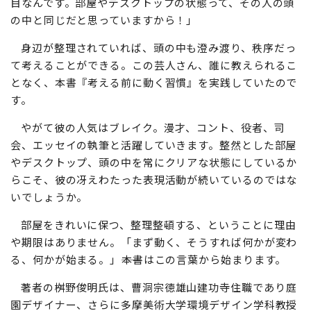
目なんです。部屋やデスクトップの状態って、その人の頭
の中と同じだと思っていますから！」
身辺が整理されていれば、頭の中も澄み渡り、秩序だっ
て考えることができる。この芸人さん、誰に教えられるこ
となく、本書『考える前に動く習慣』を実践していたので
す。
やがて彼の人気はブレイク。漫才、コント、役者、司
会、エッセイの執筆と活躍していきます。整然とした部屋
やデスクトップ、頭の中を常にクリアな状態にしているか
らこそ、彼の冴えわたった表現活動が続いているのではな
いでしょうか。
部屋をきれいに保つ、整理整頓する、ということに理由
や期限はありません。「まず動く、そうすれば何かが変わ
る、何かが始まる。」――本書はこの言葉から始まります。
著者の桝野俊明氏は、曹洞宗徳雄山建功寺住職であり庭
園デザイナー、さらに多摩美術大学環境デザイン学科教授