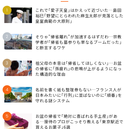
1
これで｢愛子天皇｣はかえって近づいた…島田
裕巳｢野望にとらわれた麻生太郎が見落とした
皇室典範の大原則｣
2
そりゃ"帰省離れ"が加速するはずだわ…宗教
学者が｢帰省も墓参りも単なるブームだった｣
と断言するワケ
3
祖父母の本音は｢帰省してほしくない｣…お盆
の帰省に｢孫疲れ｣の悲鳴が上がるようになっ
た構造的な理由
4
名前を書く紙も整理券もない…フランス人が
日本みたいに｢行列｣に並ばないのに｢順番｣を
守れる謎システム
5
お盆の帰省で｢絶対に喜ばれる手土産｣があ
る…接待のプロがこっそり教える｢東京駅近で
買えるお菓子｣6選