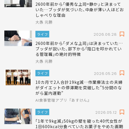
2600年前から｢優秀な上司=静か｣と決まって
いた…ブッダが気づいた､中身が薄い人ほどお
しゃべりな理由
大愚 元勝
ライフ
2026.06.28
2600年前から｢ダメな上司｣は決まっていた…
ブッダが説いた､部下から｢陰口を叩かれてい
る管理職｣の絶対的特徴
大愚 元勝
ライフ
2026.05.26
10カ月で2人合計19kg減…作業療法士の夫婦
がダイエットの停滞期を突破した"5分間のな
がら室内運動"
AI食事管理アプリ『あすけん』
ライフ
2026.05.12
｢1年で9kg減｣50kgの壁を破った40代女性が
1日600kcal分食べていたお菓子をやめた画期