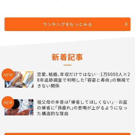
ランキングをもっとみる
新着記事
恋愛､結婚､年収だけではない…1万6000人×2
NEW
8年追跡調査で判明した｢容姿と寿命｣の無視で
きない関係
祖父母の本音は｢帰省してほしくない｣…お盆
NEW
の帰省に｢孫疲れ｣の悲鳴が上がるようになっ
た構造的な理由