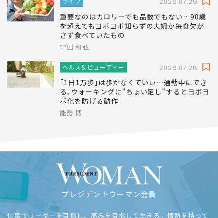
ライフ
2026.07.29
重要なのはカロリーでも品数でもない…90歳
を超えてもヨボヨボ知らずの夫婦が毎食欠か
さず食べていたもの
守田 和弘
ヘルス＆ビューティー
2026.07.28
｢1日1万歩｣は歩かなくていい…通勤中にでき
る､ウォーキングに"ちょい足し"するとヨボヨ
ボ化を防げる動作
能勢 博
プレジデントウーマン会員
仕事でリーダーを目指し、高みを目指して生きる。情熱を持って