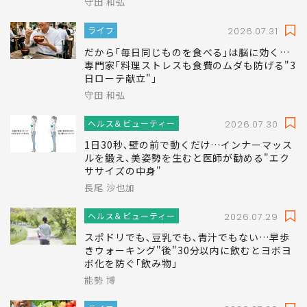
守田 和弘
ライフ
2026.07.31
だから｢毎日同じものを食べる｣は脳に効く…
専門家｢料理ストレスも食費のムダも防げる"3
日ローテ献立"｣
守田 和弘
ヘルス＆ビューティー
2026.07.30
1日30秒､壁の前で動くだけ…インナーマッス
ルを鍛え､美姿勢を生むと医師が勧める"エク
ササイズの中身"
長尾 沙也加
ヘルス＆ビューティー
2026.07.29
スポドリでも､豆乳でも､青汁でもない…早歩
きウォーキング"後"30分以内に飲むとヨボヨ
ボ化を防ぐ｢飲み物｣
能勢 博