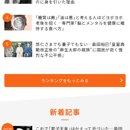
のに身を引いた理由
4
｢糖質は敵｣｢油は悪｣と考える人ほどヨボヨボ
老後を招く…専門家｢脳とメンタルを健康に維
持する食べ方｣
5
悠仁さまでも養子でもない…島田裕巳｢皇室典
範改正後の"麻生太郎の親族"に国民が抱く強
烈な不公平感｣
ランキングをもっとみる
新着記事
これで｢愛子天皇｣はかえって近づいた…島田
NEW