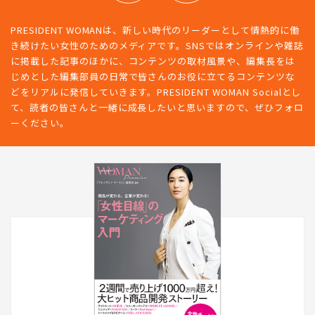
PRESIDENT WOMANは、新しい時代のリーダーとして情熱的に働
き続けたい女性のためのメディアです。SNSではオンラインや雑誌
に掲載した記事のほかに、コンテンツの取材風景や、編集長をは
じめとした編集部員の日常で皆さんのお役に立てるコンテンツな
どをリアルに発信していきます。PRESIDENT WOMAN Socialとし
て、読者の皆さんと一緒に成長したいと思いますので、ぜひフォロ
ーください。