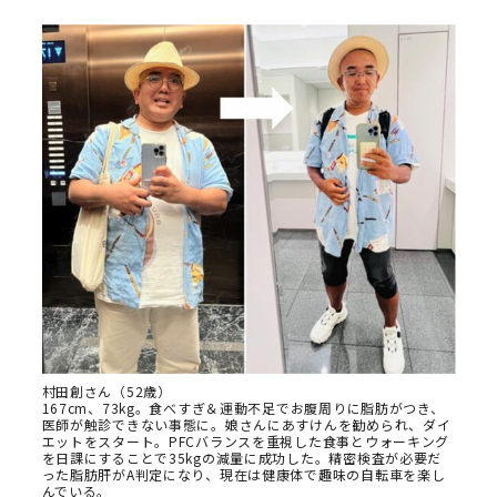
村田創さん（52歳）
167cm、73kg。食べすぎ＆運動不足でお腹周りに脂肪がつき、
医師が触診できない事態に。娘さんにあすけんを勧められ、ダイ
エットをスタート。PFCバランスを重視した食事とウォーキング
を日課にすることで35kgの減量に成功した。精密検査が必要だ
った脂肪肝がA判定になり、現在は健康体で趣味の自転車を楽し
んでいる。