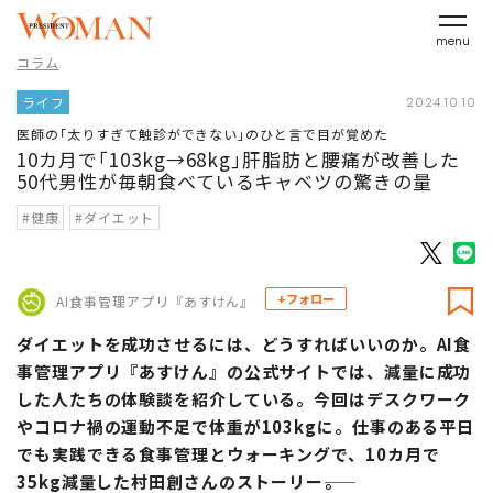
menu
コラム
ライフ
2024.10.10
医師の｢太りすぎて触診ができない｣のひと言で目が覚めた
10カ月で｢103kg→68kg｣肝脂肪と腰痛が改善した
50代男性が毎朝食べているキャベツの驚きの量
#健康
#ダイエット
+フォロー
AI食事管理アプリ『あすけん』
ダイエットを成功させるには、どうすればいいのか。AI食
事管理アプリ『あすけん』の公式サイトでは、減量に成功
した人たちの体験談を紹介している。今回はデスクワーク
やコロナ禍の運動不足で体重が103kgに。仕事のある平日
でも実践できる食事管理とウォーキングで、10カ月で
35kg減量した村田創さんのストーリー――。