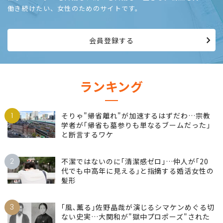
働き続けたい、女性のためのサイトです。
会員登録する
ランキング
1
そりゃ"帰省離れ"が加速するはずだわ…宗教
学者が｢帰省も墓参りも単なるブームだった｣
と断言するワケ
2
不潔ではないのに｢清潔感ゼロ｣…仲人が｢20
代でも中高年に見える｣と指摘する婚活女性の
髪形
3
｢風､薫る｣佐野晶哉が演じるシマケンめぐる切
ない史実…大関和が"獄中プロポーズ"された