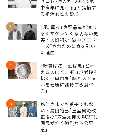
ゼロ｣…仲人が｢20代でも
中高年に見える｣と指摘す
る婚活女性の髪形
3
｢風､薫る｣佐野晶哉が演じ
るシマケンめぐる切ない史
実…大関和が"獄中プロポ
ーズ"されたのに身を引い
た理由
4
｢糖質は敵｣｢油は悪｣と考
える人ほどヨボヨボ老後を
招く…専門家｢脳とメンタ
ルを健康に維持する食べ
方｣
5
悠仁さまでも養子でもな
い…島田裕巳｢皇室典範改
正後の"麻生太郎の親族"に
国民が抱く強烈な不公平
感｣