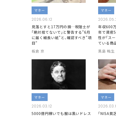
マネー
マネー
2026.06.12
2026.05.
見落とすと17万円の損…税理士が
年収600
｢絶対捨てないで｣と警告する"6月
年で資産5
に届く細長い紙"と､確認すべき"項
性が｢ス
目"
ている商
板倉 京
黒島 暁生
マネー
マネー
2026.03.12
2026.03.1
5000億円稼いでも服は黒いドレス
｢NISA