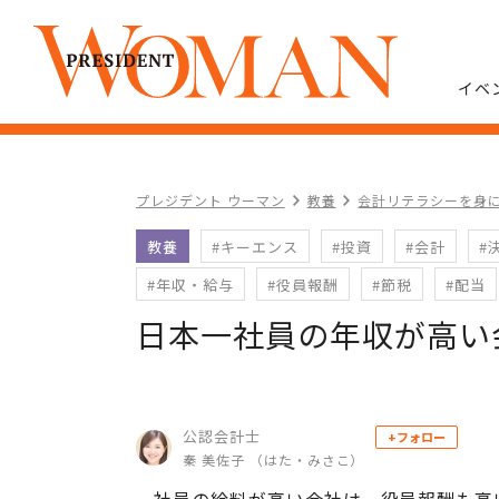
イベ
プレジデント ウーマン
教養
会計リテラシーを身
教養
#キーエンス
#投資
#会計
#
#年収・給与
#役員報酬
#節税
#配当
日本一社員の年収が高い
公認会計士
+フォロー
秦 美佐子 （はた・みさこ）