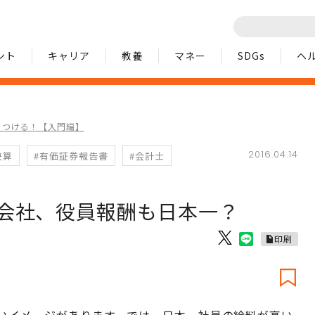
ント
キャリア
教養
マネー
SDGs
ヘ
につける！【入門編】
2016.04.14
決算
#有価証券報告書
#会計士
会社、役員報酬も日本一？
印刷