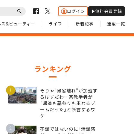
ログイン
無料会員登録
ルス&ビューティー
ライフ
新着記事
連載一覧
ランキング
1
そりゃ"帰省離れ"が加速す
るはずだわ…宗教学者が
｢帰省も墓参りも単なるブ
ームだった｣と断言するワ
ケ
2
不潔ではないのに｢清潔感