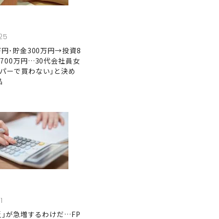
25
万円･貯金300万円→投資8
700万円…30代会社員女
ーパーで買わない｣と決め
品
1
貧乏｣が急増するわけだ…FP