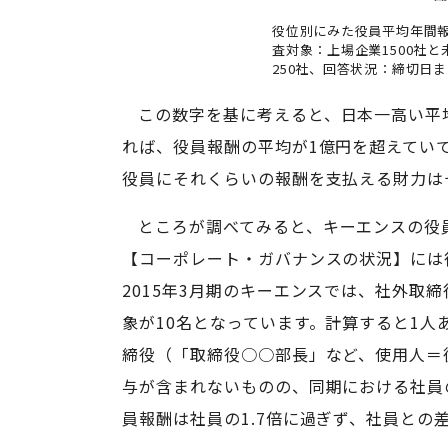
役位別にみた役員平均年間報
査対象：上場企業1500社と
250社、回答状況：締切日
この数字を基に考えると、日本一高い平均
れば、役員報酬の平均が1億円を超えてい
役員にそれくらいの報酬を支払える財力は
ところが調べてみると、キーエンスの役
【コーポレート・ガバナンスの状況】には
2015年3月期のキーエンスでは、社外取締
象が10名となっています。計算すると1人
締役（「取締役○○部長」など、使用人＝
与が含まれないものの、同期における社員
員報酬は社員の1.7倍に過ぎず、社員との