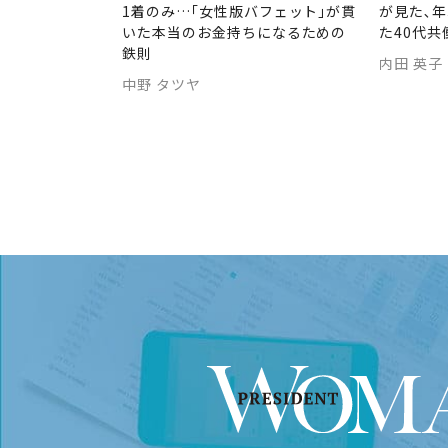
1着のみ…｢女性版バフェット｣が貫
が見た､年
いた本当のお金持ちになるための
た40代共
鉄則
内田 英子
中野 タツヤ