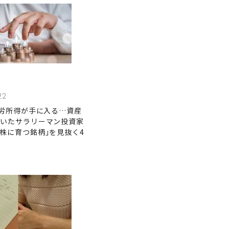
22
不労所得が手に入る…資産
築いたサラリーマン投資家
株に育つ銘柄｣を見抜く4