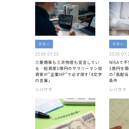
マネー
マネー
2026.07.23
2026.07.
三菱商事も三井物産も宣言してい
NISAで
る…総資産1億円のサラリーマン投
1億円を
資家が"企業HP"で必ず探す｢4文字
の｢高配当
の言葉｣
条件
シバウラ
シバウラ