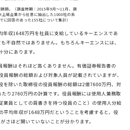
酬額。（調査時期：2015年9月～11月、調
未上場企業から任意に抽出した1000社の系
までに回答のあった155社について集計）
年収1648万円を社員に支給しているキーエンスであ
ても不自然ではありません。もちろんキーエンスには、
十分にあります。
員報酬はそれほど高くありません。有価証券報告書の
役員報酬の総額および対象人員が記載されていますが、
役を除いた取締役の役員報酬の総額は2億7600万円、対
あたり2760万円の計算です。役員報酬には使用人兼務取
従業員としての肩書きを持つ役員のこと）の使用人分給
の平均年収が1648万円だということを考慮すると、役
差がさほど開いていないことが分かります。