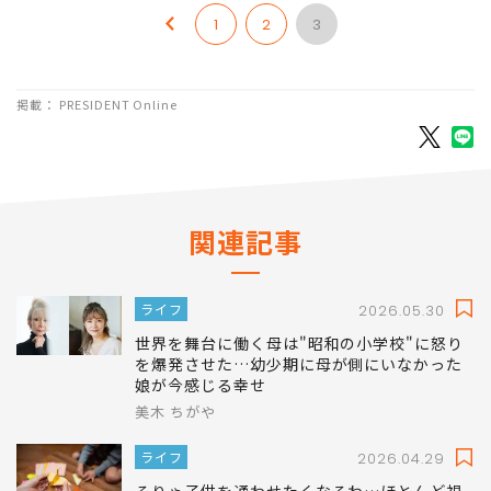
1
2
3
掲載： PRESIDENT Online
関連記事
ライフ
2026.05.30
世界を舞台に働く母は"昭和の小学校"に怒り
を爆発させた…幼少期に母が側にいなかった
娘が今感じる幸せ
美木 ちがや
ライフ
2026.04.29