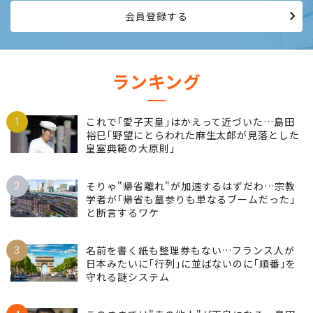
会員登録する
ランキング
1
これで｢愛子天皇｣はかえって近づいた…島田
裕巳｢野望にとらわれた麻生太郎が見落とした
皇室典範の大原則｣
2
そりゃ"帰省離れ"が加速するはずだわ…宗教
学者が｢帰省も墓参りも単なるブームだった｣
と断言するワケ
3
名前を書く紙も整理券もない…フランス人が
日本みたいに｢行列｣に並ばないのに｢順番｣を
守れる謎システム