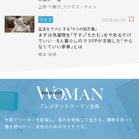
上野 千鶴子,アグネス・チャン
ライフ
2026.02.20
生活をラクにする｢8つの処方箋｣
まずは洗濯物を｢干す｣｢たたむ｣をやめるだけ
でいい…8人暮らしのママFPが手放した｢やら
なくていい家事｣とは
橋本 絵美
プレジデントウーマン会員
仕事でリーダーを目指し、高みを目指して生きる。情熱を持って
働き続けたい、女性のためのサイトです。