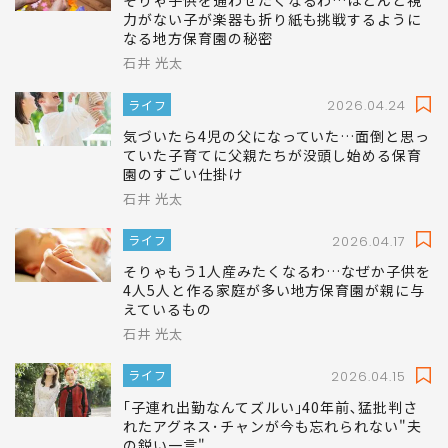
そりゃ子供を通わせたくなるわ…ほとんど視
力がない子が楽器も折り紙も挑戦するように
なる地方保育園の秘密
石井 光太
ライフ
2026.04.24
気づいたら4児の父になっていた…面倒と思っ
ていた子育てに父親たちが没頭し始める保育
園のすごい仕掛け
石井 光太
ライフ
2026.04.17
そりゃもう1人産みたくなるわ…なぜか子供を
4人5人と作る家庭が多い地方保育園が親に与
えているもの
石井 光太
ライフ
2026.04.15
｢子連れ出勤なんてズルい｣40年前､猛批判さ
れたアグネス･チャンが今も忘れられない"夫
の鋭い一言"