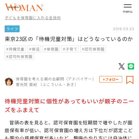
menu
子どもを保育園に入れる全技術
ライフ
2016.03.23
東京23区の「待機児童対策」はどうなっているのか
#待機児童
#保活
#保育園
#子育て
#認可保育園
#認可外保育園
保育園を考える親の会顧問（アドバイザー）
+フォロー
普光院 亜紀 （ふこういん・あき）
待機児童対策に個性があってもいいが親子のニー
ズをふまえて
冒頭の表を見ると、認可保育園を短期間で増やしたが園
庭保有率が低い、認可保育園の増え方は下位だが認定こど
も園や小規模保育が多いなど、整備のやり方には自治体に