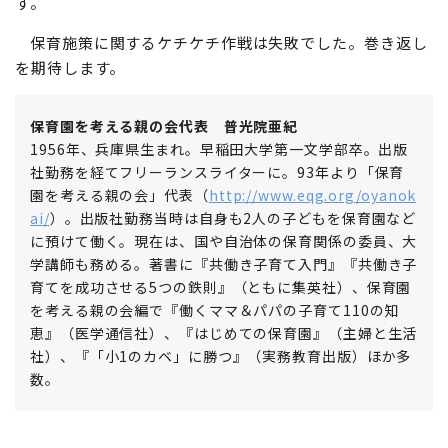
す。
保育施策に関するケチケチ作戦は失敗でした。巻き返し
を期待します。
保育園を考える親の会代表 普光院亜紀
1956年、兵庫県生まれ。早稲田大学第一文学部卒。出版
社勤務を経てフリーランスライターに。93年より「保育
園を考える親の会」代表（
http://www.eqg.org/oyanok
ai/
）。出版社勤務当時は自身も2人の子どもを保育園など
に預けて働く。現在は、国や自治体の保育関係の委員、大
学講師も務める。著書に『共働き子育て入門』『共働き子
育てを成功させる5つの鉄則』（ともに集英社）、保育園
を考える親の会編で『働くママ＆パパの子育て110の知
恵』（医学通信社）、『はじめての保育園』（主婦と生活
社）、『「小1のカベ」に勝つ』（実務教育出版）ほか多
数。