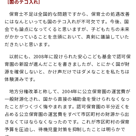
［国のテコ入れ］
保育士不足は全国的な問題ですから、保育士の処遇改善
にはなんといっても国のテコ入れが不可欠です。今後、国
会でも論点になってくると思いますが、子どもたちの未来
がかかっていることを念頭において、真剣に議論していた
だきたいと思います。
以前にも、2008年に設けられた安心こども基金で認可保
育園の新設が進んだことを書きましたが、とにかく国が財
源を確保しないと、かけ声だけではダメなことを私たちは
体験済みです。
地方分権改革と称して、2004年に公立保育園の運営費が
一般財源化され、国から直接の補助金を受けられなくなっ
たことがつくづく悔やまれます。認可保育園の半分近くを
占める公立保育園の運営費をすべて市区町村の財源から出
さなくてはならなくなったのです。これが市区町村の保育
予算を圧迫し、待機児童対策を抑制したことは明らかで