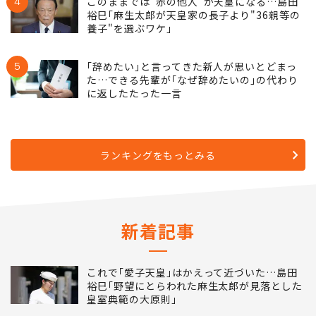
4
このままでは"赤の他人"が天皇になる…島田
裕巳｢麻生太郎が天皇家の長子より"36親等の
養子"を選ぶワケ｣
5
｢辞めたい｣と言ってきた新人が思いとどまっ
た…できる先輩が｢なぜ辞めたいの｣の代わり
に返したたった一言
ランキングをもっとみる
新着記事
これで｢愛子天皇｣はかえって近づいた…島田
裕巳｢野望にとらわれた麻生太郎が見落とした
皇室典範の大原則｣