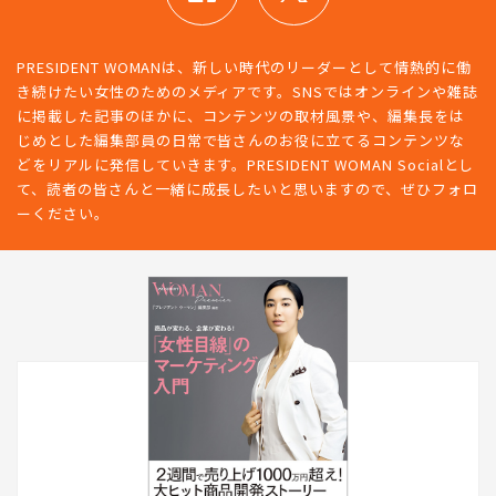
PRESIDENT WOMANは、新しい時代のリーダーとして情熱的に働
き続けたい女性のためのメディアです。SNSではオンラインや雑誌
に掲載した記事のほかに、コンテンツの取材風景や、編集長をは
じめとした編集部員の日常で皆さんのお役に立てるコンテンツな
どをリアルに発信していきます。PRESIDENT WOMAN Socialとし
て、読者の皆さんと一緒に成長したいと思いますので、ぜひフォロ
ーください。