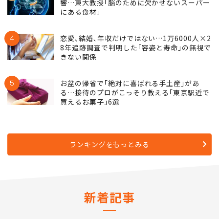
響…東大教授｢脳のために欠かせないスーパー
にある食材｣
4
恋愛､結婚､年収だけではない…1万6000人×2
8年追跡調査で判明した｢容姿と寿命｣の無視で
きない関係
5
お盆の帰省で｢絶対に喜ばれる手土産｣があ
る…接待のプロがこっそり教える｢東京駅近で
買えるお菓子｣6選
ランキングをもっとみる
新着記事