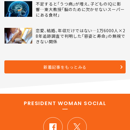
不足すると｢うつ病｣が増え､子どものIQに影
響…東大教授｢脳のために欠かせないスーパー
にある食材｣
恋愛､結婚､年収だけではない…1万6000人×2
8年追跡調査で判明した｢容姿と寿命｣の無視で
きない関係
新着記事をもっとみる
PRESIDENT WOMAN SOCIAL