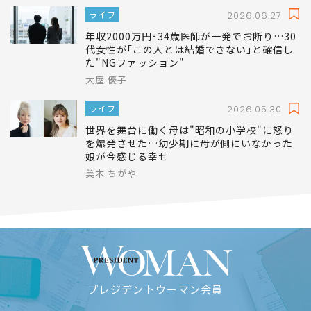
ライフ
2026.06.27
年収2000万円･34歳医師が一発でお断り…30
代女性が｢この人とは結婚できない｣と確信し
た"NGファッション"
大屋 優子
ライフ
2026.05.30
世界を舞台に働く母は"昭和の小学校"に怒り
を爆発させた…幼少期に母が側にいなかった
娘が今感じる幸せ
美木 ちがや
プレジデントウーマン会員