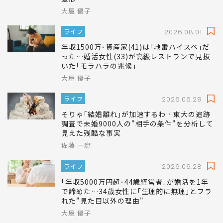
大屋 優子
ライフ
2026.08.01
年収1500万･資産家(41)は｢地雷ハイスペ｣だ
った…婚活女性(33)が高級レストランで見抜
いた｢モラハラの兆候｣
大屋 優子
ライフ
2026.06.29
そりゃ｢結婚離れ｣が加速するわ…東大の追跡
調査で未婚9000人の"相手の条件"を分析して
見えた残酷な事実
佐藤 一磨
ライフ
2026.06.28
｢年収5000万円超･44歳経営者｣が婚活を1年
で諦めた…34歳女性に｢生理的に無理｣とフラ
れた"見た目以外の理由"
大屋 優子