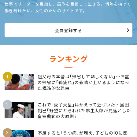
仕事でリーダーを目指し、高みを目指して生きる。情熱を持って
働き続けたい、女性のためのサイトです。
会員登録する
ランキング
1
祖父母の本音は｢帰省してほしくない｣…お盆
の帰省に｢孫疲れ｣の悲鳴が上がるようになっ
た構造的な理由
2
これで｢愛子天皇｣はかえって近づいた…島田
裕巳｢野望にとらわれた麻生太郎が見落とした
皇室典範の大原則｣
3
不足すると｢うつ病｣が増え､子どものIQに影