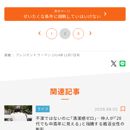
次のページ
ぜいたくな条件に固執していはいけない
1
2
3
掲載： プレジデント ウーマン 2014年12月7日号
関連記事
ライフ
2026.08.02
不潔ではないのに｢清潔感ゼロ｣…仲人が｢20
代でも中高年に見える｣と指摘する婚活女性の
髪形