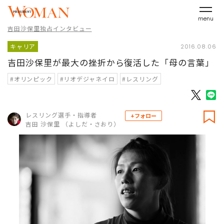
menu
吉田沙保里独占インタビュー
キャリア
2016.08.06
吉田沙保里が最大の挫折から復活した「母の言葉」
#オリンピック
#リオデジャネイロ
#レスリング
レスリング選手・指導者
+フォロー
吉田 沙保里 （よしだ・さおり）