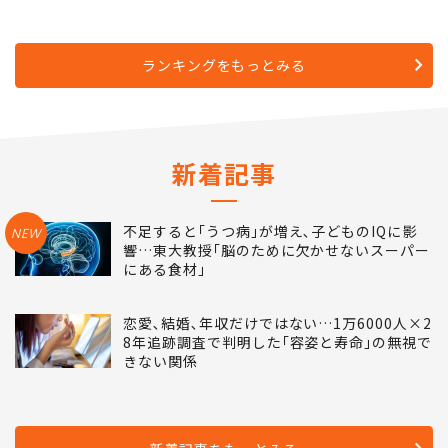
ランキングをもっとみる
新着記事
不足すると｢うつ病｣が増え､子どものIQに影
NEW
響…東大教授｢脳のために欠かせないスーパー
にある食材｣
恋愛､結婚､年収だけではない…1万6000人×2
8年追跡調査で判明した｢容姿と寿命｣の無視で
きない関係