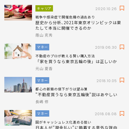
キャリア
2020.10.26
戦争や感染症で開催危機の過去あり
歴史から分析､2021年東京オリンピックは果
たして本当に開催できるのか
蔭山 克秀
マネー
2019.06.30
不動産のプロが教える賢い購入方法
「家を買うなら東京五輪の後」は正しいか
元山 夏香
マネー
2018.10.05
都心の新築の値下がりは望み薄
"不動産買うなら東京五輪後"説はあやしい
長嶋 修
マネー
2018.08.08
国がキャッシュレス化進める狙い
日本人が"現金払い"に執着する意外な理由