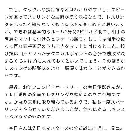
でも、タックルや投げ技などはわかりやすいし、スピー
ドがあってスリリングな展開が続く競技なので、レスリン
グをまったく知らなくてもじゅうぶん楽しめると思います
が、できれば基本的なルール――3分間2ピリオド制で、相手の
両肩をマットに付けるとフォール勝ち。もしくは相手の後
ろに回り両手両足のうち三点をマットに付けると二点、投
げ技は四点といったテクニカルポイントの合計で勝敗が決
まる――くらいは頭に入れておくといいでしょう。そのほうが
レスリングの醍醐味をより一層深く味わうことができるか
らです。
最近、お笑いコンビ「オードリー」の春日俊彰さんが、
テレビ番組の企画でレスリングを始めたのをご存知です
か。かなり真剣に取り組んでいるようで、私も一度スパー
リングをやらせていただきましたが、体力はあるしセンス
もなかなかのものです。
春日さんは先日はマスターズの公式戦に出場し、見事3