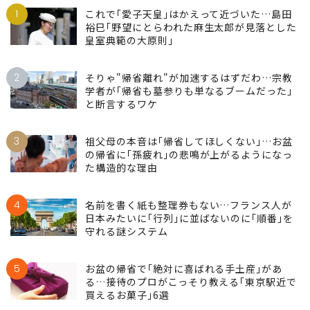
1
これで｢愛子天皇｣はかえって近づいた…島田
裕巳｢野望にとらわれた麻生太郎が見落とした
皇室典範の大原則｣
2
そりゃ"帰省離れ"が加速するはずだわ…宗教
学者が｢帰省も墓参りも単なるブームだった｣
と断言するワケ
3
祖父母の本音は｢帰省してほしくない｣…お盆
の帰省に｢孫疲れ｣の悲鳴が上がるようになっ
た構造的な理由
4
名前を書く紙も整理券もない…フランス人が
日本みたいに｢行列｣に並ばないのに｢順番｣を
守れる謎システム
5
お盆の帰省で｢絶対に喜ばれる手土産｣があ
る…接待のプロがこっそり教える｢東京駅近で
買えるお菓子｣6選