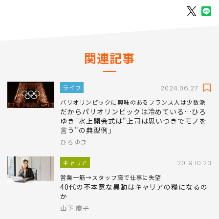
関連記事
ライフ
2024.06.27
パリオリンピックに興味のあるフランス人は少数派
だからパリオリンピックは冷めている…ひろ
ゆき｢水上開会式は"上司は思いつきでモノを
言う"の典型例｣
ひろゆき
キャリア
2019.10.23
営業一筋→スタッフ職で仕事に失望
40代の不本意な異動はキャリアの糧になるの
か
山下 慶子