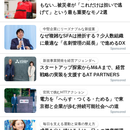
もない...被災者が「これだけは担いで逃
げて」という最も重要なモノ2選
中堅企業にリーズナブルな新提案
なぜ複雑なSFAは挫折する？少人数組織
に最適な「名刺管理の延長」で進めるDX
Sponsored
新規事業開発を経営アジェンダへ
スタートアップ探索からM&Aまで、経営
戦略の実装を支援するAT PARTNERS
Sponsored
官民で挑むHTTアクション
電力を「へらす・つくる・ためる」で東
京都と企業が歩む持続可能社会への道
Sponsored
毎日を支える運動と栄養の整え方