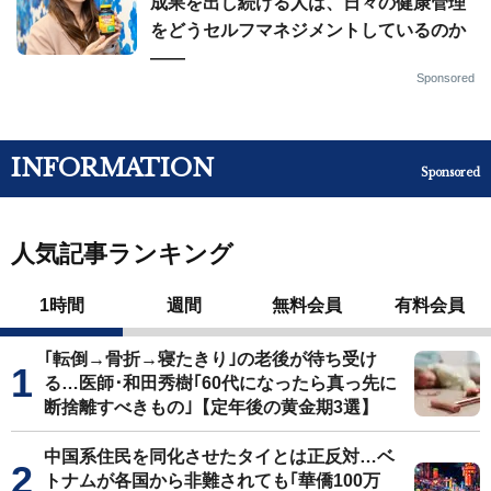
成果を出し続ける人は、日々の健康管理
をどうセルフマネジメントしているのか
——
Sponsored
INFORMATION
Sponsored
人気記事ランキング
1時間
週間
無料会員
有料会員
｢転倒→骨折→寝たきり｣の老後が待ち受け
る…医師･和田秀樹｢60代になったら真っ先に
断捨離すべきもの｣【定年後の黄金期3選】
中国系住民を同化させたタイとは正反対…ベ
トナムが各国から非難されても｢華僑100万