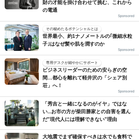
財の才能を掛け合わせて挑む、これから
の電通
Sponsored
その秘めたるポテンシャルとは
世界最小、約1ナノメートルの｢微細水粒
子｣はなぜ髪や肌を潤すのか
Sponsored
専用デスクが細やかにサポート
ビジネスリーダーのための安らぎの空
間…都心を離れて軽井沢の「シェア別
荘」へ！
Sponsored
「秀吉と一緒になるのがイヤ」ではな
い...お市の方が柴田勝家との自害を選ん
だ"現代人には理解できない"理由
大地震でまず確保すべきは水でも食料で