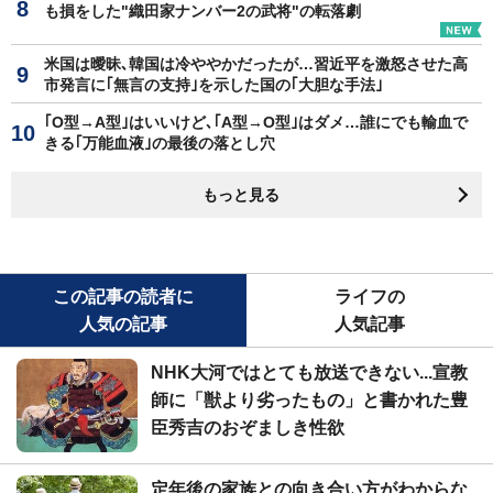
も損をした"織田家ナンバー2の武将"の転落劇
米国は曖昧､韓国は冷ややかだったが…習近平を激怒させた高
市発言に｢無言の支持｣を示した国の｢大胆な手法｣
｢O型→A型｣はいいけど､｢A型→O型｣はダメ…誰にでも輸血で
きる｢万能血液｣の最後の落とし穴
もっと見る
この記事の読者に
ライフの
人気の記事
人気記事
NHK大河ではとても放送できない...宣教
師に「獣より劣ったもの」と書かれた豊
臣秀吉のおぞましき性欲
定年後の家族との向き合い方がわからな