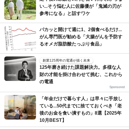
い...そう悩む人に佐藤優が「鬼滅の刃が
参考になる」と話すワケ
パカッと開けて週に1、2個食べるだけ...
がん専門医が勧める「大腸がんを予防す
るオメガ脂肪酸たっぷり食品」
創業125周年の電通が描く未来
125年磨き続けた課題解決力。多様な人
財の才能を掛け合わせて挑む、これから
の電通
Sponsored
「年金だけで暮らす人」は早々に手放し
ている...50代までに捨てておくべき「老
後のお金を食い潰すもの」8選【2025年
10月BEST】