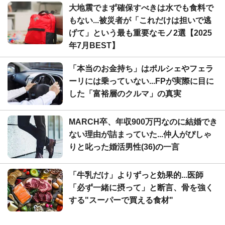
大地震でまず確保すべきは水でも食料で
もない...被災者が「これだけは担いで逃
げて」という最も重要なモノ2選【2025
年7月BEST】
「本当のお金持ち」はポルシェやフェラ
ーリには乗っていない...FPが実際に目に
した「富裕層のクルマ」の真実
MARCH卒、年収900万円なのに結婚でき
ない理由が詰まっていた...仲人がぴしゃ
りと叱った婚活男性(36)の一言
「牛乳だけ」よりずっと効果的...医師
「必ず一緒に摂って」と断言、骨を強く
する"スーパーで買える食材"