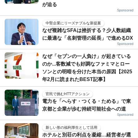
が迫る
Sponsored
中堅企業にリーズナブルな新提案
なぜ複雑なSFAは挫折する？少人数組織
に最適な「名刺管理の延長」で進めるDX
Sponsored
なぜ「セブンの一人負け」が起きている
のか...客数減でも好調なファミマとロー
ソンとの明暗を分けた本当の原因【2025
年2月に読まれたBEST記事】
官民で挑むHTTアクション
電力を「へらす・つくる・ためる」で東
京都と企業が歩む持続可能社会への道
Sponsored
新しい形の福利厚生として活用
ホテルと別荘の利点を凝縮…経営者が選