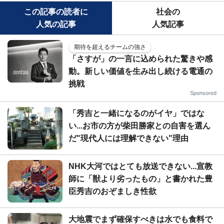
この記事の読者に
社会の
人気の記事
人気記事
期待を超えるチームの強さ
「さすが」の一言に込められた驚きや感
動。新しい価値を生み出し続ける電通の
挑戦
Sponsored
「秀吉と一緒になるのがイヤ」ではな
い...お市の方が柴田勝家との自害を選ん
だ"現代人には理解できない"理由
NHK大河ではとても放送できない...宣教
師に「獣より劣ったもの」と書かれた豊
臣秀吉のおぞましき性欲
大地震でまず確保すべきは水でも食料で