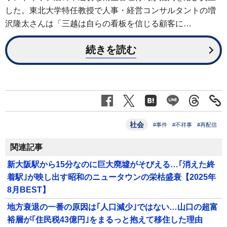
した。東北大学特任教授で人事・経営コンサルタントの増
沢隆太さんは「三越は自らの看板を信じる顧客に…
続きを読む
社会
#事件
#不祥事
#再配信
関連記事
新大阪駅から15分なのに巨大廃墟がそびえる…｢消えた終
着駅｣が映し出す昭和のニュータウンの栄枯盛衰【2025年
8月BEST】
地方衰退の一番の原因は｢人口減少｣ではない…山口の超富
裕層が｢住民税43億円｣をまるっと抱えて移住した理由