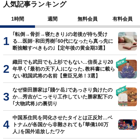
人気記事ランキング
1時間
週間
無料会員
有料会員
｢転倒→骨折→寝たきり｣の老後が待ち受け
る…医師･和田秀樹｢60代になったら真っ先に
断捨離すべきもの｣【定年後の黄金期3選】
織田でも武田でも上杉でもない…信長より20
年早く｢最初の天下人｣になった､教科書に載ら
ない戦国武将の名前【豊臣兄弟！3選】
なぜ柴田勝家は｢賤ケ岳｣であっさり負けたの
か…秀吉がこっそり工作していた勝家配下の
｢大物武将｣の裏切り
中国系住民を同化させたタイとは正反対…ベ
トナムが各国から非難されても｢華僑100万
人｣を国外追放したワケ