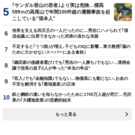
｢サンダル登山の若者｣より実は危険…標高
599ｍの高尾山で年間100件超の遭難事故を起
こしている"張本人"
信長を支える四天王の一人だったのに…秀吉にハメられて｢清
須会議｣に出席できなかった武将の哀れな末路
不足すると｢うつ病｣が増え､子どものIQに影響…東大教授｢脳の
ために欠かせないスーパーにある食材｣
｢織田家の後継者選び｣でも｢秀吉の一人勝ち｣でもない…清洲会
議で信長の息子2人が争った"本当の争点"
｢収入｣でも｢金融知識｣でもない…物価高にも動じない､お金の
不安を解消する｢最強資産｣の正体
鉄と鋼鉄の違いを知らなかったために1700万人超が死亡…毛沢
東の｢大躍進政策｣の悲劇的結末
もっと見る