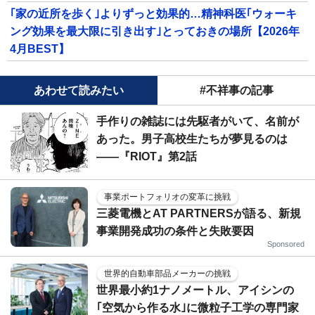
｢家の近所を歩く｣よりずっと効果的…精神科医｢ウォーキ
ング効果を最大限に引き出す｣とっておきの場所【2026年
4月BEST】
あわせて読みたい
#不祥事の記事
手作りの雑誌には先駆者がいて、名前が
あった。男子高校生たちが夢見るのは
――『RIOT』第2話
事業ポートフォリオの変革に挑戦
三菱電機とAT PARTNERSが語る、新規
事業開発成功の条件と失敗要因
Sponsored
世界的自動車部品メーカーの挑戦
世界最小約1ナノメートル、アイシンの
｢空気から作る水｣に微粒子工学の専門家