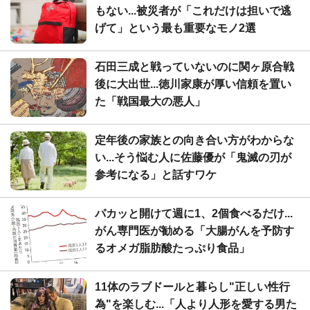
もない...被災者が「これだけは担いで逃
げて」という最も重要なモノ2選
石田三成と戦っていないのに関ヶ原合戦
後に大出世...徳川家康が厚い信頼を置い
た「戦国最大の悪人」
定年後の家族との向き合い方がわからな
い...そう悩む人に佐藤優が「鬼滅の刃が
参考になる」と話すワケ
パカッと開けて週に1、2個食べるだけ...
がん専門医が勧める「大腸がんを予防す
るオメガ脂肪酸たっぷり食品」
11体のラブドールと暮らし"正しい性行
為"を楽しむ...「人より人形を愛する男た