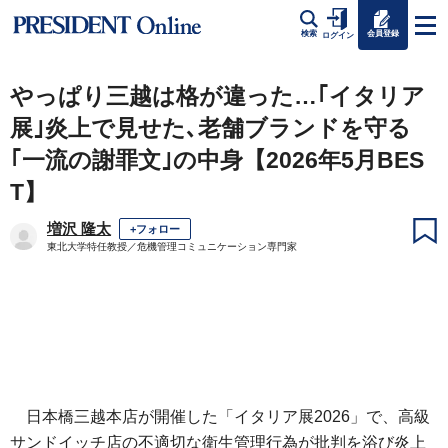
会員登録
検索
ログイン
やっぱり三越は格が違った…｢イタリア
展｣炎上で見せた､老舗ブランドを守る
｢一流の謝罪文｣の中身【2026年5月BES
T】
増沢 隆太
+フォロー
東北大学特任教授／危機管理コミュニケーション専門家
日本橋三越本店が開催した「イタリア展2026」で、高級
サンドイッチ店の不適切な衛生管理行為が批判を浴び炎上