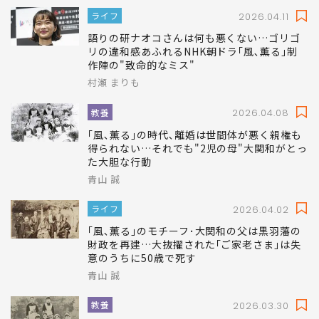
ライフ
2026.04.11
語りの研ナオコさんは何も悪くない…ゴリゴ
リの違和感あふれるNHK朝ドラ｢風､薫る｣制
作陣の"致命的なミス"
村瀬 まりも
教養
2026.04.08
｢風､薫る｣の時代､離婚は世間体が悪く親権も
得られない…それでも"2児の母"大関和がとっ
た大胆な行動
青山 誠
ライフ
2026.04.02
｢風､薫る｣のモチーフ･大関和の父は黒羽藩の
財政を再建…大抜擢された｢ご家老さま｣は失
意のうちに50歳で死す
青山 誠
教養
2026.03.30