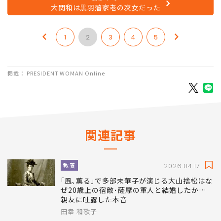
大関和は黒羽藩家老の次女だった
1
2
3
4
5
掲載： PRESIDENT WOMAN Online
関連記事
教養
2026.04.17
｢風､薫る｣で多部未華子が演じる大山捨松はな
ぜ20歳上の宿敵･薩摩の軍人と結婚したか…
親友に吐露した本音
田幸 和歌子