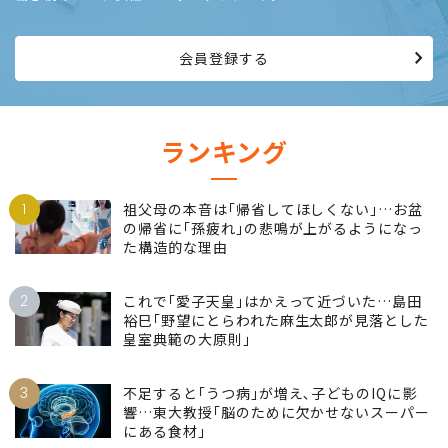
会員登録する
ランキング
1
祖父母の本音は｢帰省してほしくない｣…お盆
の帰省に｢孫疲れ｣の悲鳴が上がるようになっ
た構造的な理由
2
これで｢愛子天皇｣はかえって近づいた…島田
裕巳｢野望にとらわれた麻生太郎が見落とした
皇室典範の大原則｣
3
不足すると｢うつ病｣が増え､子どものIQに影
響…東大教授｢脳のために欠かせないスーパー
にある食材｣