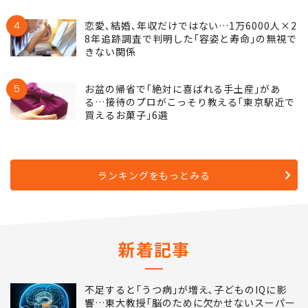
4
恋愛､結婚､年収だけではない…1万6000人×2
8年追跡調査で判明した｢容姿と寿命｣の無視で
きない関係
5
お盆の帰省で｢絶対に喜ばれる手土産｣があ
る…接待のプロがこっそり教える｢東京駅近で
買えるお菓子｣6選
ランキングをもっとみる
新着記事
不足すると｢うつ病｣が増え､子どものIQに影
響…東大教授｢脳のために欠かせないスーパー