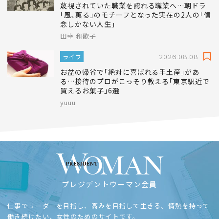
蔑視されていた職業を誇れる職業へ…朝ドラ
｢風､薫る｣のモチーフとなった実在の2人の｢信
念しかない人生｣
田幸 和歌子
ライフ
2026.08.08
お盆の帰省で｢絶対に喜ばれる手土産｣があ
る…接待のプロがこっそり教える｢東京駅近で
買えるお菓子｣6選
yuuu
プレジデントウーマン会員
仕事でリーダーを目指し、高みを目指して生きる。情熱を持って
働き続けたい、女性のためのサイトです。