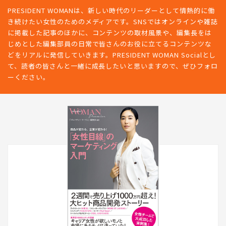
PRESIDENT WOMANは、新しい時代のリーダーとして情熱的に働
き続けたい女性のためのメディアです。SNSではオンラインや雑誌
に掲載した記事のほかに、コンテンツの取材風景や、編集長をは
じめとした編集部員の日常で皆さんのお役に立てるコンテンツな
どをリアルに発信していきます。PRESIDENT WOMAN Socialとし
て、読者の皆さんと一緒に成長したいと思いますので、ぜひフォロ
ーください。