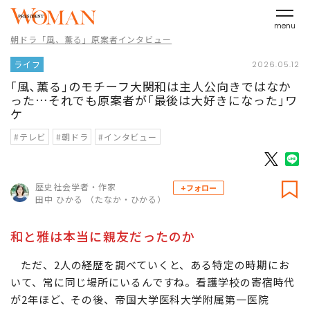
menu
朝ドラ「風、薫る」原案者インタビュー
ライフ
2026.05.12
｢風､薫る｣のモチーフ大関和は主人公向きではなか
った…それでも原案者が｢最後は大好きになった｣ワ
ケ
#テレビ
#朝ドラ
#インタビュー
歴史社会学者・作家
+フォロー
田中 ひかる （たなか・ひかる）
和と雅は本当に親友だったのか
ただ、2人の経歴を調べていくと、ある特定の時期にお
いて、常に同じ場所にいるんですね。看護学校の寄宿時代
が2年ほど、その後、帝国大学医科大学附属第一医院