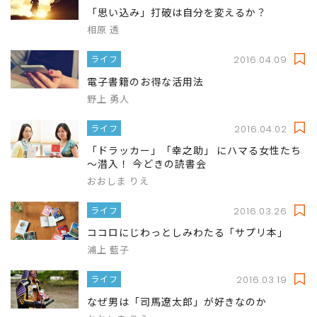
「思い込み」打破は自分を変えるか？
相原 透
ライフ
2016.04.09
電子書籍のお得な活用法
野上 勇人
ライフ
2016.04.02
「ドラッカー」「幸之助」 にハマる女性たち
～潜入！ 今どきの読書会
おおしま りえ
ライフ
2016.03.26
ココロにじわっとしみわたる「サプリ本」
浦上 藍子
ライフ
2016.03.19
なぜ男は「司馬遼太郎」が好きなのか