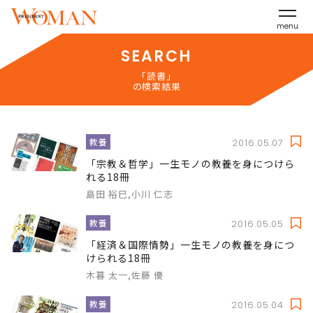
menu
SEARCH
「読書」
の検索結果
教養
2016.05.07
「宗教＆哲学」一生モノの教養を身につけら
れる18冊
島田 裕巳,小川 仁志
教養
2016.05.05
「経済＆国際情勢」一生モノの教養を身につ
けられる18冊
木暮 太一,佐藤 優
教養
2016.05.04