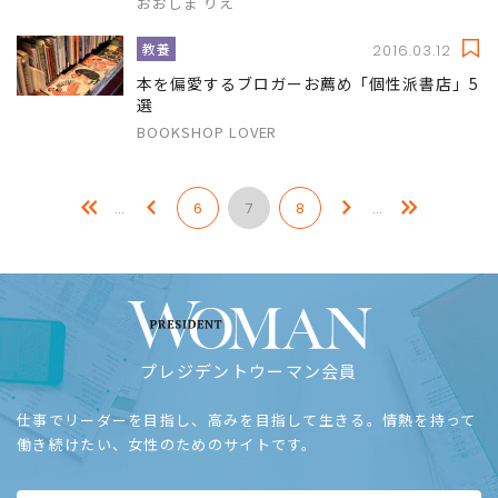
おおしま りえ
教養
2016.03.12
本を偏愛するブロガーお薦め「個性派書店」5
選
BOOKSHOP LOVER
…
6
7
8
…
プレジデントウーマン会員
仕事でリーダーを目指し、高みを目指して生きる。情熱を持って
働き続けたい、女性のためのサイトです。