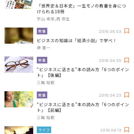
「世界史＆日本史」一生モノの教養を身につ
けられる18冊
宇山 卓栄,西 弥生
教養
2016.05.03
ビジネスの知識は「経済小説」で学べ！
堺 憲一
教養
2016.04.30
“ビジネスに活きる”本の読み方「6つのポイン
ト」【後編】
三輪 裕範
教養
2016.04.23
“ビジネスに活きる”本の読み方「6つのポイン
ト」【前編】
三輪 裕範
ライフ
2016.04.13