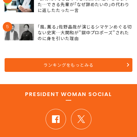
た…できる先輩が｢なぜ辞めたいの｣の代わり
に返したたった一言
5
｢風､薫る｣佐野晶哉が演じるシマケンめぐる切
ない史実…大関和が"獄中プロポーズ"された
のに身を引いた理由
ランキングをもっとみる
PRESIDENT WOMAN SOCIAL