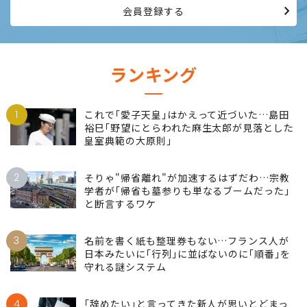
会員登録する
ランキング
1
これで｢愛子天皇｣はかえって近づいた…島田
裕巳｢野望にとらわれた麻生太郎が見落とした
皇室典範の大原則｣
2
そりゃ"帰省離れ"が加速するはずだわ…宗教
学者が｢帰省も墓参りも単なるブームだった｣
と断言するワケ
3
名前を書く紙も整理券もない…フランス人が
日本みたいに｢行列｣に並ばないのに｢順番｣を
守れる謎システム
4
｢辞めたい｣と言ってきた新人が思いとどまっ